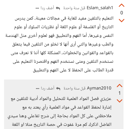
Eslam_salah1
أضف ردا
قبل سنة واحدة
0
التعليم بالتلقين مفيد للغاية في مجالات معينة، كمن يدرس
التاريخ أو الفلسفة أو علوم اللغة أو نظريات السلوك أو علوم
النفس وغيرها، أما الفهم والتطبيق فهو لعلوم أخرى مثل الهندسة
والطب وغيرها والتي أرى أنها لا تخلو من التلقين فيما يتعلق
بالقواعد والقوانين والخطوات، المشكلة كلها أننا لا نعرف متى
نستخدم التلقين ومتى نستخدم الفهم واقتصرنا التعليم على
قدرة الطالب على الحفظ لا على الفهم والتطبيق
Ayman2010
أضف ردا
قبل سنة واحدة
1
عزيزي فصل المواد العلمية للتحليل والمواد أدبية للتلقين مع
إشارة لحفظ القواعد في مواد العلمية رأي يعتد به مع
ملاحظتي على كل المواد بحاجة إلى شرح تفاعلي وهنا سيدي
الفاضل اذكرك كم مرة غفوت في حصة التاريخ مثلا او اللغة