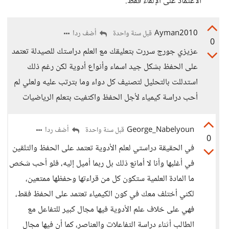
الاعتماد على الإلقاء فقط.
Ayman2010
أضف ردا
قبل سنة واحدة
0
عزيزي جورج سررت بتعليقك مع العلم دراستك للصيدلة تعتمد
على الحفظ بشكل جيد اسماء وأنواع أدوية لكن رغم ذلك
استدللت بالتحليل لتصنيف كل دواء وما بترتب عليه ولعلي لم
أحب دراسة كيمياء لأجل الحفظ واكتفيت بتعلم الرياضيات
George_Nabelyoun
أضف ردا
قبل سنة واحدة
0
في الحقيقة دراستي لعلم الأدوية تعتمد على الحفظ والتلقين
في أغلبها وأنا لا أمانع ذلك بل ربما أميل إليه، فلو أحب شخص
ما المادة العلمية ستكون كل من قراءتها وحفظها ممتعين،
لكني أختلف معك في كون الكيمياء تعتمد على الحفظ فقط،
فهي على خلاف علم الأدوية فيها مجال كبير للتفاعل مع
الطالب أثناء دراسة التفاعلات والعناصر، كما أن فيها مجال