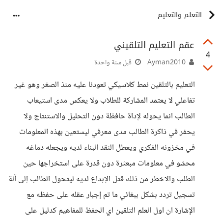
التعلم والتعليم
عقم التعليم التلقيني
4
Ayman2010
قبل سنة واحدة
التعليم بالتلقين نمط كلاسيكي تعودنا عليه منذ الصغر وهو غير
تفاعلي لا يعتمد المشاركة للطلاب ولا يعكس مدى استيعاب
الطالب انما يحوله لإداة حافظة دون التحليل والاستنتاج ولا
يحفر في ذاكرة الطالب مدى معرفي ليستعين بهذه المعلومات
في مخزونه الفكري ويعطل النقد البناء لديه ويجعله دماغه
محشو في معلومات مبعثرة دون قدرة على استخراجها حين
الطلب والاخطر من ذلك قتل الإبداع لديه ليتحول الطالب إلى آلة
تسجيل تردد بشكل ببغائي ما تم إجبار عقله على حفظه مع
الإشارة ان اول العلم التلقين اي الحفظ للمفاهيم كدليل على