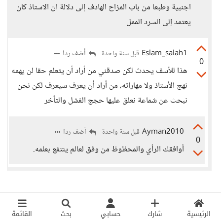
اجنبية وطبعا من باب المزاح الهادف إلى دلالة ان الاستاذ كان
يعتمد إلى السرد الممل
Eslam_salah1
أضف ردا
قبل سنة واحدة
0
هذا للأسف يحدث لكن صدقني من أراد أن يتعلم حقا لن يهمه
نهج الأستاذ ولا مهاراته، من أراد أن يعرف سيعرف لكن نحن
نبحث عن شماعة نعلق عليها حجج الفشل والتأخر
Ayman2010
أضف ردا
قبل سنة واحدة
0
أوافقك الرأي والمحظوظ من وفق لعالم ينتفع بعلمه.
الرئيسية
شارك
حسابي
بحث
القائمة