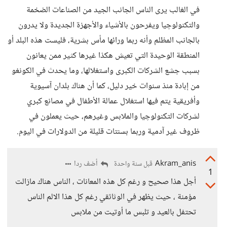
في الغالب يرى الناس الجانب الجيد من الصناعات الضخمة
والتكنولوچيا ويفرحون بالأشياء والأجهزة الجديدة ولا يدرون
بالجانب المظلم وأنه ربما ورائها مأس بشرية، فليست هذه البلد أو
المنطقة الوحيدة التي تعيش هكذا غيرها كثير ممن يعانون
بسبب جشع الشركات الكبرى واستغلالها، وما يحدث في الكونغو
من إبادة منذ سنوات خير دليل، كما أن هناك بلدان آسيوية
وأفريقية يتم فيها استغلال عمالة الأطفال في مصانع كبري
لشركات التكنولوچيا والملابس وغيرهم، حيث يعملون في
ظروف غير آدمية وربما بسنتات قليلة من الدولارات في اليوم.
Akram_anis
أضف ردا
قبل سنة واحدة
1
أجل هذا صحيح و رغم كل هذه المعانات ، الناس هناك مازالت
مؤمنة ، حيث يظهر في الوثائقي رغم كل هذا الالم الناس
تحتفل بالعيد و تلبس ما أوتيت من ملابس