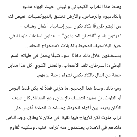
وسط هذا الخراب الكيميائي والبيئي، حيث الهواء مشبع
بالكادميوم والرصاص، والأرض تختنق بالديوكسينات، تعيش فئة
من البشر ظروفًا تكاد تكون غير إنسانية. أطفال وشباب –
يُعرفون باسم "الفتيان الحارقون" – يعملون لساعات طويلة في
حرق البلاستيك المحيط بالكابلات لاستخراج النحاس،
يستنشقون خلال ذلك دخانًا أسود كثيفًا يحمل في طياته السم
البطيء: السرطان، تلف الأعصاب، والفشل الكلوي. كل هذا مقابل
حفنة من المال بالكاد تكفي لشراء وجبة يومهم.
ومع ذلك، وسط هذا الجحيم، ما هزّني فعلاً لم يكن فقط البؤس
أو التلوث، بل مشهد التمسك بالإيمان. رغم المعاناة، كان صوت
الأذان يتردد بين أكوام الخردة، ومساحات الصلاة تُفرش على
تراب ملوث لكن الأرواح فيها نقية. في مكان لا يطاق، وجد الناس
ملاذهم في الإسلام، يستمدون منه كرامة خفية، وسكينة تُقاوم