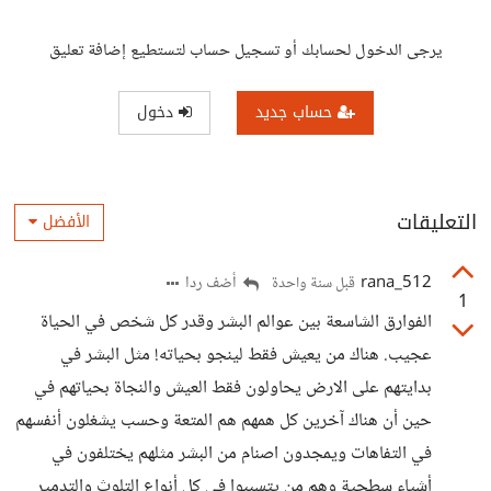
يرجى الدخول لحسابك أو تسجيل حساب لتستطيع إضافة تعليق
حساب جديد
دخول
التعليقات
الأفضل
rana_512
أضف ردا
قبل سنة واحدة
1
الفوارق الشاسعة بين عوالم البشر وقدر كل شخص في الحياة
عجيب. هناك من يعيش فقط لينجو بحياته! مثل البشر في
بدايتهم على الارض يحاولون فقط العيش والنجاة بحياتهم في
حين أن هناك آخرين كل همهم هم المتعة وحسب يشغلون أنفسهم
في التفاهات ويمجدون اصنام من البشر مثلهم يختلفون في
أشياء سطحية وهم من يتسببوا في كل أنواع التلوث والتدمير