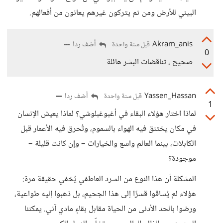
البيئي للأرض ومن ثم يتركون غيرهم يعانون من أفعالهم.
Akram_anis
أضف ردا
قبل سنة واحدة
0
صحيح ، تناقضات البشر هائلة
Yassen_Hassan
أضف ردا
قبل سنة واحدة
1
لماذا اختار هؤلاء البقاء في أغبوغبلوشي؟ لماذا يعيش الإنسان
في مكان يختنق فيه الهواء بالسموم، وتُحرق فيه الأعمار قبل
الكابلات، بينما العالم واسع والخيارات – وإن كانت قليلة –
موجودة؟
المشكلة أن هذا النوع من السرد العاطفي يُخفي حقيقة مرة:
هؤلاء لم يُساقوا قسرًا إلى هذا الجحيم، بل ذهبوا إليه طواعية،
ورضوا بالحد الأدنى من الحياة مقابل بقاءٍ مادي آني. يمكننا