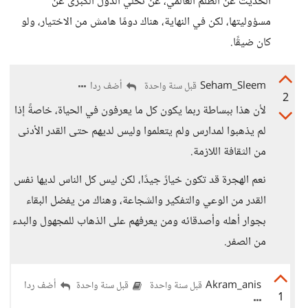
الحديث عن الظلم العالمي، عن تخلّي الدول الكبرى عن
مسؤوليتها، لكن في النهاية، هناك دومًا هامش من الاختيار، ولو
كان ضيقًا.
Seham_Sleem
أضف ردا
قبل سنة واحدة
2
لأن هذا ببساطة ربما يكون كل ما يعرفون في الحياة، خاصةً إذا
لم يذهبوا لمدارس ولم يتعلموا وليس لديهم حتى القدر الأدنى
من الثقافة اللازمة.
نعم الهجرة قد تكون خيارً جيدًا، لكن ليس كل الناس لديها نفس
القدر من الوعي والتفكير والشجاعة، وهناك من يفضل البقاء
بجوار أهله وأصدقائه ومن يعرفهم على الذهاب للمجهول والبدء
من الصفر.
Akram_anis
أضف ردا
قبل سنة واحدة
قبل سنة واحدة
1