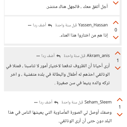
أجل أتفق معك ، فالجهل هناك منتشر.
Yassen_Hassan
أضف ردا
قبل سنة واحدة
0
إذا هم من اختاروا هذا العناء.
Akram_anis
أضف ردا
قبل سنة واحدة
1
أرى أحيانا أن الظروف تدفعنا لاختيار أمور لا تناسبنا ، فمثلا في
الوثائقي احذهم له أطفال والبطالة في بلده متفشية ، و اخر
تركه والده يتيما في سن صغيرة .
Seham_Sleem
أضف ردا
قبل سنة واحدة
1
وصفك أوصل لي الصورة المأساوية التي يعيشها الناس في هذا
البلد دون حتى أن أرى الوثائقي.