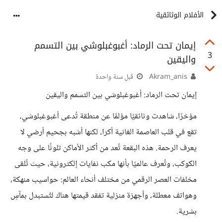
الأفلام الوثائقية
إيمان تحت الرماد: أغبوغبلوشي بين التسمم
3
واليقين
Akram_anis
قبل سنة واحدة
إيمان تحت الرماد: أغبوغبلوشي بين التسمم واليقين
مؤخرًا، شاهدت وثائقيًا مؤلمًا عن منطقة تُدعى أغبوغبلوشي،
تقع في قلب العاصمة الغانية أكرا، لكنها أشبه بجحيم أرضي لا
يعرف الرحمة. هذه البقعة تُعد من أكثر الأماكن تلوثًا على وجه
الكوكب، وتُعرف عالميًا بأنها مكب نفايات إلكترونية، حيث تُلقى
مخلفات العصر الرقمي من مختلف أنحاء العالم: حواسيب منهكة،
وهواتف معطلة، وأجهزة منزلية تفقد قيمتها هناك لتُستبدل بمآسٍ
بشرية.