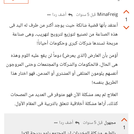
MinaFreig
أضف ردا
قبل 5 سنوات
1
أعتقد بأنها قضية شائكة حيث يوجد أكثر من طرف له اليد فى
هذه الصناعة من تصنيع لتوزيع لترويج لتهريب، وهى صناعة
مربحة تسندها شركات كبرى وحكومات أحياناً!
أؤمن بأن العارض (الذى يعرض) دوماً لن يقع عليه اللوم وهذه
هى الحال، فالحكومات والشركات والمجتمعات وحتى المروجون
أنفسهم يلومون المتلقى أو المشترى أو المدمن، فهو اختار هذا
الطريق بنفسه!
العلاج لم يعد مشكلة الآن فهو متوفر فى العديد من المصحات
كذلك، أراها مشكلة أخلاقية تتعلق بالتربية فى المقام الأول.
مجهول
أضف ردا
قبل 5 سنوات
1
بالطبع، مشكلة المخدرات ان المجتمع يلوم بدرجة الاولى