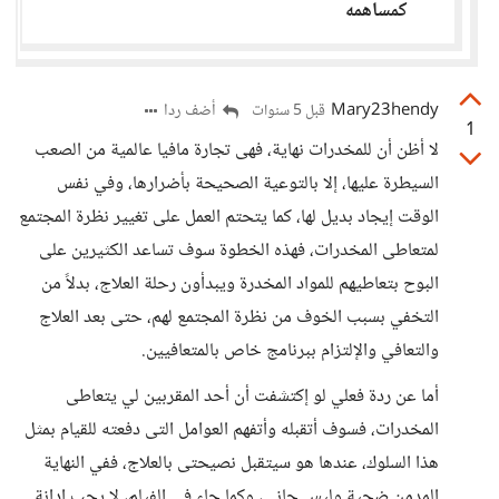
كمساهمه
Mary23hendy
أضف ردا
قبل 5 سنوات
1
لا أظن أن للمخدرات نهاية، فهى تجارة مافيا عالمية من الصعب
السيطرة عليها، إلا بالتوعية الصحيحة بأضرارها، وفي نفس
الوقت إيجاد بديل لها، كما يتحتم العمل على تغيير نظرة المجتمع
لمتعاطى المخدرات، فهذه الخطوة سوف تساعد الكثيرين على
البوح بتعاطيهم للمواد المخدرة ويبدأون رحلة العلاج، بدلاً من
التخفي بسبب الخوف من نظرة المجتمع لهم، حتى بعد العلاج
والتعافي والإلتزام ببرنامج خاص بالمتعافيين.
أما عن ردة فعلي لو إكتشفت أن أحد المقربين لي يتعاطى
المخدرات، فسوف أتقبله وأتفهم العوامل التى دفعته للقيام بمثل
هذا السلوك، عندها هو سيتقبل نصيحتى بالعلاج، ففي النهاية
المدمن ضحية وليس جاني، وكما جاء في الفيلم، لا يجب إدانة