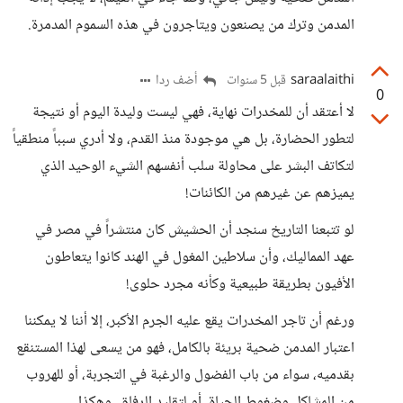
المدمن وترك من يصنعون ويتاجرون في هذه السموم المدمرة.
saraalaithi
أضف ردا
قبل 5 سنوات
0
لا أعتقد أن للمخدرات نهاية، فهي ليست وليدة اليوم أو نتيجة
لتطور الحضارة، بل هي موجودة منذ القدم، ولا أدري سبباً منطقياً
لتكاتف البشر على محاولة سلب أنفسهم الشيء الوحيد الذي
يميزهم عن غيرهم من الكائنات!
لو تتبعنا التاريخ سنجد أن الحشيش كان منتشراً في مصر في
عهد المماليك، وأن سلاطين المغول في الهند كانوا يتعاطون
الأفيون بطريقة طبيعية وكأنه مجرد حلوى!
ورغم أن تاجر المخدرات يقع عليه الجرم الأكبر، إلا أننا لا يمكننا
اعتبار المدمن ضحية بريئة بالكامل، فهو من يسعى لهذا المستنقع
بقدميه، سواء من باب الفضول والرغبة في التجربة، أو للهروب
من المشاكل وضغوط الحياة، أو لتقليد الرفاق، وهكذا