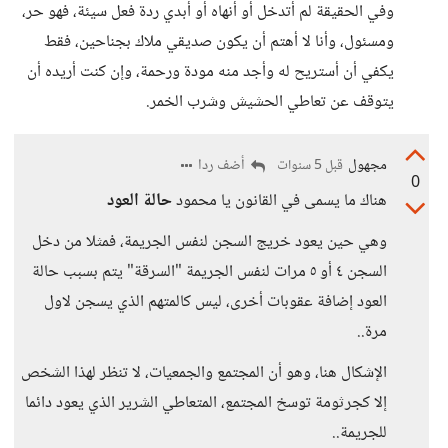
وفي الحقيقة لم أتدخل أو أنهاه أو أبدي ردة فعل سيئة، فهو حر،
ومسئول، وأنا لا أهتم أن يكون صديقي ملاك بجناحين، فقط
يكفي أن أستريح له وأجد منه مودة ورحمة، وإن كنت أريده أن
يتوقف عن تعاطي الحشيش وشرب الخمر.
مجهول
أضف ردا
قبل 5 سنوات
0
هناك ما يسمى في القانون يا محمود
حالة العود
وهي حين يعود خريج السجن لنفس الجريمة، فمثلا من دخل
السجن ٤ أو ٥ مرات لنفس الجريمة "السرقة" يتم بسبب حالة
العود إضافة عقوبات أخرى، ليس كالمتهم الذي يسجن لاول
مرة..
الإشكال هنا، وهو أن المجتمع والجمعيات، لا تنظر لهذا الشخص
إلا كجرثومة توسخ المجتمع، المتعاطي الشرير الذي يعود دائما
للجريمة..