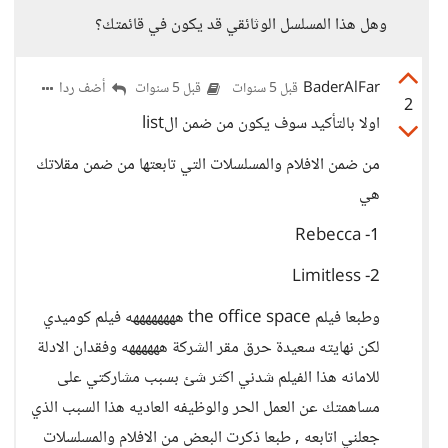
وهل هذا المسلسل الوثائقي قد يكون في قائمتك؟
BaderAlFar
أضف ردا
قبل 5 سنوات
قبل 5 سنوات
2
اولا بالتأكيد سوف يكون من ضمن الlist
من ضمن الافلام والمسلسلات التي تابعتها من ضمن مقلاتك
هي
1- Rebecca
2- Limitless
وطبعا فيلم the office space ههههههههه فيلم كوميدي
لكن نهايته سعيدة حرق مقر الشركة ههههههه وفقدان الادلة
للامانه هذا الفيلم شدني اكثر شئ بسبب مشاركتي على
مساهمتك عن العمل الحر والوظيفه العاديه هذا السبب الذي
جعلني اتابعه , طبعا ذكرت البعض من الافلام والمسلسلات