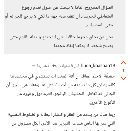
السؤال المطروح، لماذا لا نبحث عن حلول لعدم رجوع
المتعاطي للجريمة، أن تقف معه جهة ما لكي لا يرجع للجرائم أو
حتى للمخدرات..
نحن من نخلق مجرما حاقدا على المجتمع ونثقله باللوم حتى
يصبح شخصا لا يمكننا إنقاذ مجددا..
huda_khashan19
أضف ردا
قبل 5 سنوات
1
حقيقًة ألاحظ عفاف أنّ آفة المخدرات تستشري في مجتمعاتنا
كالسرطان، كل ما نسمعه من أحداث قتل هنا وهناك هي سببها أن
الجاني قد تعاطى الحشيش، البانجو، الترمادول وغيره من
الأنواع الأخرى.
ربما هناك من يتخذ من الفقر وانتشار البطالة والضغوط النفسية
التي يمر بها الناس شماعة للتبرير هذا الأمر، الكل مسؤول من