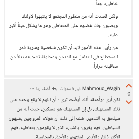
خاطىء جداً.
ولكن قصدت أنه من منظور المجتمع لا ينتبهوا لأولئك
ويصبون جاك غضبهم على المتعاطي وهو ما يشكل عبئاً أكبر
عليه.
من رأيى هذه الأمور لابد أن تكون شخصية وسرية قدر
المستطاع فى التعامل مع المدمن ومحاولة تشجيعه بدلاً من
معاقبته مراراً.
Mahmoud_Wagih
أضف ردا
قبل 5 سنوات
0
لكن أرى -وأعتقد أنك أيضًت ترى - أن اللوم لا يقع وحده على
ذلك المستهلك، بل إن المستهلك هو مسكين، حيث أنه من
سيلحق به التدمير، ضف إلى ذلك أن هؤلاء المروجين يشبهون
الشياطين، فهم يغرون بالشيء الذي لا يقومون بتعاطيه، فهم
الأكثر ذنبًا، والأدعى لمقتهم، والأحق بالمحاسبة.