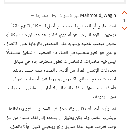
Mahmoud_Wagih
أضف ردا
قبل 5 سنوات
1
لفت نظري أن المجتمع ا يبحث عن أصل المشكلة، لكنهم دائمًأ
يوجهون اللوم إلى من هو أمامهم، كالذي هو غضبان من شركة أو
متجر، فيصب غضبه وسبابه على المختص بالإجابة على الاتصال،
والذي هو الغير متسبب في العلة، من الصعب أن نتخيل مستقبلًا
ليس فيه مخدرات، فالمخدرات تطور متطرف جاء في سياق
محاولات الإنسان الفرار من آلامه، والشعور بلذة حسية، ولقد
أصبحت تخدم مصالح الكثيرين، وتورط فيها أصحاب النفوذ،
فأخذت ترخيصها من ذلك المنطلق، لا أظن أن تعاطي المخدرات
سوف يتوقف.
لقد رأيت أحد أصدقائي وقد دخل في المخدرات، فهو يتعاطاها
ويشرب الخمر، ولم يكن يطيق أن يستمع إلى لفظ مشين من قبل
وقت تعرفت عليه، هذا صديق رائع ويحبني كثيرًا، وأنا بالمثل،