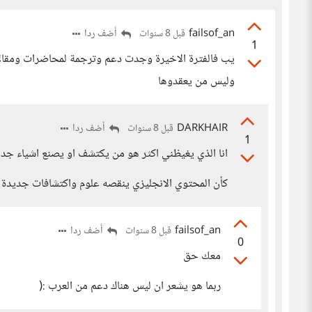
failsof_an
أضف ردا
قبل 8 سنوات
1
يب فالفترة الاخيرة وجدت دعم وترجمة لمحاضرات ومقالا
وليس من يعقدوها
DARKHAIR
أضف ردا
قبل 8 سنوات
1
انا الذي يغيظني اكثر هو من يكتشف او يصنع اشياء جديد
كأن المحتوي الانجليزي ينقصه علوم واكتشافات جديدة م
failsof_an
أضف ردا
قبل 8 سنوات
0
معك حق
ربما هو يشعر ان ليس هناك دعم من العرب :(