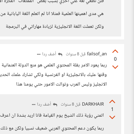
فلن تطغي لغة علي اخري بسبب بعض "الممتعات" الفكرة ال
هي مدى اهميتها العلمية فمثلا انا لم اتعلم اللغة اليابانية 
ولكن تعملت اللغة الانجليزية لزيادة مهاراتي في البرمجة
failsof_an
أضف ردا
قبل 8 سنوات
0
ربما يعود الامر بقلة المحتوي العلمي هو منع الدولة العثمان
وقتها عليك بالانجليزية او الفرنسية ولكي تشارك علمك الح
الانجليز وليس العرب وتوالت الامور حتي يومنا هذا
DARKHAIR
أضف ردا
قبل 8 سنوات
1
اتمني رؤية ذلك الشيخ يوم القيامة فانا اريد بشدة ان اعر
ربما يكون دعم المحتوي العربي ضعيف نسبيا ولكن مع ذلك ي