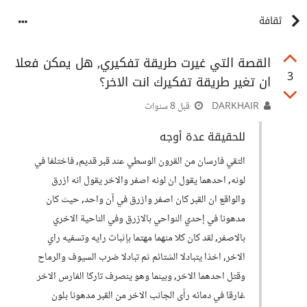
ثقافة
القصة التي غيرت طريقة تفكيري, هل يمكن فعلا
3
ان تغير طريقة تفكيرك انت الاخر؟
DARKHAIR
قبل 8 سنوات
للحقيقة عدة أوجه
التقي فارسان من القرون الوسطي عند قبر قديم, فاختلفا في
لونه, احدهما يقول ان لونه اصفر والاخر يقول انه ازرق
والواقع ان القبر كان اصفر وازرق في آن واحد, حيث كان
مدهونا في إحدي النواحي بالازرق وفي الناحية الاخري
بالاصفر, لقد كان كلا منهما مهتما بإثبات رايه وتسفيه راي
الاخر, اخذا يتبادلا الشتائم ثم تبادلا ضرب السيوف والرماح
وقتل احدهما الاخر, وبينما وهو ينصرف تاركا الفارس الاخر
غارقا في دمائه رأى الجانب الاخر من القبر مدهونا بلون