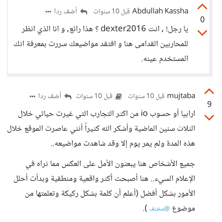
Abdullah Kassha
أضف ردا
قبل 10 سنوات
0
يا رجل! , انت dexter2016 ؟ هذا رائع, و انا الذي انظر
للمحاربين القدامى هنا و افتقد مواضيعك سررت بمعرفة انك
المستخدم عينه.
mujtaba
أضف ردا
قبل 10 سنوات
قبل 10 سنوات
9
ارابيا أو حسوب io من اكثر التجارب التي غيرت حياتي خلال
الثلاث سنين الماضية وأشكر الله كثيراً أنني عاصرت الموقع خلال
هذه المدة ولم يمر يوم إلا وقد شاهدت مواضيعه..
جميع الأشخاص هنا يبعثون الأمل على العكس مما نراه في
الإعلام السيء.. هنا أصبحت أكثر واقعية ومنطقية وبدأت أحلل
الأمور بشكل أفضل (أعلم أن كلمة بشكل ركيكة وتعلمتها من
موضوع
).
@مخنف