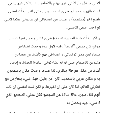
لأنني جاهل، بل لأنني غير مهتم بالأساس، لذا بشكل غير واعي
قمت بالهروب من أي شيء اسمه عربي، حتى انني بدأت امشي
بأسم اخر (ديكستر) و طلبت من اصدقائي ان ينادوني هكذا لانني
لم احب اسمي الاصلي.
و لكن بدأت هذه الصورة تتصدع شيء فشيء حين تعرفت على
موقع كان يسمى "أريبيا"، فيه لأول مرة وجدت اشخاص
يتجاوزون مدى توقعاتي و اعترافي بهم كأشخاص مميزين،
مثيرين للاهتمام حتى لو لم يشاركوني النظرة للحياة، و إيجاد
أشخاص هكذا هم قلة بنظري، لذا عندما وجدت مكان يجتمعون
به و مكان عربي بالتحديد، كان أمر جليل، فهذا شيء يتعارض مع
نظرتي للعالم، لذا كان على ان اغيرها، و لكن قلت لنفسي ان ذلك
أنهم قلة، مجرد حالة شاذة عن المجتمع ككل مثلي، المجتمع الذي
لا شيء جيد يحصل به.