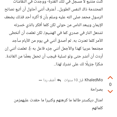
كنت متتبع لا مسجل في تلك الفترة- ووجدت في النقاشات
المحتدمة ذاك النفس الطويل.. أعترف أنني أحاول أن أتبع نصائح
الرسول محمد صلى الله عليه وسلم بأن لا أكره أحد فذلك يضعف
الإيمان ويبعد الناس من حولي لكن كلما أفكر بالذي خسرته
تشتعل النار في صدري كما في الهشيم!، لكن تعلمت أن أتخطى
الأمر كلما تعثرت به. لم أصدق أنني في يوم من الأيام سأجد
مجتمعا عربيا كهذا والأجمل أنني جزء فاعل به ؛). تعلمت أنني إن
أردت أن أنشر حتى ولو تسلية فيجب أن تحمل بعضًا من الفائدة.
شكرًا جزيلًا لك على نشرك لهذا..
KhaledMo
أضف ردا
قبل 10 سنوات
0
بصراحة
امثال ديكستر طالما ما كرهتهم وكثيرا ما حقدت عليهمزمن
كلماتهم