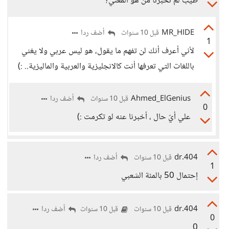
طيِّب لم تخبرنا من هو المُغنّي؟
MR_HIDE
أضف ردا
قبل 10 سنوات
1
لأني أعرف أنك لن تفهم ما يقول، هو ليس عربي ولا يغني
باللغات التي تعرفها أنت كالانجليزية والعربية والماليزية.. :)
Ahmed_ElGenius
أضف ردا
قبل 10 سنوات
0
علي أيّ حال ، أخبرنا عنه لو تكرمت :)
dr.404
أضف ردا
قبل 10 سنوات
1
إحتمال 50 بالمئة الشعبي
dr.404
أضف ردا
قبل 10 سنوات
قبل 10 سنوات
0
0