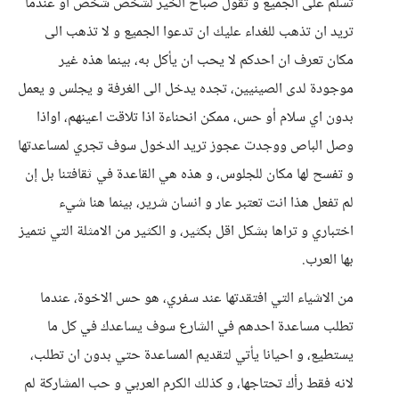
تسلم على الجميع و تقول صباح الخير لشخص شخص او عندما
تريد ان تذهب للغداء عليك ان تدعوا الجميع و لا تذهب الى
مكان تعرف ان احدكم لا يحب ان يأكل به، بينما هذه غير
موجودة لدى الصينيين، تجده يدخل الى الغرفة و يجلس و يعمل
بدون اي سلام أو حس، ممكن انحناءة اذا تلاقت اعينهم، اواذا
وصل الباص ووجدت عجوز تريد الدخول سوف تجري لمساعدتها
و تفسح لها مكان للجلوس، و هذه هي القاعدة في ثقافتنا بل إن
لم تفعل هذا انت تعتبر عار و انسان شرير، بينما هنا شيء
اختباري و تراها بشكل اقل بكثير، و الكثير من الامثلة التي نتميز
بها العرب.
من الاشياء التي افتقدتها عند سفري، هو حس الاخوة، عندما
تطلب مساعدة احدهم في الشارع سوف يساعدك في كل ما
يستطيع، و احيانا يأتي لتقديم المساعدة حتي بدون ان تطلب،
لانه فقط رأك تحتاجها، و كذلك الكرم العربي و حب المشاركة لم