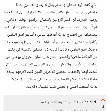
الذي كنت فيه مستلق و أشعر بملل لا يطاق، لا أدري بماذا
سأقضي على هذا الملل لأنني مللت من كل الطرق التي استخدمها
يوميا.. فقررت أن أكسر الروتين باستماع الراديو.. وقت الأغاني..
فجأةً مرت أغنية لم أسمع لها مثيل في العالم كله، فقررت أن أقوم
بتسجيلها، في الصباح بدأت أعرضها للناس وأسألهم اسم المغني
وكانوا مندهشين (منذ متى و أنا أشاهد هذا اللون؟) بصعوبة حتىّ
وجدت اسم المغني وكانت أغانيه كنز حقيقي بالنسبة لي ففيها
من الحكمة ما فيها وقصص البشر على لسان الحيوان ويغني عن
الطبيعة و الأجداد والأرض والتين و الفأس.. الخ كل ما أحبه أنا،
فقمت أيضًا بالالتفات للمغنين الآخرين الذين كنت أكرههم بشدة
سابقا فاكتشفت كم أنا مخطئ، لم أجد في حياتي مثل هؤلاء..
بدأت أستعيد أصلي و فصلي شيئا فشيئا.. ولازلت.
ZaidEd
أضف ردا
قبل 10 سنوات
3