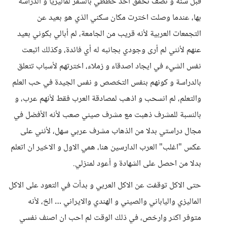
قبل سنة و نصف تحقق أحد خططي بالسفر لماليزيا و الدراسة
بها، عندما وصلت اخترت مكان سكني الذي هو بعيد عن
التجمعات العربية لأنه قريب من الجامعة، لم أبالي بكوني بعيد
عنهم لأنني لم أرى وجودي بجانبه له أي فائدة، وكذلك اتبعت
نفس الشيء في ايجاد اصدقاء و زملاء، اخترتهم لأسباب تتعلق
بالدراسة و كونهم بنفس التخصص و نفس الجيدة في حب العلم
والتعلم، لم انسحب و اذهب لمصادقة العرب فقط لأنهم عرب، و
بالنسبة للمشرف ذهبت مع مشرف صيني صعب لأنه الأفضل في
مجال دراستي بدلا من الذهاب مشرف عربي سهل، لأنني على
عكس "اغلب" العرب الدارسين هنا، همي الاول و الاخير ان اتعلم
بدلا من احصل على الشهادة و أعود لمنزلي.
حتى الاكل توقفت عن الاكل العربي و بدأت في التعود على الاكل
الماليزي والياباني والصيني و الهندي والايراني … الخ، لأنه
متوفر اكثر وارخص، في ذلك الوقت لم احب ان اصنف نفسي