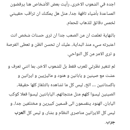
اجده في الشعوب الاخرى، رأيت بعض الأشخاص هنا يرفضون
المساعدة بأشياء تافهة جدا، مثل هل يمكنك ان تراقب حقيبتي
لخمس دقائق للذهاب للحمام.
بالنهاية تعلمت ان من الصعب جدا ان ترى حسنات شخص انت
اعتبرته سيء منذ البداية، عليك ان تحسن الظن و تعطى الفرصة
و ترى الامر من كل النواحي.
لم تتغير نظرتي للعرب فقط بل للشعوب الاخر، بما انني تعرف و
عشت مع صينين و يابانين و هنود و ماليزيين و ايرانين و
باكستاننين … الخ، ليس كل ما تشاهده بالتلفاز كلها حقيقة،
الصينين ليسوا كلهم مثل منتجاتهم، الياباننين ليسوا فعلا كوكب
اليابان، الهنود ينقسمون الى قسمين كبيرين و مختلفين جدا، و
ليس كل الايرانين مناصرى النظام و بشار، و ليس كل
العرب
جرب
.