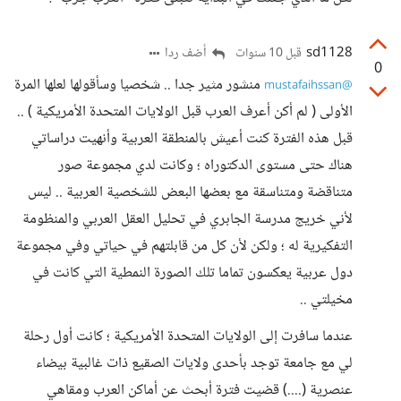
sd1128
أضف ردا
قبل 10 سنوات
0
منشور مثير جدا .. شخصيا وسأقولها لعلها المرة
@mustafaihssan
الأولى ( لم أكن أعرف العرب قبل الولايات المتحدة الأمريكية ) ..
قبل هذه الفترة كنت أعيش بالمنطقة العربية وأنهيت دراساتي
هناك حتى مستوى الدكتوراه ؛ وكانت لدي مجموعة صور
متناقضة ومتناسقة مع بعضها البعض للشخصية العربية .. ليس
لأني خريج مدرسة الجابري في تحليل العقل العربي والمنظومة
التفكيرية له ؛ ولكن لأن كل من قابلتهم في حياتي وفي مجموعة
دول عربية يعكسون تماما تلك الصورة النمطية التي كانت في
مخيلتي ..
عندما سافرت إلى الولايات المتحدة الأمريكية ؛ كانت أول رحلة
لي مع جامعة توجد بأحدى ولايات الصقيع ذات غالبية بيضاء
عنصرية (....) قضيت فترة أبحث عن أماكن العرب ومقاهي