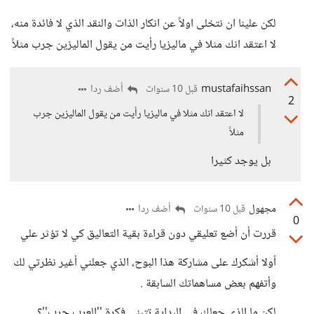
لكن علينا ان نتخلى اولاً عن انكار الذات والنقد الذي لا فائدة منه،
لا اعتقد انك مثلا في ماليزيا رأيت من يقول الماليزين جرب مثلاً
mustafaihssan
أضف ردا
قبل 10 سنوات
2
لا اعتقد انك مثلا في ماليزيا رأيت من يقول الماليزين جرب
مثلاً
بل يوجد كثيرا
مجهول
أضف ردا
قبل 10 سنوات
0
قررت أن أضع تعليقي دون قراءة بقية التعاليق كي لا تؤثر علي
أولا أشكرك على مشاركة هذا البوح، الذي جعلني أغير نظرتي لك
وأتفهم بعض مساهماتك السابقة .
لكن ما الذي جعلك في البداية تتبنى فكرة ''العرب جرب''؟