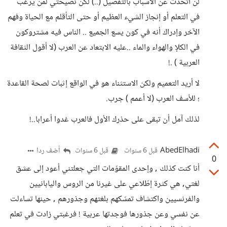
لن أتحدث عن الأسباب بالتفصيل (..) لكن نصيحتي لمن يرغب
في التعلم أو إنجاز الشيء العظيم أو حتى التأقلم مع الحياة وفهم
الآخر وإدراك أنه في كون يسع الجميع .. الناس فيه مشتروكون
في الكلإ والهواء والماء ..عليه الابتعاد عن العرب (لا أقول الثقافة
العربية ) .!
لا أريد التعميم ولكن الاستثناء هو في الواقع إثبات لصحة القاعدة
؛ للأسف العرب (لا أعمم ) جرب.
لذلك آمل أن تبقى على حذرك الأول فالعرب غدوا أعرابا..!
AbedElhadi
أضف ردا
قبل 6 سنوات
قبل 6 سنوات
0
أنا كنت كذلك , وإحدى المقوّمات التي جعلتني أعود إلى عشق
لغتي, هي كثرة إطّلاعي على غيرنا من الروس واليابانيين
والفرنسيين واكتشاف تمسّكهم بلغتهم وجذورهم , حينها تساءلت
عن نفسي وعن جذورها فوجدتها عربية ! فرغبتي زادت في تعلم