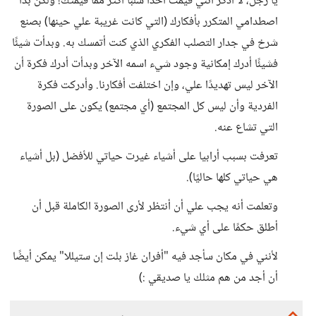
يا رجل، لا أذكر أنني قيمت أحدًا سلبًا أكثر مما قيمتك! ولكن بدأ
اصطدامي المتكرر بأفكارك (التي كانت غريبة علي حينها) بصنع
شرخ في جدار التصلب الفكري الذي كنت أتمسك به. وبدأت شيئًا
فشيئًا أدرك إمكانية وجود شيء اسمه الآخر وبدأت أدرك فكرة أن
الآخر ليس تهديدًا علي، وإن اختلفت أفكارنا. وأدركت فكرة
الفردية وأن ليس كل المجتمع (أي مجتمع) يكون على الصورة
التي تشاع عنه.
تعرفت بسبب أرابيا على أشياء غيرت حياتي للأفضل (بل أشياء
هي حياتي كلها حاليًا).
وتعلمت أنه يجب علي أن أنتظر لأرى الصورة الكاملة قبل أن
أطلق حكمًا على أي شيء.
لأنني في مكان سأجد فيه "أفران غاز بلت إن ستيللا" يمكن أيضًا
أن أجد من هم مثلك يا صديقي :)