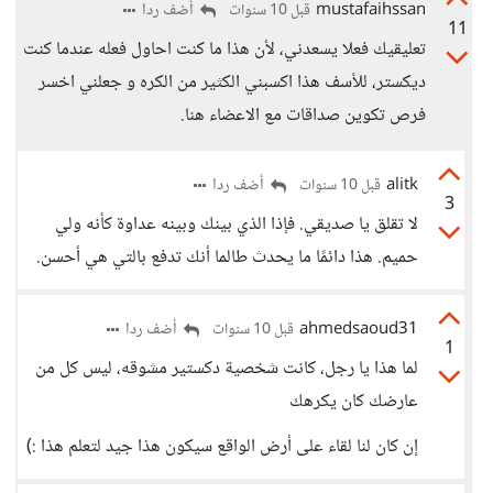
mustafaihssan
أضف ردا
قبل 10 سنوات
11
تعليقيك فعلا يسعدني، لأن هذا ما كنت احاول فعله عندما كنت
ديكستر، للأسف هذا اكسبني الكثير من الكره و جعلني اخسر
فرص تكوين صداقات مع الاعضاء هنا.
alitk
أضف ردا
قبل 10 سنوات
3
لا تقلق يا صديقي. فإذا الذي بينك وبينه عداوة كأنه ولي
حميم. هذا دائمًا ما يحدث طالما أنك تدفع بالتي هي أحسن.
ahmedsaoud31
أضف ردا
قبل 10 سنوات
1
لما هذا يا رجل، كانت شخصية دكستير مشوقه، ليس كل من
عارضك كان يكرهك
إن كان لنا لقاء على أرض الواقع سيكون هذا جيد لتعلم هذا :)