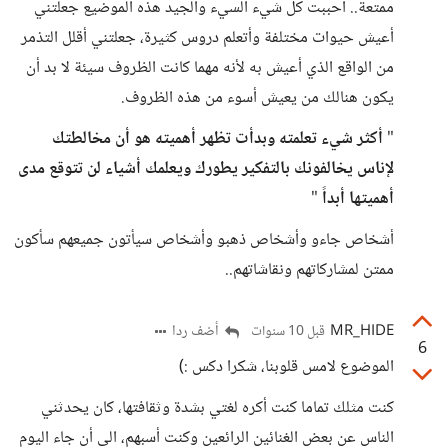
ممتعة.. احببت كل شيء السيء والجيد هذه الموضيع جعلتني
أعيش حيوات مختلفة وأتعلم دروس كثيرة، جعلتني أقلل التذمر
من الواقع الذي أعيش به لأنه مهما كانت الظروف سيئة لا بد أن
يكون هنالك من يعيش أسوء من هذه الظروف.
"
أكثر شيء تعلمته وبدأت تظهر أهميته هو أن مخالطتك
لإناس يخالفونك بالتفكير يطورك ويعلمك أشياء لن تتوقع مدى
أهميتها أبداً
"
أشخاص جاءو وأشخاص ذهبو وأشخاص سيأتون جميعهم سأكون
ممتن لمشاركاتهم ونقاشاتهم..
MR_HIDE
أضف ردا
قبل 10 سنوات
6
الموضوع لامس قلوبنا، شكرا دكس :)
كنت مثلك تماما كنت أكره لغتي بشدة وثقافتها، كان يحدثني
الناس عن بعض الغنائين الرائعين وكنت أسبهم، الى أن جاء اليوم