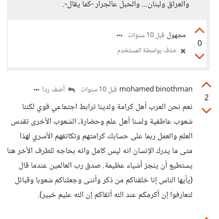
والعراق ولبنان... والحبل عالجرار -كما يقال-.
مجهول
قبل 10 سنوات
0
حذف بواسطة المستخدم
mohamed binothman
أضف ردا
قبل 10 سنوات
2
نعم نحن العرب أهل كرامة ولدينا ترابط اجتماعي قوي لكننا
شعوب عاطفية ولسنا أهل علم وحضارة، الشعوب الأخرى تقدس
العلم والعمل ربما على حسابك كرامتهم وتكاتفهم الأسري لهذا
متى ما يدرك الإنسان انه ليس كامل وانه بحاجه للطرف الأخر هنا
يستطيع أن ينجز أشياء عظيمة. صدق رب العالمين عندما قال
(يأيها الناس إنا خلقناكم من ذكر وأنثى وجعلناكم شعوبا وقبائل
لتعارفوا إن أكرمكم عند الله أتقاكم إن الله عليم خبير).