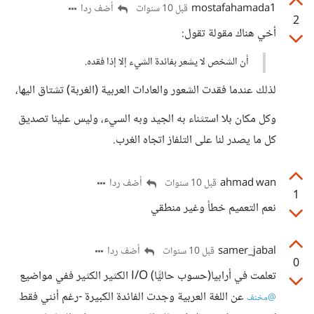
mostafahamada1
أضف ردا
قبل 10 سنوات
2
أخي هناك مقولة تقول:
أن الشخص لا يشعر بفائدة الشيء إلا إذا فقده.
لذلك عندما فقدت الشعور والعادات العربية (الغربة) تشتاق اليها،
وكل مكان بلا استثناء به الجيد وبه السيء، وليس علينا تصديق
كل ما يصدر لنا على التلفاز اتجاه الغرب.
ahmad wan
أضف ردا
قبل 10 سنوات
1
نعم التعميم خطأ وغير منطقي
samer_jabal
أضف ردا
قبل 10 سنوات
0
تعلمت في أرابيا(حسوب حاليًّا) I/O الكثير الكثير ففي مواضيع
عن اللغة العربية وجدت الفائدة الكبيرة -رغم أنني فقط
@مخنف