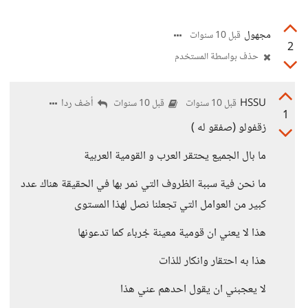
مجهول
قبل 10 سنوات
2
حذف بواسطة المستخدم
HSSU
أضف ردا
قبل 10 سنوات
قبل 10 سنوات
1
زقفولو (صفقو له )
ما بال الجميع يحتقر العرب و القومية العربية
ما نحن فية سببة الظروف التي نمر بها في الحقيقة هناك عدد
كبير من العوامل التي تجعلنا نصل لهذا المستوى
هذا لا يعني ان قومية معينة جُرباء كما تدعونها
هذا به احتقار وانكار للذات
لا يعجبني ان يقول احدهم عني هذا