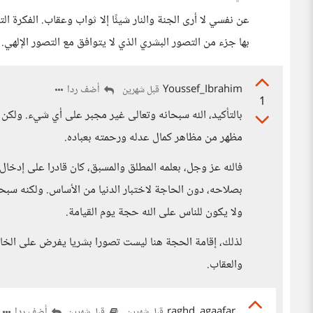
عن نفسي لا أرى الجنة والنار شيئًا إلا ثواب وعقاب. الفكرة الت
بها جزء من التصور البشري الذي لا يتوافق مع التصور الإلهي
Youssef_Ibrahim
أضف ردا
قبل شهرين
1
بالتأكيد، الله سبحانه وتعالى غير مجبر على أي شيء. ولك
مظهر من مظاهر كمال عدله ورحمته بعباده.
فالله عز وجل، بعلمه المطلق والمسبق، كان قادرا على إدخال ا
بصلاحه، دون الحاجة لاختبار الدنيا من الأساس. ولكنه سبحا
ولا يكون للناس على الله حجة يوم القيامة.
لذلك، إقامة الحجة هنا ليست تصورا بشريا يفرض على الخالق
والعقاب.
raghd_agaafar
أضف ردا
قبل شهرين
قبل شهرين