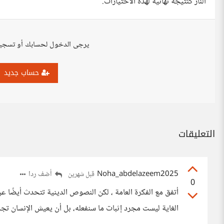
النار كنتيجة نهائية لهذه الاختيارات.
يرجى الدخول لحسابك أو تسجي
حساب جديد
التعليقات
Noha_abdelazeem2025
أضف ردا
قبل شهرين
0
أتفق مع الفكرة العامة ، لكن النصوص الدينية تتحدث أيضًا عن 
الغاية ليست مجرد إثبات ما سنفعله، بل أن يعيش الإنسان تجرب