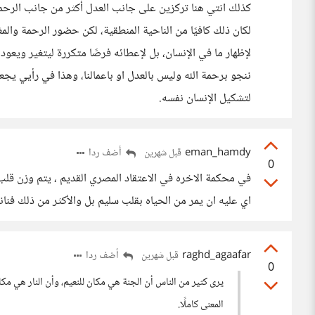
كذلك انتي هنا تركزين على جانب العدل أكثر من جانب الرحمة.
لكان ذلك كافيًا من الناحية المنطقية، لكن حضور الرحمة وال
لإظهار ما في الإنسان، بل لإعطائه فرصًا متكررة ليتغير ويعود
ننجو برحمة الله وليس بالعدل او باعمالنا، وهذا في رأيي يج
لتشكيل الإنسان نفسه.
eman_hamdy
أضف ردا
قبل شهرين
0
في محكمة الاخره في الاعتقاد المصري القديم ، يتم وزن قلب
اي عليه ان يمر من الحياه بقلب سليم بل والأكثر من ذلك فنا
raghd_agaafar
أضف ردا
قبل شهرين
0
يرى كثير من الناس أن الجنة هي مكان للنعيم، وأن النار هي مكا
المعنى كاملًا.