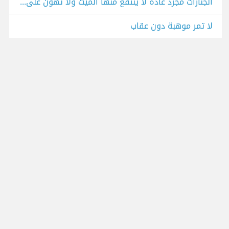
الجنازات مجرد عادة لا ينتفع منها الميت ولا تهون على الحي
لا تمر موهبة دون عقاب