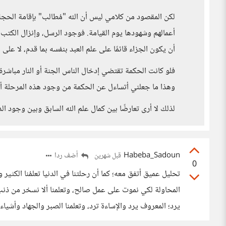
لكن المقصود من كلامي ليس أن الله "مُطالب" بإقامة الحجة، 
أعمالهم وشهودها يوم القيامة. فوجود الرسل، وإنزال الكتب، 
أن يكون الجزاء قائمًا على علم العبد بنفسه بما قدم، لا على 
فلو كانت الحكمة تقتضي إدخال الناس الجنة أو النار مباشرة 
وهذا ما جعلني أتساءل عن الحكمة من وجود هذه المرحلة أص
لذلك لا أرى تعارضًا بين كمال علم الله السابق وبين وجود ال
Habeba_Sadoun
أضف ردا
قبل شهرين
0
تحليل عميق أتفق معه؛ كما أن رحلتنا في الدنيا تعلمُنا الكثير 
المحاولة لكي نموت على عمل صالح، وتعلمنا ألا نسخر من ذنب
يرد؛ المعروف يرد والإساءة ترد، وتعلمنا الصبر والجهاد وأشياء