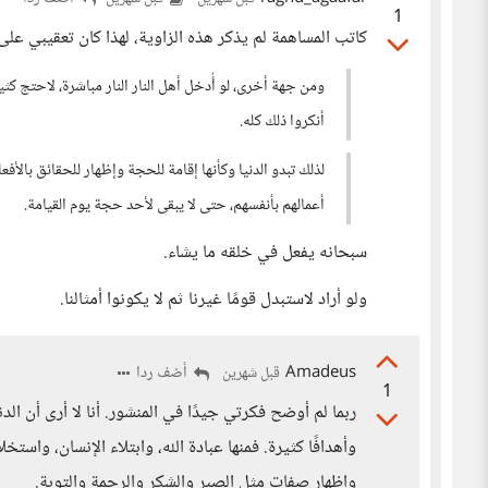
1
كاتب المساهمة لم يذكر هذه الزاوية، لهذا كان تعقيبي عل
ومن جهة أخرى، لو أُدخل أهل النار النار مباشرة، لاحتج كثير
أنكروا ذلك كله.
لذلك تبدو الدنيا وكأنها إقامة للحجة وإظهار للحقائق بالأفع
أعمالهم بأنفسهم، حتى لا يبقى لأحد حجة يوم القيامة.
سبحانه يفعل في خلقه ما يشاء.
ولو أراد لاستبدل قومًا غيرنا ثم لا يكونوا أمثالنا.
Amadeus
أضف ردا
قبل شهرين
1
ربما لم أوضح فكرتي جيدًا في المنشور. أنا لا أرى أن الد
وأهدافًا كثيرة. فمنها عبادة الله، وابتلاء الإنسان، وا
وإظهار صفات مثل الصبر والشكر والرحمة والتوبة.