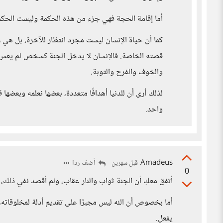
أما إقامة الحجة فهي جزء من هذه الحكمة وليست الحكم
كما أن حياة الإنسان ليست مجرد انتظار للآخرة، بل هي ر
قصته الخاصة. فالإنسان لا يدخل الجنة كشخص لم يعش شي
والخوف والفرح والتوبة.
لذلك أرى أن للدنيا أهدافًا متعددة، بعضها نعلمه وبعضها
واحد.
Amadeus
أضف ردا
قبل شهرين
0
أتفق معكِ أن الجنة ثواب والنار عقاب، ولم أقصد نفي ذلك، ب
أما بخصوص أن الله ليس مجبرًا على تقديم أدلة لمخلوقاته، فأ
يفعل.