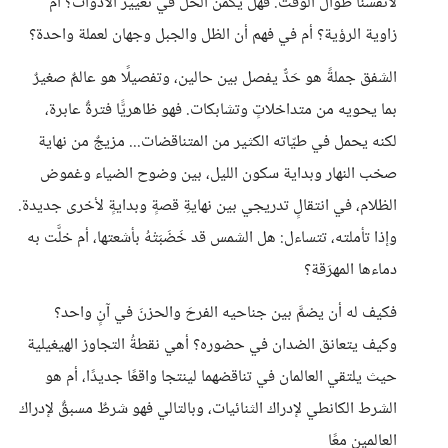
لأنفسنا طوال الوقت. فهل يكمن الحل في تغيير الأدوات؟ أم
زاوية الرؤية؟ أم في فهم أن الظل والجبل وجهان لعملة واحدة؟
الشفق جملةً هو حَدٌّ يفصل بين حالين، وتفصيلًا هو عالمٌ صغيرٌ
بما يحويه من متداخلاتٍ وتشابكات. فهو ظاهريًّا فترةٌ عابرة،
لكنه يحمل في طيّاته الكثير من المتناقضات... مزيجٌ من نهاية
صخب النهار وبداية سكون الليل، بين وضوح الضياء وغموض
الظلام، في انتقالٍ تدريجي بين نهايةِ قصةٍ وبدايةٍ لأخرى جديدة.
وإذا تأملته، تتساءل: هل الشمس قد خَضَبَتْهُ بأشعتها، أم خلَّت به
دماءها المهرَقة؟
فكيف له أن يضمَّ بين جناحيه الفرحَ والحزنَ في آنٍ واحد؟
وكيف يتعانق الضدان في حضوره؟ أهي نقطةُ التجاوز الهيغيلية
حيث يلتقي العالمان في تناقضهما لينتجا واقعًا جديدًا، أم هو
الشرط الكانطي لإدراك الثنائيات، وبالتالي فهو شرطٌ مسبقٌ لإدراك
العالمين معًا