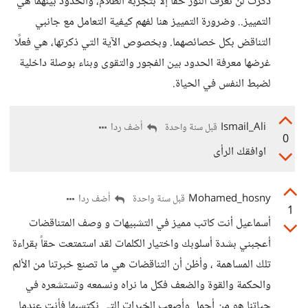
ذكرت لن تعرف النور حقًا إلا بتجربة الظلام، والحدود بينهما هي
التمييز.. وضرورة التمييز هنا لفهم كيفية التعامل مع جانبي
التناقض بكل خصائصهما. وبخصوص الآية التي ذكرتها، هي فعلًا
غرضها معرفة الحدود بين الفجور والتقوى وبناء بوصلة داخلية
لضبط النفس في الحياة.
Ismail_Ali
أضف ردا
قبل سنة واحدة
0
اوافقك الرأى
Mohamed_hosny
أضف ردا
قبل سنة واحدة
1
أسماعيل أنت كاتب مميز في التشبيهات و وصف المتناقضات
أعجبني بشدة أسلوبك واختيار الكلمات لقد استمتعت حقاً بقراءة
تلك المساهمة ، وأظن أن التناقضات هي ما تصنع خبرتنا من الألم
والحكمة والقوة والضعف فكل ما نراه ونسمعه وتستشعره في
حياتنا هو من أجمل وأصعب الخبرات التي نكتسبها فأنت عندما