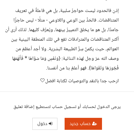
إذن فالحدود ليست حواجزَ سلبية، بل هي فاعلةٌ في تعريف
المتناقضات. فالحَدُّ بين الوعي واللاوعي - مثلًا - ليس حاجزًا
جامدًا، بل هو ما يخلق التمييزَ بينهما، ويُعرِّف كليهما. لذلك أرى أن
أكثر المتناقضات والمترادفات تقع في تلك المنطقة البينية بين
العوالم، حيث يكمنُ سِرُّ الطبيعة البشرية. ولا أجد أعظمَ من
وصف الله عز وجل لهذه الثنائية: {وَنَفْسٍ وَمَا سَوَّاهَا * فَأَلْهَمَهَا
فُجُورَهَا وَتَقْوَاهَا}. فهو أعلمُ بنا من أنفسنا.
ارحب جدا بالنقد والتوصيات لكتابة افضل🤍
يرجى الدخول لحسابك أو تسجيل حساب لتستطيع إضافة تعليق
حساب جديد
دخول