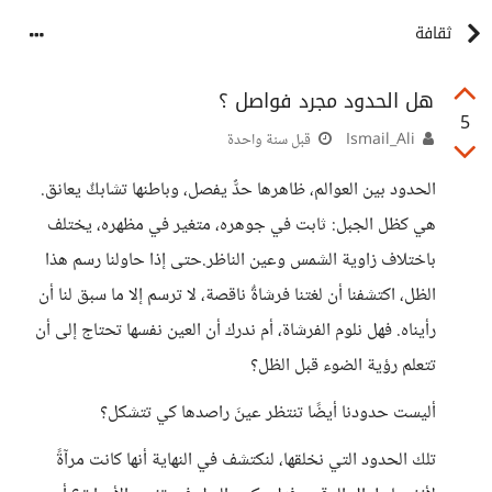
ثقافة
هل الحدود مجرد فواصل ؟
5
Ismail_Ali
قبل سنة واحدة
الحدود بين العوالم، ظاهرها حدٌّ يفصل، وباطنها تشابكٌ يعانق.
هي كظل الجبل: ثابت في جوهره، متغير في مظهره، يختلف
باختلاف زاوية الشمس وعين الناظر.حتى إذا حاولنا رسم هذا
الظل، اكتشفنا أن لغتنا فرشاةٌ ناقصة، لا ترسم إلا ما سبق لنا أن
رأيناه. فهل نلوم الفرشاة، أم ندرك أن العين نفسها تحتاج إلى أن
تتعلم رؤية الضوء قبل الظل؟
أليست حدودنا أيضًا تنتظر عينَ راصدها كي تتشكل؟
تلك الحدود التي نخلقها، لنكتشف في النهاية أنها كانت مرآةً