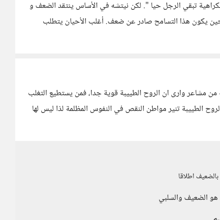
كلامك بجملة من الفيلم الكلاسيكي Ben Hur " الكراهية تبقي الرجل حيا ". لكن نيتشه في الأساس ينتقد الضعف و
 حين يكون هذا التسامح صادر عن ضعف. أغلب الأحيان يتطلب
 من مشاعر وارى ان الروح الطييبة قوية جدا، فمن يستطيع التغلب
والروح الطييبة تنير مواطن النقص في النفوس المظلمة لذا ليس لها
 بالضعيف اطلاقا
 هو الضعيف والسلبي
سِم