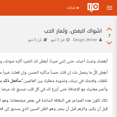
شارك
اشواك البغض، وثمار الحب
7
Design_Writer
قبل 3 أشهر
قبل 3 أشهر
أبغضك ولستُ أحبك، حتى إنني صرتُ أبغضُ لك الخير؛ أكره صوتك، وأنف
أبغضُ كلَّ ما يتصل بك؛ إن قلتَ حسناً سأكره الحسن، وإن فعلتَ خيراً س
خُلقك، وفتنتكَ في دينك، وتشويهَ منظرك بين العالمين،"
سأفعل ذلك بد
وأنشر معايبك مع الإضافة حتى أزرع لك في كل قلب صديقٍ لك مرضا لا
تكاد تكون هذه المشاعر هي الثقافة السائدة في بعض مجتمعاتنا، وهو ا
قبل أن يكبر، والزهر قبل أن يثمر، وهو الظن السيئ الذي يستبق إلى قطيع