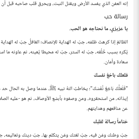
إنه العفن الذي يفسد الأرض ويقتل النبت، ويحرق قلب صاحبه قبل أن 
رسالة حب
يا عزيزي، ما نحتاجه هو الحب.
الظالمُ إذا كرهتَ ظلمَه، حِبّ له الهداية للإنصاف؛ الغافلُ حِبّ له الهدا
يُكره بسبب خُلُقه، حِبّ له الستر، حِبّ له محيطا يُعينه، ثم عاونه م
سعادة وأمان.
فلعلك باخعٌ نفسكَ
"فَلَعَلَّكَ بَاخِعٌ نَّفْسَكَ"؛ يخاطبُ اللهُ نبيه ﷺ، عندما وصل به الحا
إيذائه، من استحقروه، ومن وصفوه بأبشع الأوصاف، ثم هو -عليه الصلاة و
عن منافعهم وهدايتهم.
ختاماً رسالة لقلبك
حِبّ وطنك ومَن فيه، حِبّ لغتك ومَن يتكلم بها، حِبّ دينك وتعاليمه، حِب