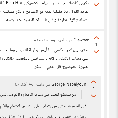
ذكرني 
يمجد القوة ، فلا مشكلة لديه مع التسامح و لكن مشكلته
التسامح قوة عظيمة و في تلك الحالة سيمدحه نيتشه.
Djawhar
أضف ردا
قبل 3 أشهر
1
احترم راييك يا عكسي، انا أؤمن بطيبة النفوس وما تحمله
على مشاعر الانتقام والالم و...... ليس بالضعيف اطلاقا، 
بصيرة. للتوضيح؛ قل اختي.... شكرا.
George_Nabelyoun
أضف ردا
قبل 3 أشهر
1
من يستطيع التغلب على مشاعر الانتقام والالم و...... ليس
في الحقيقة أختي من يتغلب على مشاعر الانتقام والألم
والشَّرُّ إن تَلقَهُ بالخيرِ ضُقتَ به ذَرعاً وإن تَلقَهُ بالشَّرِّ يَنحَ