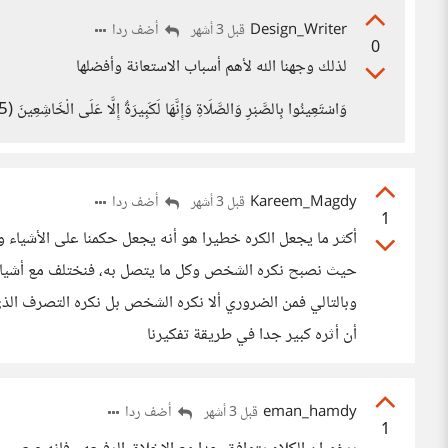
Design_Writer
أضف ردا
قبل 3 أشهر
0
لذلك وجهنا الله لأهم أسباب الاستعانة وأفضلها
وَاسْتَعِينُوا بِالصَّبْرِ وَالصَّلَاةِ وَإِنَّهَا لَكَبِيرَةٌ إِلَّا عَلَى الْخَاشِعِينَ (45)
Kareem_Magdy
أضف ردا
قبل 3 أشهر
1
أكثر ما يجعل الكره خطيرا هو أنه يجعل حكمنا على الأشياء 
حيث نصبح نكره الشخص وكل ما يتصل به، فنختلف مع أشياء 
وبالتالي فمن الضروري ألا نكره الشخص بل نكره التصرف ال
أن أثره كبير جدا في طريقة تفكيرنا
eman_hamdy
أضف ردا
قبل 3 أشهر
1