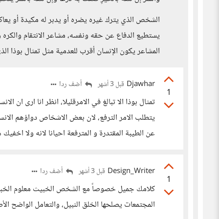
الشخص الذي يترك غيره يضره أو يدبر له مكيدة أو ي
يستطيع الدفاع عن حقه ونفسه، مشاعر الانتقام والكره 
المشاعر يكون الإنسان أقرب للعدمية مثل تمثال بوذا الذ
Djawhar
أضف ردا
قبل 3 أشهر
1
تمثال بوذا الا تبالغ في الامرقليلا، انظر انا ارى ان 
يتطلب الامر الترفع، لان بعض الاشخاص دواؤهم الانسحا
عن الطيبة المقتدرة و المترفعة احيانا لانه ولا اخفيك
Design_Writer
أضف ردا
قبل 3 أشهر
1
كلامك جميل خصوصاً مع الشخص الخبيث معلوم الخبث،
المجتمعات يصلحها الخلق النبيل، والتعامل الواضح الأ