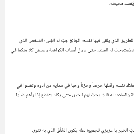
يُفسد محيطه.
ية للطريق الذي يلقى فيها نفسه؛ الجائعُ حِبّ له الغِنى؛ الشخص الذي
ا استطعت،حِبّ له السند، حتى تزول أسباب الكراهية ويعيش كلا منكما في
ل حد هلاك نفسه وقتلها حرصاً وحزناً وحبا في هداية من آذوه وتفننوا في
السلام- له قلبٌ يحبُّ لهم الخير، حتى يكاد يتقطع إذا رآهم ضلّوا
ّ الخير يا عزيزي للجميع؛ لعله يكون الخُلُقَ الذي به تفوز.