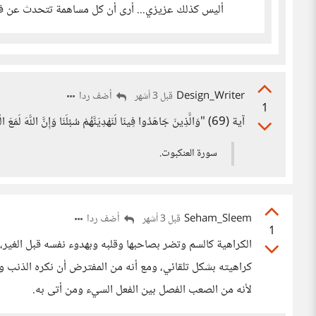
أليس كذلك عزيزي... أرى أن كل مساهمة تتحدث عن فائ
Design_Writer
أضف ردا
قبل 3 أشهر
1
آية (69) "وَالَّذِينَ جَاهَدُوا فِينَا لَنَهْدِيَنَّهُمْ سُبُلَنَا وَإِنَّ اللَّهَ لَمَعَ الْمُحْسِنِينَ.
سورة العنكبوت.
Seham_Sleem
أضف ردا
قبل 3 أشهر
1
الكراهية كالسم وتضر بصاحبها وقلبه وبهدوء نفسه قبل الغير، 
كراهيته بشكل تلقائي، ومع أنه من المفترض أن نكره الذنب وا
لأنه من الصعب الفصل بين الفعل السيء ومن أتى به.