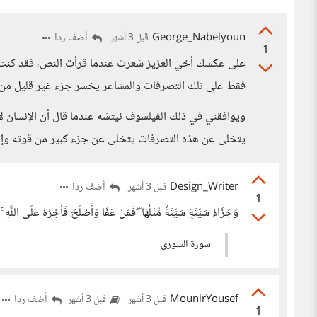
George_Nabelyoun
أضف ردا
قبل 3 أشهر
1
على عكسك أخي العزيز شعرت عندما قرأت النص، فقد كنت أؤ
فقط على تلك التصرفات والمشاعر يخسر جزء غير قليل من ح
ويوافقني في ذلك الفيلسوف نيتشه عندما قال أن الإنسان لا
يتخلى عن هذه التصرفات يتخلى عن جزء كبير من قوته وإنسا
Design_Writer
أضف ردا
قبل 3 أشهر
1
وَجَزَاءُ سَيِّئَةٍ سَيِّئَةٌ مِّثْلُهَا ۖ فَمَنْ عَفَا وَأَصْلَحَ فَأَجْرُهُ عَلَى اللَّهِ ۚ إِ
سورة الشورى
MounirYousef
أضف ردا
قبل 3 أشهر
قبل 3 أشهر
1