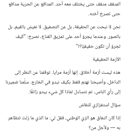
المثقف مثقف حتى يختلف معه أحد. المدافع عن الحرية مدافع
حتى تصرخ أخته.
نحن لا نبحث عن الحقيقة، بل عن التصفيق. لا نعيش بالقيم، بل
بالصور. وعندما يجرؤ أحد على تمزيق القناع، نصرخ: "كيف
تجرؤ أن تكون حقيقيًا؟!"
الأزمة الحقيقية
هذه ليست أزمة أخلاق. إنها أزمة مرايا. توقفنا عن النظر إلى
الداخل، وأصبحنا نهتم فقط بكيف نبدو في الخارج. سلّمنا ضميرنا
إلى رأي الناس، ثم نتساءل لماذا كل شيء يبدو زائفًا.
سؤال استفزازي للنقاش
إذا كان النفاق هو الزي الوطني، فقل لي: ما الذي ما زلتَ تتظاهر
به — ولأجل من؟