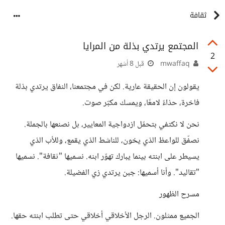
ثقافة
المجتمع يرتدي بذلة من المرايا
2
mwaffaq
قبل 8 أشهر
يقولون إن الحقيقة عارية. لكن في مجتمعنا، النفاق يرتدي بذلة
فاخرة، حذاءً لامعًا، ويمسك مكبّر صوت.
نحن لا نكتفي بتحمّل ازدواجية المعايير، بل نصنعها بالجملة.
نصفّق للواعظ الذي يخون، للناشط الذي يقمع، وللأب الذي
يسيطر على ابنته بينما يبارك تهوّر ابنه. نسميها "ثقافة". نسميها
"تقاليد". وأنا أسميها: جبن يرتدي زي الفضيلة.
مسرح الظهور
الجميع ممثلون. الرجل الأخلاقي أخلاقي حتى تطلب ابنته حقها.