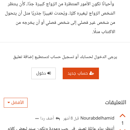
وأحيانًا تكون الأمور المنتظرة من الزواج كبيرة جدًا، كأن ينتظر
الشخص الزواج ليغيره كليًا، ويُحدث تغييرًا جذريًا مثل أن يتحول
من شخص غير مُصلي إلى شخص مُصلي أو أن يخرجه من
الاكتئاب مثلًا.
يرجى الدخول لحسابك أو تسجيل حساب لتستطيع إضافة تعليق
حساب جديد
دخول
التعليقات
الأفضل
Nourabdelhamid
أضف ردا
قبل 8 أشهر
1
أنتظر بناء عائلة تعيش في حب ومودة ونكون سند لبعض، كلام