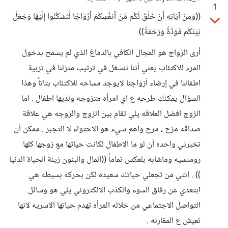
1
((وَمِنْ آيَاتِهِ أَنْ خَلَقَ لَكُم مِّنْ أَنفُسِكُمْ أَزْوَاجًا لِّتَسْكُنُوا إِلَيْهَا وَجَعَلَ
بَيْنَكُم مَّوَدَّةً وَرَحْمَةً))
أرى الزواج هو المجال الكافي بالدماغ الذي لم يسمح بدخول
المرء للاكتئاب يعني أننا ننشغل في ترتيب منزلنا في تربية
اطفالنا في إرضاء أزواجنا لايوجد مساحه للاكتئاب بتاتاً وهذا
السؤال يمكنك طرحه ع اي امرأه متزوجه ولديها اطفال . اما
الزوج افضل العلاقه يلي تقام بين الزوج والزوجه هي علاقة
صداقه مزح ، مرح واهم شيء هو الاحتواء لا التجبر . ممكن أن
تخبرني واحده أن لو ما الاطفال لكانت حياتها مع زوجها كلها
رومنسيه وماشابه بلعكس تماماً ((المال والبنون زينة الحياة الدنيا
)) . انتي من تجعلي حياتك سعيده لكن بحركه بسيطه هي
ابتعدي عن رفاق السوء والكذب الالكتروني يلي هو وسائل
التواصل الاجتماعي من خلاله المرأه تهدم حياتها الاسريه لانها
تعيش ع المقارنه .