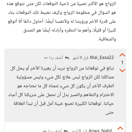
الزواج هو الأكثر نصيبًا من ناحية التوقعات لكن متى نتوقع هذه
هو السؤال في منظومة الزواج وكيف نضبط تلك التوقعات بناء
على قدرة الأخر ورؤيتنا له ولأنفسنا أيضًا. أحاول دائمًا ألا أتوقع
كثيرًا أو قليلًا، وأهم ما انتظره وأبادله أيضًا هو الصدق
والشفافية.
Mai_Easa22
أضف ردا
قبل 8 أشهر
1
نبالغ في توقعاتنا من الزواج نريد أن يغيرنا الآخر أو يحل كل
مشاكلنا لكن الزواج ليس علاج لكل شيء وليس مسؤولية
الطرف الآخر أن يكون كل شيء نتمناه كل ما نحتاجه هو
الاحترام والتفاهم والصبر بدل أن نحمل على شريكنا كل أعباء
حياتنا. توقعاتنا الكبيرة تصنع خيبة أمل قبل أن تبدأ العلاقة
حتى
Arwa_Nabil
أضف ردا
قبل 8 أشهر