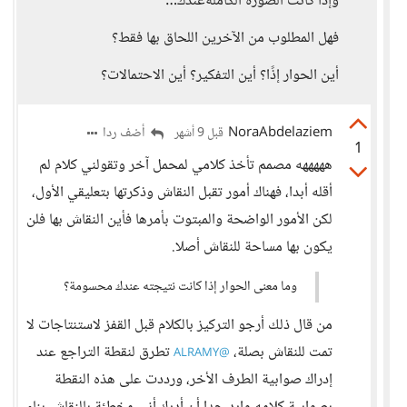
وإذا كانت الصورة الكاملةعندك…
فهل المطلوب من الآخرين اللحاق بها فقط؟
أين الحوار إذًا؟ أين التفكير؟ أين الاحتمالات؟
NoraAbdelaziem
أضف ردا
قبل 9 أشهر
1
هههههه مصمم تأخذ كلامي لمحمل آخر وتقولني كلام لم
أقله أبدا، فهناك أمور تقبل النقاش وذكرتها بتعليقي الأول،
لكن الأمور الواضحة والمبتوت بأمرها فأين النقاش بها فلن
يكون بها مساحة للنقاش أصلا.
وما معنى الحوار إذا كانت نتيجته عندك محسومة؟
من قال ذلك أرجو التركيز بالكلام قبل القفز لاستنتاجات لا
تمت للنقاش بصلة،
تطرق لنقطة التراجع عند
@ALRAMY
إدراك صوابية الطرف الأخر، ورددت على هذه النقطة