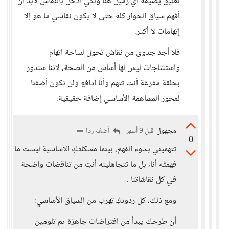
تعليق يضيفه أي زميل هنا ولكي أدخل بالنقاش لابد أن
أفهم سياق الحوار كله حتى لا يكون نقاشي ما هو إلا
إتهامات لا أكثر.
فلا أجد جدوى من نقاش تحول لساحة اتهام
واستنتاجات ليس لها أساس من الصحة، لاننا سندور
بحلقة مفرغة أنت تتهم وأنا أدافع ولن نكون أضفنا
لمحور المساهمة الأساسي إضافة حقيقية.
مجهول
أضف ردا
قبل 9 أشهر
0
تتهميني بسوء الفهم، بينما مشكلتكِ الأساسية ليست ما
فهمتُه أنا، بل ما تتجاهلينه أنتِ من تناقضات واضحة
في كل نقاشاتنا .
ومع ذلك، كل ردودكِ تهرب من السياق الأساسي:
أن طرحك يبدأ من افتراضات جاهزة ثم تلومين