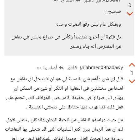
ALRAMY
أضف ردا
قبل 9 أشهر
0
صحيح ،،
وبشكل عام ليس رفع الصوت وحده
بل فكرة أن أخرج منتصراً وكأنى فى صراع وليس فى نقاش
من المفترض أنه بناء ومثمر
ahmed09badawy
أضف ردا
قبل 9 أشهر
1
قبل اى شئ وأهم شئ بالنسبة لي هو ان لا ندخل اى نقاش مع
اشخاص مختلفين في العقلية او الفكر او شئ من الممكن ان
يؤدى الى صراع، في حقيقة الامر حتى المواقف التى تحتم على
فعل ذلك قد اتهرب منها حفاظا على صحتى النفسية .
من حيث دراسةو النقاش من ناحية الزمان والمكان ، دعنى اقول
لك ان هذا الزمان يبرز اكثر السلبيات التى قد تتحلى بها النقاشات
، بداية من الصوت العالي ومبدا النقاش للمخالفة ليس من اجل