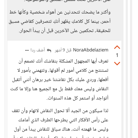
وأكثر ما يضحك تتحدثين عن أهواء شخصية وكأنها خط
أحمر، بينما كل كلامكِ يظهر أنكِ تتصرفين كقاضي مسبق
للحقيقة، تحكمين على الآخرين قبل أن يبدأ الحوار.
NoraAbdelaziem
أضف ردا
قبل 9 أشهر
1
تعرف أيها المجهول المشكلة بنقاشك أنك تصمم أن
تستنتج من كلامي أمور لم أقولها، وتتهمني بأمور لا
أفعلها، وردي عليك بكل نقاشتنا خير برهان أنني أتقبل
النقاش وليس معك فقط بل مع الجميع هنا وإلا ما كنت
أتواجد أو استمر كل هذه السنوات.
لذا سيكون من الجيد ألا تحول النقاش لاتهام وأن تقف
على رأس الأفكار التي يطرحها الطرف الذي أمامك
وليس ما فهمته أنت، هناك سياق للنقاش يبدأ من أول