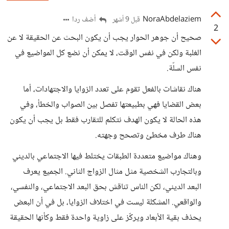
NoraAbdelaziem
أضف ردا
قبل 9 أشهر
2
صحيح أن جوهر الحوار يجب أن يكون البحث عن الحقيقة لا عن
الغلبة ولكن في نفس الوقت، لا يمكن أن نضع كل المواضيع في
نفس السلّة.
هناك نقاشات بالفعل تقوم على تعدد الزوايا والاجتهادات، أما
بعض القضايا فهي بطبيعتها تفصل بين الصواب والخطأ، وفي
هذه الحالة لا يكون الهدف نتكلم للتقارب فقط بل يجب أن يكون
هناك طرف مخطئ وتصحح وجهته.
وهناك مواضيع متعددة الطبقات يختلط فيها الاجتماعي بالديني
وبالتجارب الشخصية مثل مثال الزواج الثاني. الجميع يعرف
البعد الديني، لكن الناس تناقش بحق البعد الاجتماعي، والنفسي،
والواقعي. المشكلة ليست في اختلاف الزوايا، بل في أن البعض
يحذف بقية الأبعاد ويركّز على زاوية واحدة فقط وكأنها الحقيقة