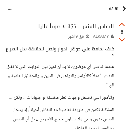
ثقافة
النقاش المثمر .. حُجّة لا صوتاً عاليا
8
ALRAMY
قبل 9 أشهر
كيف نحافظ على جوهر الحوار ونصل للحقيقة بدل الصراع
؟ ...
عندما نناقش أي موضوع، لا بد أن نميز بين الثوابت التي لا تقبل
النقاش "مثلاً كالأوامر والنواهى فى الدين ،، والحقائق العلمية ،،
الخ "
والأمور التي تحتمل وجهات نظر مختلفة واجتهادات ،، ولكن ...
المشكلة تكمن في طريقة تعاطينا مع النقاش أحياناً، إذ يدخل
البعض بدون وعي ولا يقبلون حجج الآخرين ،، بل أن البعض
يخالفون لمجرد الخلاف.