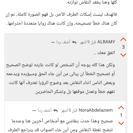
كلها وهنا يفقد النقاش توازنه.
فالهدف ليست إسكات الطرف الآخر، بل فهم الصورة كاملة، ثم إن
كان هناك خطأ تصحيحه، وإن كانت هناك زوايا متعددة احترامها.
ALRAMY
أضف ردا
قبل 9 أشهر
3
اتفق معك ..
ولكن هذا كله يوجه أن الشخص لو كانت غايته توضح الصحيح
أو تصحيح الخطأ لن يبالى من أين جاء الحق وسيؤيده ويدعمه
وبعض الناس اثناء النقاش بعد وضوح الرؤيا تعترف أنها كانت
تفهم خطأ وتعدل موقفها بل وتشكر الحاضرين
NoraAbdelaziem
أضف ردا
قبل 9 أشهر
1
صحيح وهذا حدث بنقاشي مع أشخاص آخرين هنا وعندما
تتضح نقطة النقاش ومن أين جاء الصواب قد يتراجع الطرف