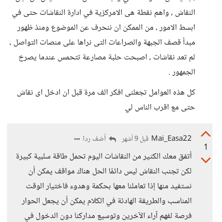
النقاش ، واهم نقطة هى الامركزية في ادارة النقاشات حتى في
ابسط الامور ، من الممكن ان ننحرف عن الموضوع ومنذ ظهور
مبدأ قصف الجبهة والصراعات التى نراها على منصات التواصل ،
لم تعد نقاشات ، اصبحت حلبة مصارعة تتحمس عندما يصرخ
الجمهور .
كل هذه العوامل تجعلنى افكر الف مرة قبل ان ادخل اى نقاش
حتى مع اقرب الناس لي
Mai_Easa22
أضف ردا
قبل 9 أشهر
1
أتفق معك الكثير من النقاشات اليوم تحمل طاقة سلبية كبيرة
لكن تجنب النقاش ليس دائمًا الحل هناك مواقف يمكن أن
نستفيد منها إذا تعاملنا معها بحكمة وهدوء فاختيار الوقت
المناسب والطريقة الهادئة في الكلام يمكن أن يجعل الحوار
فرصة لفهم آراء الآخرين وتوسيع مداركنا دون الدخول في