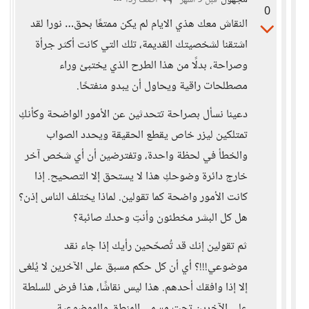
مجهول
أضف ردا
قبل 9 أشهر
0
النقاش معك هذي الايام لم يكن ممتعًا بحق… نورا لقد
اشتقنا لشخصيتك القديمة، تلك التي كانت أكثر جرأة
وصراحة، بدلًا من هذا الطرح الذي يختبئ وراء
مصطلحات راقية ويحاول أن يبدو منفتحًا.
دعينا نسأل بصراحة تتحدثين عن الأمور الواضحة وكأنكِ
تمتلكين ليزر خاص يقطع الحقيقة ويحدد الصواب
والخطأ في لحظة واحدة، وتفترضين أن أي شخص آخر
خارج دائرة وضوحكِ هذا لا يستحق إلا التصحيح. إذا
كانت الأمور واضحة كما تقولين. لماذا يختلف الناس إذن؟
هل كل البشر مخطئون وأنتِ وحدك صائبة؟
ثم تقولين إنك قد تُصحّحين رأيك إذا جاء نقد
موضوعي!!!؟ أي أن كل حكم مسبق على الآخرين لا يُلغى
إلا إذا وافقك أحدهم. هذا ليس نقاشًا، هذا فرض للسلطة
على الآخرين تحت مسمى المنطق والموضوعية.