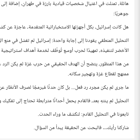
هائلة، تمثلت في اغتيال شخصيات قيادية بارزة في طهران، إضافة إلى ت
جوهريًا:
هل كانت إسرائيل، بكل أجهزتها الاستخباراتية المتقدمة، عاجزة عن كشف مخطط 7 أكتوب
التحليل المنطقي يقودنا إلى إجابة واحدة: إسرائيل لم تفشل في منع 
الأخضر لتنفيذه، تمهيدًا لحرب أوسع تُوظّف لخدمة أهداف استراتيجية ب
ممنهج لقطاع غزة وتهجير سكانه.
ما جرى لم يكن مجرد رد فعل... بل كان حدثًا مُبرمجًا لصرف الأنظار 
التحليل لم ينتهِ بعد، فالقادم يحمل أحداثًا مترابطة تحتاج إلى تفكيك 
تابعونا في التحليل القادم: لنكشف ما وراء الحدث.
شاركنا رأيك… فالبحث عن الحقيقة يبدأ من السؤال.