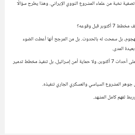
صفية نخبة من علماء المشروع النووي الإيراني. وهذا يطرح سؤالًا
ر قبل وقوعه؟
الهجوم، بل سمحت له بالحدوث. بل من المرجح أنها أعطت الضوء
عيدة المدى.
من هذا المنظور، يتضح أن الهدف الحقيقي من حرب غزة لم يكن الرد على أحداث 7 أكتوبر، ولا حماية أمن إسرائيل، بل تنفيذ مخطط تدمير
عن جوهر المشروع السياسي والعسكري الجاري تنفيذه.
وربط لفهم كامل المشهد.