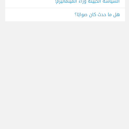
السياسة الخبيثة وراء المينماليزم!
هل ما حدث كان صوابًا؟