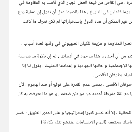
ة ، هي إنقاص من قيمة العمل الجبار الذي قامت به المقاومة في
يوما فاعلين في التاريخ ، هذا بالضبط مثل أن نقول إن عملية ردع
ن غير الممكن أن هذه الدول بإستخباراتها لم تكن تعرف ما كانت
را للمقاومة و هزيمة للكيان الصهيوني في وقتها لعدة أسباب :
كثر من أي أحد ، و هذا موجود في أدبياتها ، ثم إن نظرة موضوعية
الإجتماعية و حالتها الجهادية و إعدادها الحثيث ، يقول لنا إنا
لقيام بطوفان الأقصى.
طوفان الأقصى : بمعنى عدم القدرة على توقع أو صد الهجوم : لأن
جيا مع ثقة مفرطة أعمته عن مواطن ضعفه ، و هو ما اعترفت به كل
اللحظية ، إلا أنه خسر كثيرا إستراتيجيا و على المدى الطويل : خسر
اسك مجتمعه (اليوم الانقسامات عندهم تنذر بكارثة)