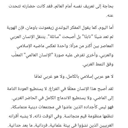
بحاجة إلى تعريف نفسه أمام العالم، فقد كانت حضارته تتحدث
عنه.
أما اليوم، كما يقول المفكر البولندي زيغمونت باومان، فإن الهوية
لم تعد شيئًا "ثابتًا" بل أصبحت "سائلة". يتنقل الإنسان العربي
المعاصر بين أكثر من مرآة: واحدة تعكس ماضيه الإسلامي
والعربي، وأخرى تفرض عليه صورة "الإنسان العالمي" المعلّب
وفق النمط الغربي.
لا هو عربي إسلامي بالكامل، ولا هو غربي تمامًا
لقد أصبح هذا الإنسان معلقًا في الفراغ. لا يستطيع العودة التامة
إلى الماضي، ولا يستطيع الاندماج الكامل في الحاضر الغربي.
فهو ليس كأجداده الذين عاشوا في مجتمعات دينية متماسكة،
تنظمها منظومة قيم متجانسة. وفي الوقت ذاته، لا يشبه أقرانه
الغربيين الذين نشؤوا في بيئة علمانية، فردانية، ما بعد حداثية.