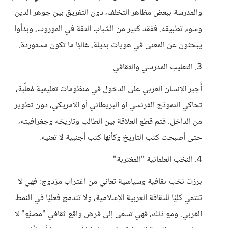
والمدرسة ببعض مظاهر التخلف، دون التفريق بين جوهر الدين
وسوء تطبيقه. ففقد كثير من الشباب الثقة في الموروث، وبدأوا
يبحثون عن المعنى في هويات بديلة، غالبًا ما تكون مستوردة.
3. التعليب المدرسي والثقافي
أُجبر الإنسان العربي على الدخول في منظومات تعليمية مُعلّبة،
تحاكي النموذج الفرنسي أو البريطاني أو الأمريكي، دون تطوير
من الداخل. فتم قطع العلاقة بين الطالب وتاريخه وجغرافيته،
حتى أصبحت كتب التاريخ وكأنها كتب أجنبية لا تعنيه.
4. النخب العلمانية "المغتربة"
برزت نخب ثقافية وسياسية تعاني من اغتراب مزدوج: فهي لا
تنتمي كليًا للثقافة العربية الإسلامية، ولا تندمج فعليًا في النمط
الغربي. ومع ذلك، فهي تسعى إلى فرض واقع ثقافي "مصنّع" لا