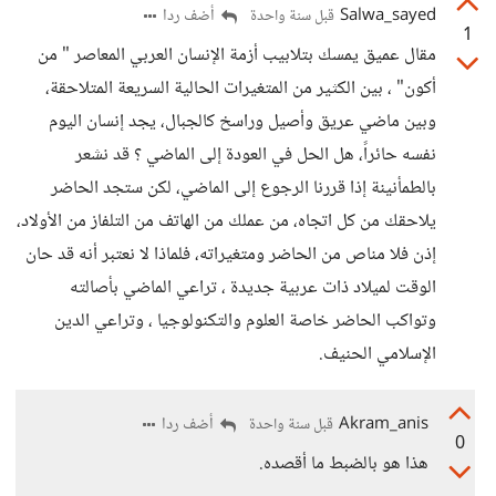
Salwa_sayed
أضف ردا
قبل سنة واحدة
1
مقال عميق يمسك بتلابيب أزمة الإنسان العربي المعاصر " من
أكون" ، بين الكثير من المتغيرات الحالية السريعة المتلاحقة،
وبين ماضي عريق وأصيل وراسخ كالجبال، يجد إنسان اليوم
نفسه حائراً، هل الحل في العودة إلى الماضي ؟ قد نشعر
بالطمأنينة إذا قررنا الرجوع إلى الماضي، لكن ستجد الحاضر
يلاحقك من كل اتجاه، من عملك من الهاتف من التلفاز من الأولاد،
إذن فلا مناص من الحاضر ومتغيراته، فلماذا لا نعتبر أنه قد حان
الوقت لميلاد ذات عربية جديدة ، تراعي الماضي بأصالته
وتواكب الحاضر خاصة العلوم والتكنولوجيا ، وتراعي الدين
الإسلامي الحنيف.
Akram_anis
أضف ردا
قبل سنة واحدة
0
هذا هو بالضبط ما أقصده.