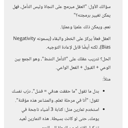
سؤالك الأول: "العقل مبرمج على النجاة وليس التأمل، فهل
يمكن تغيير برمجته؟"
نعم، ويمكن ذلك علميًا وعمليًا.
العقل فعلاً يركز على الخطر والبقاء (يسمونه Negativity
Bias)، لكنه أيضًا قابل لإعادة التوجيه.
الحل؟ تدريب عقلك على "التأمل النشط"، وهو الجمع بين
الوعي + القبول + الفعل الواعي.
مثلاً:
بدل ما تقول "ما حققت هدفي = فشل"، درّب نفسك
تقول: "أنا في مرحلة تعلم، والمشاعر هذه مؤقتة".
استخدم تمارين مثل: كتابة 3 أشياء ناجحة في
يومك، حتى لو كانت بسيطة. هذه التمارين تُعيد