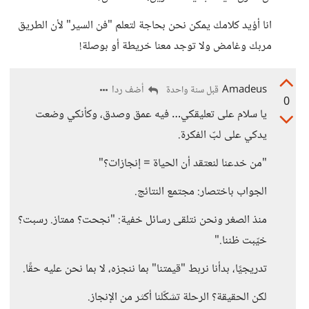
انا أؤيد كلامك يمكن نحن بحاجة لتعلم "فن السير" لأن الطريق
مربك وغامض ولا توجد معنا خريطة أو بوصلة!
Amadeus
أضف ردا
قبل سنة واحدة
0
يا سلام على تعليقكي… فيه عمق وصدق، وكأنكي وضعت
يدكي على لبّ الفكرة.
"من خدعنا لنعتقد أن الحياة = إنجازات؟"
الجواب باختصار: مجتمع النتائج.
منذ الصغر ونحن نتلقى رسائل خفية: "نجحت؟ ممتاز. رسبت؟
خيّبت ظننا."
تدريجيًا، بدأنا نربط "قيمتنا" بما ننجزه، لا بما نحن عليه حقًا.
لكن الحقيقة؟ الرحلة تشكّلنا أكثر من الإنجاز.