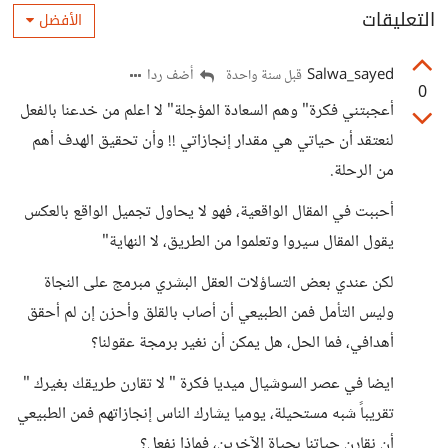
التعليقات
الأفضل
Salwa_sayed
أضف ردا
قبل سنة واحدة
0
أعجبتني فكرة" وهم السعادة المؤجلة" لا اعلم من خدعنا بالفعل
لنعتقد أن حياتي هي مقدار إنجازاتي !! وأن تحقيق الهدف أهم
من الرحلة.
أحببت في المقال الواقعية، فهو لا يحاول تجميل الواقع بالعكس
يقول المقال سيروا وتعلموا من الطريق، لا النهاية"
لكن عندي بعض التساؤلات العقل البشري مبرمج على النجاة
وليس التأمل فمن الطبيعي أن أصاب بالقلق وأحزن إن لم أحقق
أهدافي، فما الحل، هل يمكن أن نغير برمجة عقولنا؟
ايضا في عصر السوشيال ميديا فكرة " لا تقارن طريقك بغيرك "
تقريباً شبه مستحيلة، يوميا يشارك الناس إنجازاتهم فمن الطبيعي
أن نقارن حياتنا بحياة الآخرين، فماذا نفعل؟