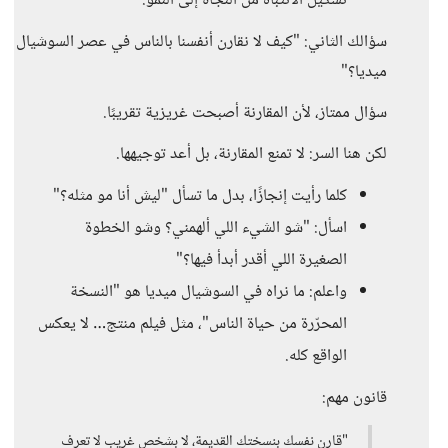
تشكيل الانتباه من النجاة إلى النمو.
سؤالك الثاني: "كيف لا نقارن أنفسنا بالناس في عصر السوشيال
ميديا؟"
سؤال ممتاز، لأن المقارنة أصبحت غريزية تقريبًا.
لكن هنا السر: لا تمنع المقارنة، بل أعد توجيهها.
كلما رأيت إنجازًا، بدل ما تسأل "ليش أنا مو مثله؟"
اسأل: "شو الشيء اللي ألهمني؟ وشو الخطوة
الصغيرة اللي أقدر أبدأ فيها؟"
واعلم: ما نراه في السوشيال ميديا هو "النسخة
المحرّرة من حياة الناس"، مثل فيلم منتج… لا يعكس
الواقع كله.
قانون مهم:
"قارن نفسك بنسختك القديمة، لا بشخص غريب لا تعرف