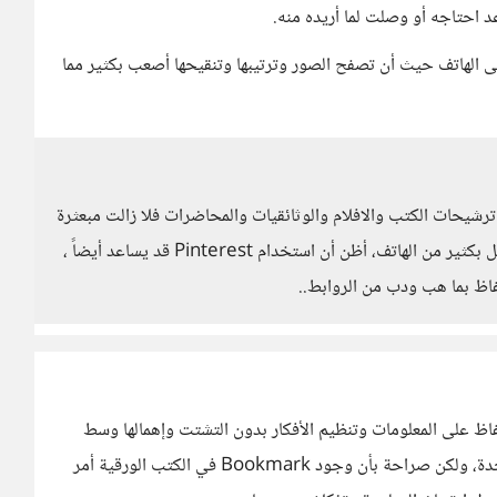
د احتاجه أو وصلت لما أريده منه.
لة الحقيقية عندي تكمن في ملف الscreenshots على الهاتف حيث أن تصفح الصور وترتيبها وتنقيحها أصعب بكثير مما
ا مشكلة المقالات باللجوء لتطبيق pocket ، أما ترشيحات الكتب والافلام والوثائقيات والمحاضرات فلا زالت مبعثرة
بعض الشئ ، بالنسبة للصور فإن تصنيفها على الحاسوب أسهل بكثير من الهاتف، أظن أن استخدام Pinterest قد يساعد أيضاً ،
اظ بما هب ودب من الروابط..
هلت علينا طريقة الحفاظ على المعلومات وتنظيم الأفكار بدون التشتت وإهمالها وسط
سيل هائل من المعلومات التي يستحيل منا توظيفها دفعة واحدة، ولكن صراحة بأن وجود Bookmark في الكتب الورقية أمر