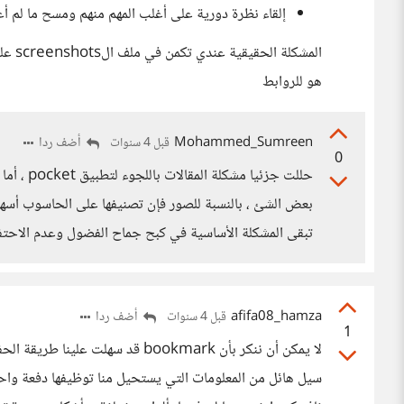
إلقاء نظرة دورية على أغلب المهم منهم ومسح ما لم أع
المشك
هو للروابط
Mohammed_Sumreen
أضف ردا
قبل 4 سنوات
0
حللت جزئي
تبقى المشكلة الأساسية في كبح جماح الفضول وعدم الاحتف
afifa08_hamza
أضف ردا
قبل 4 سنوات
1
لا يمكن أن ننكر بأن bookmark قد س