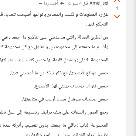
Amel_sei
أضف ردا
قبل 4 سنوات
1
غزارة المعلومات والكتب والمصادر بأنواعها أصبحت تحديا، قد 
التحكم فيها.
من الطرق الفعالة والتي ساعدتني على تنظيم ما أجمعه، هي 
وأقسم ما جمعته إلى مجموعتين، وأتعامل مع كل مجموعة كالت
المجموعة الأولى: وتشمل قائمة بها خمس كتب أرغب بقرائتها.
خمس مواقع لأتصحها، مع ذكر نبذة عن ما أعجبني فيها.
خمس قنوات يوتيوب تهمني لهذا الأسبوع.
خمس صفحات سوشال ميديا أرغب في متابعتها.
وضع الصور والملفات على ملف درايف وتقسيمه إلى عمل تعلم
المجموعة الثانية: باقي ما جمعته بدون تقسيم، وأتركه لمدة
تطبيق تريلو للقوائم يسهل علي الفرز والتنظيم.