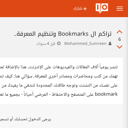
شارك
تراكم ال Bookmarks وتنظيم المعرفة..
6
Mohammed_Sumreen
قبل 4 سنوات
تنشر يومياً آلاف المقالات والفيديوهات على الإنترنت، هذا بالإضافة ل
تهمك من كتب ومحاضرات ومصادر أخرى للمعرفة، سؤالي هنا: كيف تنظم
على نفسك من التشتت وتوجه طاقتك المحدودة لتنتقي ما يفيدك من بح
bookmark على المتصفح والاحتفاظ - المرضي أحياناً - بجميع ما تعتقد أنه يهمك مما يزيد في تراكم الروابط لديك ويخلط الهام بغيره ؟
يرجى الدخول لحسابك أو تسجي