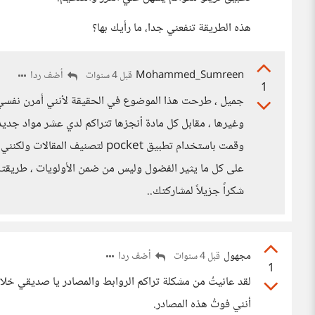
هذه الطريقة تنفعني جدا، ما رأيك بها؟
Mohammed_Sumreen
أضف ردا
قبل 4 سنوات
1
جميل ، طرحت هذا الموضوع في الحقيقة لأنني أمرن نفسي 
وغيرها ، مقابل كل مادة أنجزها تتراكم لدي عشر مواد جديدة
وقمت باستخدام تطبيق pocket لتصن
على كل ما يثير الفضول وليس من ضمن الأولويات ، طريقتك 
شكراً جزيلاً لمشاركتك..
مجهول
أضف ردا
قبل 4 سنوات
1
لقد عانيتُ من مشكلة تراكم الروابط والمصادر يا صديقي خلال
أنني فوتُ هذه المصادر.