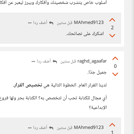
أسلوب خاص يتشرب شخصيتك وأفكارك ويبرز ليعبر عن أفكارك
MAhmed9123
أضف ردا
قبل سنتين
2
اشكرك على نصائحك.
raghd_agaafar
أضف ردا
قبل سنتين
0
جميل جدًا.
لدينا القرار العام. الخطوة التالية هي
تخصيص القرار.
أي مجال للكتابة تحب أن تتخصص به؟ الكتابة بحر ولها فروع ك
الإبداعية؟
MAhmed9123
أضف ردا
قبل سنتين
1