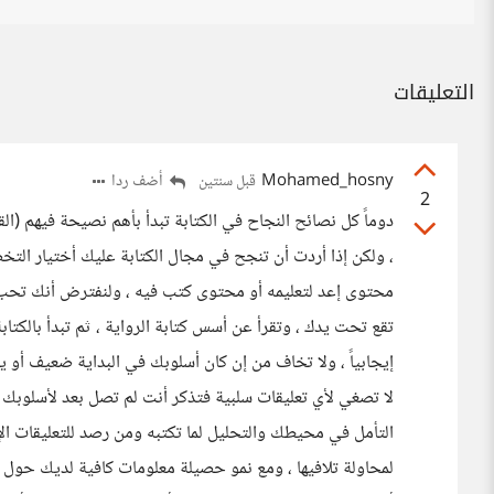
التعليقات
Mohamed_hosny
أضف ردا
قبل سنتين
2
دوماً كل نصائح النجاح في الكتابة تبدأ بأهم نصيحة فيهم 
، ولكن إذا أردت أن تنجح في مجال الكتابة عليك أختيار الت
محتوى إعد لتعليمه أو محتوى كتب فيه ، ولنفترض أنك تحب الك
تقع تحت يدك ، وتقرأ عن أسس كتابة الرواية ، ثم تبدأ بالك
إيجابياً ، ولا تخاف من إن كان أسلوبك في البداية ضعيف أو يت
لا تصغي لأي تعليقات سلبية فتذكر أنت لم تصل بعد لأسلوبك ال
التأمل في محيطك والتحليل لما تكتبه ومن رصد للتعليقات الإ
لمحاولة تلافيها ، ومع نمو حصيلة معلومات كافية لديك حول 