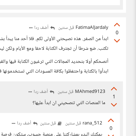
FatimaAlJardaly
أضف ردا
قبل سنتين
0
ابدأ من الصفر. هذه نصيحتي الأولى لكم. فلا أحد منا يبدأ ب
تكتب. ضع شرطا أن تجترف الكتابة لاحقا ومع الأيام ولكن ليس
أنصحكم أولا بتحديد المجالات التي ترغبون الكتابة فيها والقراء
ابدأوا بالكتابة واحتفظوا بكافة المسودات التي تستخدمونها ف
MAhmed9123
أضف ردا
قبل سنتين
1
ما المنصات التي تنصحيني ان ابدأ عليها؟
rana_512
أضف ردا
قبل سنتين
قبل سنتين
0
يمكنك البدء بمشاركتنا على منصة حسوب، ستكون فرصة جيد