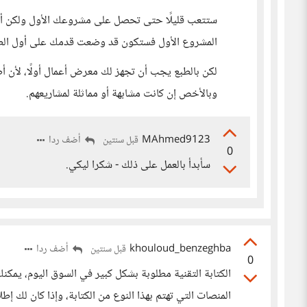
ستتعب قليلًا حتى تحصل على مشروعك الأول ولكن أرج
المشروع الأول فستكون قد وضعت قدمك على أول الطري
لكن بالطبع يجب أن تجهز لك معرض أعمال أولًا، لأن أص
وبالأخص إن كانت مشابهة أو مماثلة لمشاريعهم.
MAhmed9123
أضف ردا
قبل سنتين
0
سأبدأ بالعمل على ذلك - شكرا ليكي.
khouloud_benzeghba
أضف ردا
قبل سنتين
0
الكتابة التقنية مطلوبة بشكل كبير في السوق اليوم، يمك
المنصات التي تهتم بهذا النوع من الكتابة، وإذا كان ل