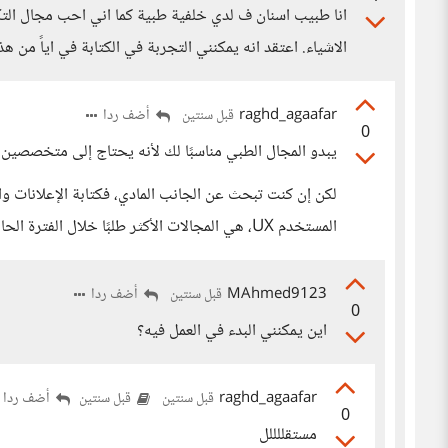
انا طبيب اسنان ف لدي خلفية طبية كما اني احب مجال التك
الاشياء. اعتقد انه يمكنني التجربة في الكتابة في اياً من هذ
raghd_agaafar
أضف ردا
قبل سنتين
0
يبدو المجال الطبي مناسبًا لك لأنه يحتاج إلى متخصصين من
لكن إن كنت تبحث عن الجانب المادي، فكتابة الإعلانات وا
المستخدم UX، هي المجالات الأكثر طلبًا خلال الفترة الحالية.
MAhmed9123
أضف ردا
قبل سنتين
0
اين يمكنني البدء في العمل فيه؟
raghd_agaafar
أضف ردا
قبل سنتين
قبل سنتين
0
مستقللللل