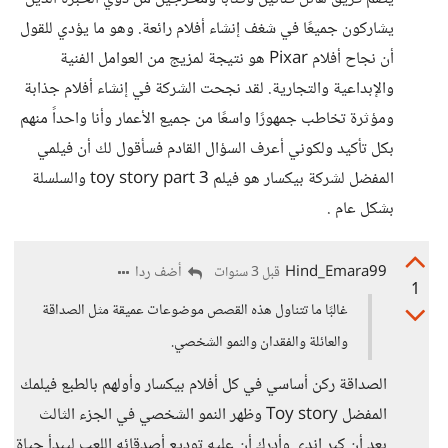
يشاركون جميعًا في شغف إنشاء أفلام رائعة. وهو ما يؤدي للقول
أن نجاح أفلام Pixar هو نتيجة لمزيج من العوامل الفنية
والإبداعية والتجارية. لقد نجحت الشركة في إنشاء أفلام جذابة
ومؤثرة تخاطب جمهورًا واسعًا من جميع الأعمار وأنا واحداً منهم
بكل تأكيد ولكوني أعرف السؤال القادم فسأقول لك أن فيلمي
المفضل لشركة بيكسار هو فيلم toy story part 3 والسلسلة
بشكل عام .
Hind_Emara99
أضف ردا
قبل 3 سنوات
1
غالبًا ما تتناول هذه القصص موضوعات عميقة مثل الصداقة
والعائلة والفقدان والنمو الشخصي.
الصداقة ركن أساسي في كل أفلام بيكسار وأولهم بالطبع فيلمك
المفضل Toy story وظهر النمو الشخصي في الجزء الثالث
بعد أن كبر اندي وأدرك أن عليه توديع أصدقائه اللعب ليبدأ حياة