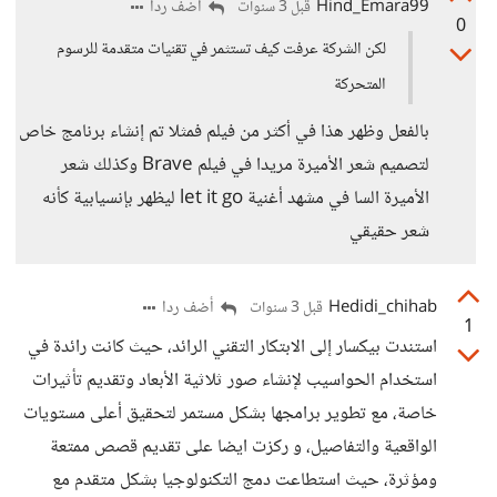
Hind_Emara99
أضف ردا
قبل 3 سنوات
0
لكن الشركة عرفت كيف تستثمر في تقنيات متقدمة للرسوم
المتحركة
بالفعل وظهر هذا في أكثر من فيلم فمثلا تم إنشاء برنامج خاص
لتصميم شعر الأميرة مريدا في فيلم Brave وكذلك شعر
الأميرة السا في مشهد أغنية let it go ليظهر بإنسيابية كأنه
شعر حقيقي
Hedidi_chihab
أضف ردا
قبل 3 سنوات
1
استندت بيكسار إلى الابتكار التقني الرائد، حيث كانت رائدة في
استخدام الحواسيب لإنشاء صور ثلاثية الأبعاد وتقديم تأثيرات
خاصة، مع تطوير برامجها بشكل مستمر لتحقيق أعلى مستويات
الواقعية والتفاصيل، و ركزت ايضا على تقديم قصص ممتعة
ومؤثرة، حيث استطاعت دمج التكنولوجيا بشكل متقدم مع