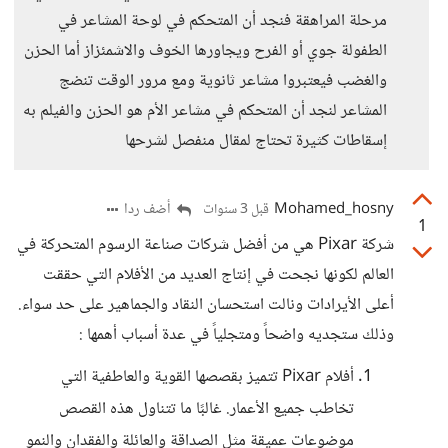
مرحلة المراهقة فنجد أن المتحكم في لوحة المشاعر في
الطفولة جوي أو الفرح ويجاورها الخوف والاشمئزاز أما الحزن
والغضب فيعتبروا مشاعر ثانوية ومع مرور الوقت تنضج
المشاعر لنجد أن المتحكم في مشاعر الأم هو الحزن والفيلم به
إسقاطات كثيرة تحتاج لمقال منفصل لشرحها
Mohamed_hosny
أضف ردا
قبل 3 سنوات
1
شركة Pixar هي من أفضل شركات صناعة الرسوم المتحركة في
العالم لكونها نجحت في إنتاج العديد من الأفلام التي حققت
أعلى الأيرادات ونالت استحسان النقاد والجماهير على حد سواء.
وذلك ستجديه واضحاً ومتجلياً في عدة أسباب أهمها :
أفلام Pixar تتميز بقصصها القوية والعاطفية التي
تخاطب جميع الأعمار. غالبًا ما تتناول هذه القصص
موضوعات عميقة مثل الصداقة والعائلة والفقدان والنمو