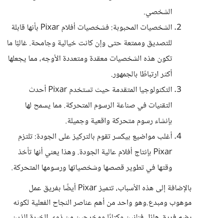
الشخصي.
الشخصيات المحبوبة: فشخصيات أفلام Pixar بأنها قابلة
للتصديق وممتعة حتى وإن كانت خيالية وجامحة. غالبًا ما
تكون هذه الشخصيات معقدة ومتعددة الأوجه، مما يجعلها
أكثر ارتباطًا بالجمهور.
التكنولوجيا المتقدمة حيث تستخدم Pixar أحدث
التقنيات في صناعة الرسوم المتحركة. مما يسمح لها
بإنشاء رسوم متحركة واقعية وجميلة.
أغلب مواضيع بيكسر تقوم بالتركيز على الجودة: تلتزم
Pixar بإنتاج أفلام عالية الجودة. وهذا يعني أنها تأخذ
وقتها في تطوير قصصها وشخصياتها ورسومها المتحركة.
بالإضافة إلى هذه الأسباب، تتميز Pixar أيضًا بفريق عمل
موهوب ومبدع.وهو واحد من أهم عناصر النجاح الفعلية لكونه
يضم فريق هائل فنانين وكتابًا ومخرجين من ذوي الخبرة الذين