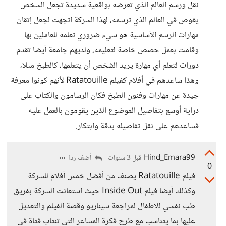
نقل ورسم العالم الذي تعرضه بواقعية شديدة تجعل الشخص
يغوص في العالم الذي ترسمه، لهذا الشركة اتجهت لجعل إتقان
مهارات الرسم الأساسية هو شيء ضروري تعلمه للعاملين بها
وقامت بعمل حصص خاصة لتعليمه، ولديهم جامعة أيضا تقدم
دورات لتعلم أي مهارة يريد الشخص أن يتعلمها، كالطبخ مثلا،
وهذا ساعدهم في أفلام كفيلم Ratatouille لأنهم كونوا معرفة
جيدة عن مهارات وفنون الطبخ فكان الرسامون والكتاب على
دراية أوسع بتفاصيل الموضوع الذين يقومون بالعمل عليه
فساعدهم على نقل تفاصيله بدقة وابتكار.
Hind_Emara99
أضف ردا
قبل 3 سنوات
0
فيلم Ratatouille يصنف من أفضل خمس أفلام للشركة
وكذلك أيضا فيلم Inside Out حيث استعانت الشركة بفريق
طب نفسي للاطفال لمراجعة سيناريو وقصة الفيلم والتعديل
عليها بما يتناسب مع طرح فكرة المشاعر التي تنتاب فتاة في