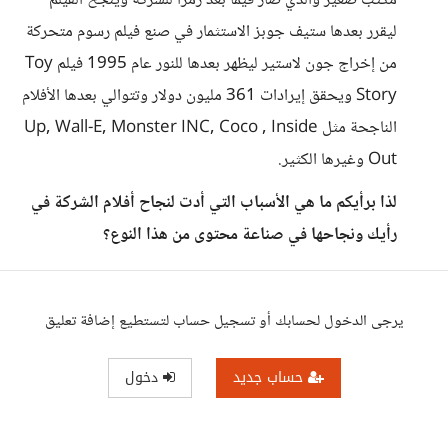
مكتب صغير والذي صار فيما بعد رمزا للشركة وينجح الفيلم
ليقرر بعدها ستيف جوبز الاستثمار في صنع فيلم رسوم متحركة
من إخراج جون لاستير ليظهر بعدها للنور عام 1995 فيلم Toy
Story ويحقق إيرادات 361 مليون دولار وتتوالي بعدها الأفلام
الناجحة مثل Up, Wall-E, Monster INC, Coco , Inside
Out وغيرها الكثير.
لذا برأيكم ما هي الأسباب التي أدت لنجاح أفلام الشركة في
رأيك ونجاحها في صناعة محتوى من هذا النوع؟
يرجى الدخول لحسابك أو تسجيل حساب لتستطيع إضافة تعليق
حساب جديد
دخول