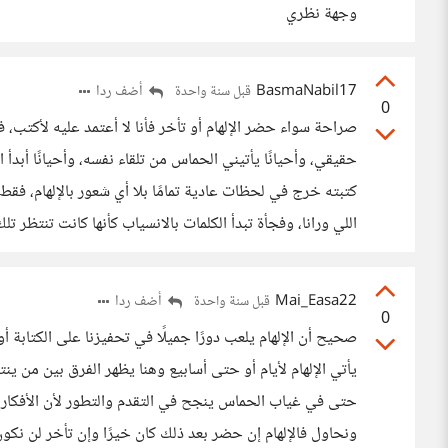
وجهة نظري
BasmaNabil17
أضف ردا
قبل سنة واحدة
0
صراحة سواء حضر الإلهام أو تأخر فأنا لا أعتمد عليه لأكتب، 
حقيقي، وأحيانًا يأتيني الحماس من تلقاء نفسه، وأحيانًا أبدأ 
كتبته خرج في لحظات عادية تمامًا بلا أي شعور بالإلهام، فق
اللي ورانا، وفجأة تبدأ الكلمات بالانسياب كأنها كانت تنتظر تلك
Mai_Easa22
أضف ردا
قبل سنة واحدة
0
صحيح أن الإلهام يلعب دورًا جميلًا في تحفيزنا على الكتابة أو ال
يأتي الإلهام لأيام أو حتى أسابيع وهنا يظهر الفرق بين من 
حتى في غياب الحماس ينجح في التقدم والتطور لأن الأفكار كثي
ونحاول فالإلهام إن حضر بعد ذلك كان خيرًا وإن تأخر لن نكون