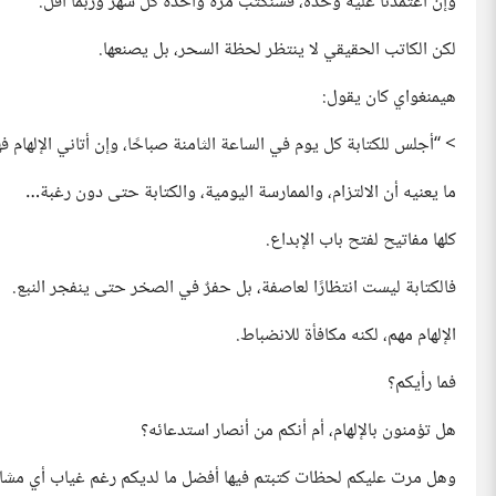
وإن اعتمدنا عليه وحده، فسنكتب مرة واحدة كل شهر وربما أقل.
لكن الكاتب الحقيقي لا ينتظر لحظة السحر، بل يصنعها.
هيمنغواي كان يقول:
> “أجلس للكتابة كل يوم في الساعة الثامنة صباحًا، وإن أتاني الإلهام 
ما يعنيه أن الالتزام، والممارسة اليومية، والكتابة حتى دون رغبة…
كلها مفاتيح لفتح باب الإبداع.
فالكتابة ليست انتظارًا لعاصفة، بل حفرٌ في الصخر حتى ينفجر النبع.
الإلهام مهم، لكنه مكافأة للانضباط.
فما رأيكم؟
هل تؤمنون بالإلهام، أم أنكم من أنصار استدعائه؟
وهل مرت عليكم لحظات كتبتم فيها أفضل ما لديكم رغم غياب أي مشاعر