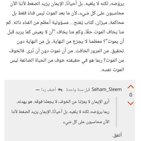
يروّضه، لكنه لا يلغيه. بل أحيانًا، الإيمان يزيد الضغط لأننا الآن
محاسبون على كل شيء، لأن ما بعد الموت ليس فناءً فقط بل
محاكمة، ميزان، كتاب يُفتح... مسؤولية أعظم من الفناء ذاته. كم
منا يخاف الموت حقًا، وكم منا يخاف "أن لا يعيش كما يريد قبل
أن يموت"؟ معظمنا لا يجزع من النهاية، بل من النهاية دون
تحقيق. من المرور الخافت. من أن نموت دون أن نُرى. فالخوف
من الموت؟ ربما هو في حقيقته خوف من الحياة الضائعة ليس
الموت نفسه.
Seham_Sleem
أضف ردا
قبل سنة واحدة
0
أرى الإيمان لا يعزلنا عن الخوف، لا يجعلنا فوقه. هو يهدئه،
ربما يروّضه، لكنه لا يلغيه. بل أحيانًا، الإيمان يزيد الضغط لأننا
الآن محاسبون على كل شيء
أتفق.