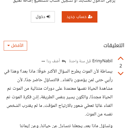
يرجى الدخول لحسابك أو تسجيل حساب لتستطيع إضافة تعليق
حساب جديد
دخول
التعليقات
الأفضل
ErinyNabil
أضف ردا
قبل سنة واحدة
2
ببساطة لأن الموت يطرح السؤال الأكثر خوفًا: ماذا بعد؟ وهذا في
رأيي حتى لمن يؤمنون بالفناء.. فالتساؤل حاضر جدًا، لأن
مشاهدة الحياة نفسها معتمدة على دورات متتالية من الموت ثم
الحياة مجددًا، والكون يسير بنفس الطريقة، إذن فكرة الموت ثم
الفناء غالبًا تعطي شعور بالارتياح المؤقت، ما لم يقترب الشخص
نفسه من الموت.
وتساؤل ماذا بعد، يجعلنا نتساءل عن حياتنا، وعن إيماننا