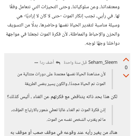
ومعتقداتنا، وعن سلوكياتنا، وحتى التحيزات التي نتعامل وفقًا
لها. في رأيي، تجنب إنكار الموت -حنى لا كان لا إراديًا- هي
وسيلة مناسبة لتقدير الحياة نفسها وحاضرها، بدلًا من التسويف
والحزن والإحباط والمماطلة، لأن فكرة الموت تجعلنا في مواجهة
دواخلنا وجهًا لوجه.
Seham_Sleem
أضف ردا
قبل سنة واحدة
0
لأن مشاهدة الحياة نفسها معتمدة على دورات متتالية من
الموت ثم الحياة مجددًا، والكون يسير بنفس الطريقة
لكن هذا بحد ذاته يتناقض مع فكرتهم عن الفناء ، أليس كذلك؟
إذن فكرة الموت ثم الفناء غالبًا تعطي شعور بالارتياح المؤقت،
ما لم يقترب الشخص نفسه من الموت.
هناك من يغير رأيه عند وقوعه في موقف صعب أو موقف به