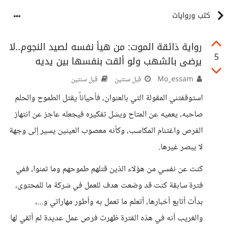
كتب وروايات
رواية ذائقة الموت: من هيأ نفسه لصيد النجوم..لا
5
يرضى بالشهب ولو ألقت بنفسها بين يديه
Mo_essam
قبل سنتين
قبل سنتين
استوقفتني المقولة التي بالعنوان، فأحياناً يقتل الطموح والحلم
صاحبه، يعميه عن المتاح ويشل تفكيره فيجعله عاجز عن انتهاز
الفرص واغتنام المكاسب، وكأنه معصوب العينين يسير إلى وجهة
لا يبصر غيرها.
كنت عن نفسي من هؤلاء الذين قتلهم طموحهم وما تمنوا، ففي
فترة سابقة كنت قد وضعت هدف للعمل في شركة ما للمحتوى،
بدأت أتابع أخبارها، أتعلم ما تعمل به وأطور مهاراتي و...،
والغريب أنه في هذه الفترة ظهرت فرص عمل عديدة لم ألقي لها