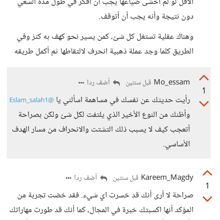
الأقل لو لم أخشى ضياعها يجب أن أفكر في طول مدة السعي
دون نتيجة وأنه يجب أن أتوقف.
وهناك عقلية تستغل كل شئ، كمن يسير نحو كهف به كنز وفي
الطريق كلما وجد عملة ذهبية انحرف لالتقاطها ثم أكمل طريقه
Mo_essam
أضف ردا
قبل سنتين
1
رأيت حديثك عن نفسك في مساهمة اسألني يا
@Eslam_salah1
وأظنك من النوع الأخير الذي يلتفت لكل شئ ولكن بصراحة
أتعجب كيف لا يسبب ذلك التشتت والانحراف من مسار الهدف
الأساسي.
Kareem_Magdy
أضف ردا
قبل سنتين
1
صراحة لا أرى أنك قد خسرت اي شيء. فقد خضت تجربة من
المؤكد أنها اكسبتك خبرة في المجال، كما أنك قد طورت مهاراتك