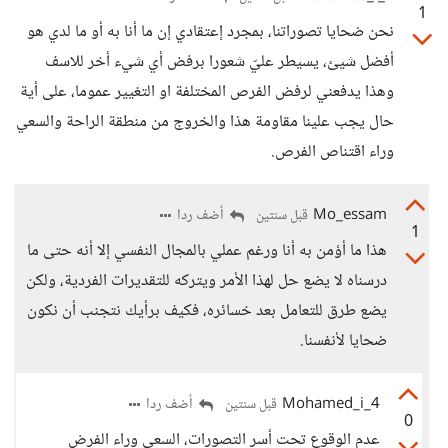
1
نحن ضحايا تصوراتنا، بمجرد إعتقادي إن ما أنا به أو ما لدي هو
أفضل شيئ، يسيطر عليّ شعورا برفض أي شيء أخر للاسف
وهذا يدفعني لرفض الفرص المختلفة او التغيير عموما، على أية
حال يجب علينا مقاومة هذا والخروج من منطقة الراحة والسعي
وراء اقتناص الفرص.
Mo_essam
أضف ردا
قبل سنتين
1
هذا ما أؤمن به أنا ورغم عملي بالمجال النفسي إلا أنه حتى ما
درسناه لا يضع حل لهذا الأمر ويتركه للتقديرات الفردية، ولكن
يضع طرق للتعامل بعد خسائره، فكيف برأيك نتجنب أن نكون
ضحايا لأنفسنا.
Mohamed_i_4
أضف ردا
قبل سنتين
0
عدم الوقوع تحت أسر التصورات، السعي وراء الفرض