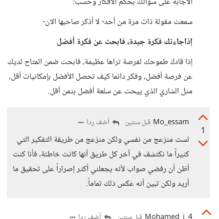
الاجابة على سؤالك بحكم الافكار وحسب:
سمعت مقولة ذات مرة من أحد- لا أذكر صاحبها الان-
إذاجاءتك فكرة جيدة، فابحث عن فكرة أفضل
إذا قادك طموحك لفرصة تراها عظيمة، فابحث ضمن المتاح لديك
عن فرصة أفضل، وفكر دائما كيف تحصل الأفضل بإمكانيات أقل،
مثل الشاري الذي ييحث عن سلعة أفضل بثمن أقل.
Mo_essam
أضف ردا
قبل سنتين
1
لست منزعج من نفسي ولكن منزعج من طريقة التفكير التي
كثيراً ما نكتشف في آخر كل طريق أنها كانت خاطئة، فأنا كنت
أظن أن رفضي صواب لأنه يجعلني أكثر إصراراً على تحقيق ما
أريد ولكن تبين أنه عكس ذلك تماماً.
Mohamed_i_4
أضف ردا
قبل سنتين