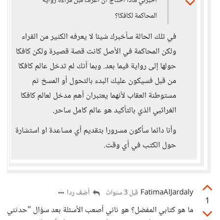
أخبرني ماذا أحتاج أن أعرف قبل قراءة رواية
المحاكمة لكافكا؟
في تلك الحالة سأخبرك شيئا لا يعرفه الكثير من القراء
ولكن المحاكمة في الأصل كانت قصة قصيرة ولكن كافكا
حولها إلى رواية فيما بعد. وبما أنك لم تدخل عالم كافكا
من قبل فسيكون عليك البدء بالتحول أو المسخ ثم
مستوطنة العقاب لأنهما يعتبران أهم مدخل لعالم كافكا
الغرائبي الذي بالتأكيد هو عالم كامل ساحر.
وأنا دائما سأكون مسرورا بتقديم أي مساعدة او استشارة
حول الكتب في أي وقت.
FatimaAlJardaly
أضف ردا
قبل 3 سنوات
1
ما هو كتابي المفضل؟ هو ثاني أصعب الأسئلة بعد سؤال "حدثني