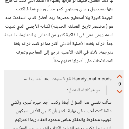
لها ذلك الفضل، فكيف لو قرأتها بلغتها؟!! أعتقد أنني كنت سأخرج
منها بمحصول رغوي ومعنوي كبير جداً. ورغم هذا فالكتب
الجيدة كثيرة ولا أستطيع حصرها. ربما أفضل كتاب استفدت منه
هو ( مختصر تاريخ الفسلفة الحديثة) لكتابه الأجنبي الذي نسيت
اسمه وبقي معي في الذاكرة كثير من المعاني و المعلومات القيمة
جداً. قرأته بلغته الأصلية أفادني أكثر مما لو كنت قراته بلغة
مترجمة. لأنك في اللغة الأصلية ترجع إلى المعاجم وتعرف
المصلطحات على أصولها فتفهم حقاً.
Hamdy_mahmouds
أضف ردا
قبل 3 سنوات
0
من هو كاتبك المفضل؟
سألت نفسي هذا السؤال أيضا وكنت أجد حيرة كبيرة ولكني
دائما كنت أجيب في نهاية الأمر بأن كاتبي الأدبي سيكون
نجيب محفوظ والمفكر عباس محمود العقاد ربما اخترتهم
لتقاربهم الفكري برغم القراءة للكتاب الغربيين من المفكرين