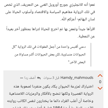
نعم! أنه الانجليزي جورج أورويل الغني عن التعريف، الذي لخص
في تلك الرواية مفاهيم السياسة والاقتصاد وأسلوب الحياة على
لسان البهائم- أعزكم اللَّه.
اقرأها جيداً وتمعن بها ثم اخرج للحياة لتراها بمنظور آخر بعيداً
عن النمطية.
دعني أقتبس واحدة من أجمل المقولات في تلك الرواية "كل
الحيوانات متساوية، لكن بعض الحيوانات أكثر مساواة من
البعض الآخر."
Hamdy_mahmouds
أضف ردا
قبل 3 سنوات
0
اختياراك لمزرعة الحيوان يكاد يكون متفردا لصعوبة هذه
الرواية الغصيرة ولكنها تنضج بالأفكار والرمزيات اللامتناهية
وخاصة أن أغلب القراء دائما ما يختارون لنفس الكاتب روايته