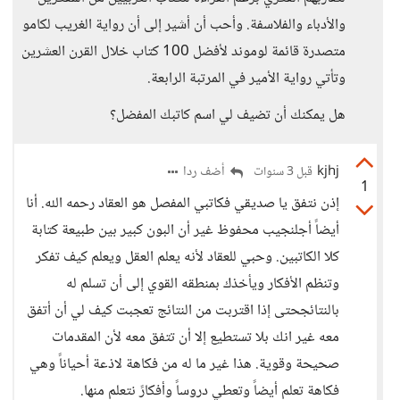
والأدباء والفلاسفة. وأحب أن أشير إلى أن رواية الغريب لكامو
متصدرة قائمة لوموند لأفضل 100 كتاب خلال القرن العشرين
وتأتي رواية الأمير في المرتبة الرابعة.
هل يمكنك أن تضيف لي اسم كاتبك المفضل؟
kjhj
أضف ردا
قبل 3 سنوات
1
إذن نتفق يا صديقي فكاتبي المفصل هو العقاد رحمه الله. أنا
أيضاً أجلنجيب محفوظ غير أن البون كبير بين طبيعة كتابة
كلا الكاتبين. وحبي للعقاد لأنه يعلم العقل ويعلم كيف تفكر
وتنظم الأفكار ويأخذك بمنطقه القوي إلى أن تسلم له
بالنتائجحتى إذا اقتربت من النتائج تعجبت كيف لي أن أتفق
معه غير انك بلا تستطيع إلا أن تتفق معه لأن المقدمات
صحيحة وقوية. هذا غير ما له من فكاهة لاذعة أحياناً وهي
فكاهة تعلم أيضاً وتعطي دروساً وأفكارً نتعلم منها.