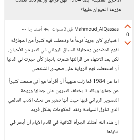
الآخرى العظيمة أيضا 1984 فهل قرأتها ورغم ذلك فضلت
مزرعة الحيوان عليها؟
Mahmoud_AlQassas
أضف ردا
قبل 3 سنوات
0
اختياري كان جريئاً نوعاً ما وتحملت فيه كثيراً من المجازفة
لفهم المضمون ومجاراة السياق الروائي في كثير من الأحيان.
لكن بعد الانتهاء من قرائتها شعرت بانجاز كأن حيزت لي الدنيا
أن استعطت فهم الرواية على صعيدي الشخصي.
اما عن 1984 فما زلت متهيباً أن أقرأها مع أني سمعت كثيراً
عن جمالها ويكاد لا يختلف كثيرون على جمالها وروعة
التصوير الروائي فيها حيث أنها تعتبر من تحف الأدب العالمي
الذي تناول السياسة ونقد الحكومات بشكل فريد.
إن شاء الله أمتلك الجرأة الكافية في قادم الأيام أن أبحر في
ثناياها