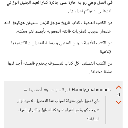
في الضل وهي رواية حازة على جائزة كتارا لعبد الجليل الوزاني
التوهاني ادعوكم لقراءتها .
من الكتب العلمية ، كتاب تاريخ موجز للزمن لستيفن هوكينغ، لانه
اختصار عجيب لنظريات فائقة الصعوبة بأبسط لغو ممكنة.
من الكتب الأدبية ديوان المتنبي و رسالة الغفران و الكوميديا
الإلاهية
من الكتب الفسلفية كل كتاب لفيلسوف يحترم فلسلفة أجد فيها
عشقا مختلفا .
Hamdy_mahmouds
أضف ردا
قبل 3 سنوات
0
لذي فضول قوي لمعرفة اسباب هذا التفضيل ، لاسيما وان
شريحة كبيرة من القراء تعبره كذلك، فهل يمكن ان اعرف
اسبابك؟