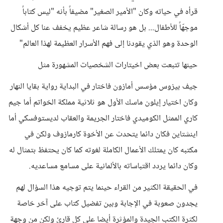
قرأه في حياته وكان "الأمير الصغير" مضيفاً بأنه "ليس كتاباً
موجهّاً للأطفال... بل هو رسالة شاعر عظيم يخفف عنا كل أشكال
الوحدة وهو الذي يقودنا إلى فهم الأسرار العظيمة لهذا العالم"
حينها تتبعت بعض اخيتارات الشخصيات المشهورة مثل
جيف بيزوس مؤسس أمازون فاختار في البداية رواية بقايا النهار
وكان اختيار إيلون ماسك الأول هو ثلاثية مملكة الخواتم أما جيم
كاري الممثل الكوميدي فاختار الجريمة والعقاب لديستوفسكي أما
اينشتاين فكان دائما يتحدث عن الأخوة كارمازوف ولكن في
مكتبه كان يمتلك الأعمال الكاملة لغوته كما كان يحتفظ بتمثال له
وكان دائما يردد اقتباساته بالألمانية على مسامع مساعديه.
في الحقيقة الكثير من القراء حينما يتم توجيه هذا السؤال لهم
يجدون صعوبة في الإجابة وبين تفضيل كتاب على آخر خاصة
لكثرة الكتب الجيدة والمؤثرة أيضا على كل قارئ ولكن من وجهة