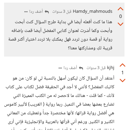
Hamdy_mahmouds
أضف ردا
قبل 3 سنوات
0
هذا ما كنت أفعله أيضا في بداية طرح السؤال كنت أبحث
وأبحث وكما أشرت لعنوان كتابي المفضل أيضا قمت بإضافه
رواية أو قصة دون تردد فهل يمكنكِ بلا تردد اختيار أكثر قصة
قريبة لكِ ومشاركتها معنا؟
kjhj
أضف ردا
قبل 3 سنوات
1
أعتقد أن السؤال كان ليكون أسهل بالنسبة لي لو كان: من هو
كاتبك المفضل؟ لأنني لا أجد في الحقيقة فضل لكتاب على كتاب
لأنك - كما قلت - هنالك ما لاحصر له من الكتب المميزة التي
تضارع بعضها بعضا في التميز. ربما رواية ( الغريب) لألبير كاموس
هي أفضل رواية قراتها؛ لأنها مختصرة جداً وتعطيك من المعاني
الكثير و الكثير. ورغم أني قرأتها بالعربية والإنجليزية فإني أرى