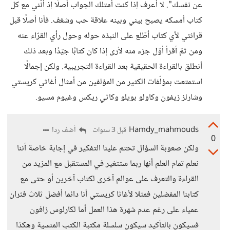
عن نفسك". لا أعرف إذا كنت أمتلك الجواب أصلًا إذ أنّني مع كل
كتاب أمسكه يصبح بيني وبينه علاقة حب وشغف. فأنا أصلًا قبل
قرائتي لأي كتاب أطّلع على النبذه حوله وحول رأي القرّاء عنه
ومن ثمّ أقرأ أوّل جزء منه لأرى إذا كان كتابًا جيّدًا وبعد ذلك
أنطلق بالقراءة الحقيقية بعد القراءة التجريبية. ولكن إجمالًا
استمتعت بمؤلّفات الكثير من المؤلفين من أمثال أغاثي كريستي
وشارلز زيفون وكاولو بويلو وكاثي ريكس وغيوم مسيو.
Hamdy_mahmouds
أضف ردا
قبل 3 سنوات
0
ولكن صعوبة السؤال تحتم علينا التفكير في إجابة خاصة أننا
نعلم تمام العلم أنها ربما ستتغير في المستقبل مع المزيد من
القراءة والتعرف على عوالم آخرى لكتاب آخرين أو حتى مع
كتابنا المفضلين فمثلا لأغاثا كريستي أنا دائما أفضل ثلاث فئران
عمياء على رغم عدم شهرة هذا العمل أما لكارلوس زافون
فسيكون بالتأكيد سيكون سلسلة مكتبة الكتب المنسية وهكذا