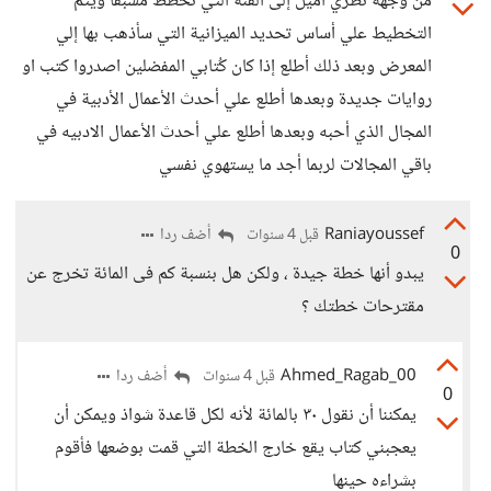
من وجهة نظري أميل إلى الفئة التي تخطط مسبقًا ويتم
التخطيط علي أساس تحديد الميزانية التي سأذهب بها إلي
المعرض وبعد ذلك أطلع إذا كان كُتابي المفضلين اصدروا كتب او
روايات جديدة وبعدها أطلع علي أحدث الأعمال الأدبية في
المجال الذي أحبه وبعدها أطلع علي أحدث الأعمال الادبيه في
باقي المجالات لربما أجد ما يستهوي نفسي
Raniayoussef
أضف ردا
قبل 4 سنوات
0
يبدو أنها خطة جيدة ، ولكن هل بنسبة كم فى المائة تخرج عن
مقترحات خطتك ؟
Ahmed_Ragab_00
أضف ردا
قبل 4 سنوات
0
يمكننا أن نقول ٣٠ بالمائة لأنه لكل قاعدة شواذ ويمكن أن
يعجبني كتاب يقع خارج الخطة التي قمت بوضعها فأقوم
بشراءه حينها