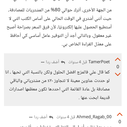
من الجهة الأخرى، أترك حوالي 80% من المشتريات للمصادفة،
حيث أنني أشتري في الوقت الحالي على أساس الكتب التي لا
أستطيع الحصول عليها إلكترونيًا، لأن فرق السعر بصراحة أصبح
غير معقول، وبالتالي أجد أن التوفير عامل أساسي كي أحافظ
على معدّل القراءة الخاص بي.
TamerPoet
أضف ردا
قبل 4 سنوات
0
كما قال علي فالمزج افضل الحلول ولكن بالنسبة التي تحبها ، انا
لو حددت عناوين معينة لا تتجاوز ٢٠٪ من مشترياتي والباقي
مصادفة بل عادة القائمة التي احددها تكون معظمها اصدارات
قديمة ابحث عنها .
Ahmed_Ragab_00
أضف ردا
قبل 4 سنوات
0