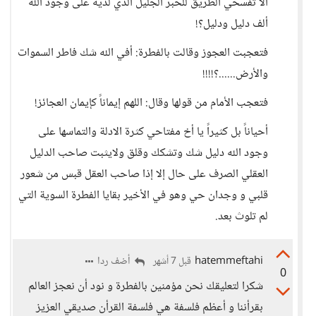
ألا تفسحي الطريق للحبر الجليل الذي لديه على وجود الله
ألف دليل ودليل؟!
فتعجبت العجوز وقالت بالفطرة: أفي الله شك فاطر السموات
والأرض......؟!!!!
فتعجب الأمام من قولها وقال: اللهم إيماناً كإيمان العجائز!
أحياناً بل كثيراً يا أخ مفتاحي كثرة الادلة والتماسها على
وجود الله دليل شك وتشكك وقلق ولايثبت صاحب الدليل
العقلي الصرف على حال إلا إذا صاحب العقل قبس من شعور
قلبي و وجدان حي وهو في الأخير بقايا الفطرة السوية التي
لم تلوث بعد.
hatemmeftahi
أضف ردا
قبل 7 أشهر
0
شكرا لتعليقك نحن مؤمنين بالفطرة و نود أن نعجز العالم
بقرأننا و أعظم فلسفة هي فلسفة القرأن صديقي العزيز