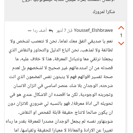
شكرا لمرورك
Youssef_Elshbrawe
أضف ردا
قبل 7 أشهر
1
نعم يا صديقي اتفق معك تماما، نحن لا نتعصب لشخص ولا
لطائفة ولا لمذهب، نحن اتباع الدليل والتحاور والنقاش الذي
يجعلنا نرتقي معا ونتبادل المعرفة، هذا لا خلاف عليه، ما
قصدته من ان استدعائهم غير صحيح لا لشخصهم بل لعدم
صحة تفسير اقوالهم فهم لا يثبتون نفس المضمون الذي انت
شرحته، الوجدان بلا شك عنصر اساسي في اتزان الانسان
وتجربته الوجودية، لكن ما اقصده ان الاشكال عندي هو في
تحويله الى اداة معرفة!، فهو بالنسبه لي ضروري للاتزان دون
ان يكون صالحا لانتاج حقيقة قابلة للفحص او النقاش،
شوبنهاور نفسه لم يجعل الوجدان مصدرا للمعرفة بقدر ما رءاه
تعبيرا عن الارادة والمعاناة لا معيارا للحقيقة ولقياسها، اما