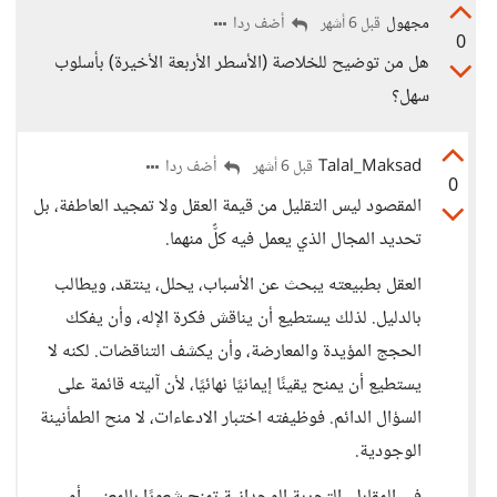
مجهول
أضف ردا
قبل 6 أشهر
0
هل من توضيح للخلاصة (الأسطر الأربعة الأخيرة) بأسلوب
سهل؟
Talal_Maksad
أضف ردا
قبل 6 أشهر
0
المقصود ليس التقليل من قيمة العقل ولا تمجيد العاطفة، بل
تحديد المجال الذي يعمل فيه كلٌّ منهما.
العقل بطبيعته يبحث عن الأسباب، يحلل، ينتقد، ويطالب
بالدليل. لذلك يستطيع أن يناقش فكرة الإله، وأن يفكك
الحجج المؤيدة والمعارضة، وأن يكشف التناقضات. لكنه لا
يستطيع أن يمنح يقينًا إيمانيًا نهائيًا، لأن آليته قائمة على
السؤال الدائم. فوظيفته اختبار الادعاءات، لا منح الطمأنينة
الوجودية.