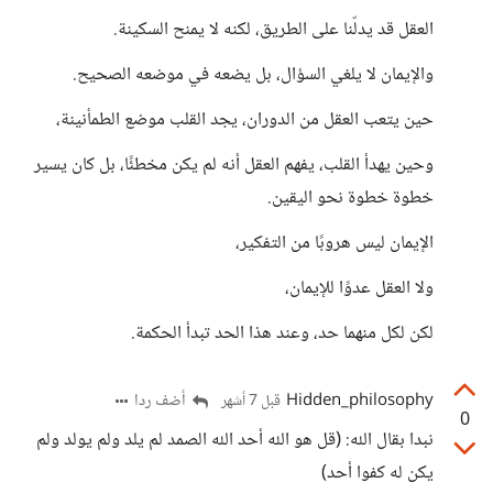
العقل قد يدلّنا على الطريق، لكنه لا يمنح السكينة.
والإيمان لا يلغي السؤال، بل يضعه في موضعه الصحيح.
حين يتعب العقل من الدوران، يجد القلب موضع الطمأنينة،
وحين يهدأ القلب، يفهم العقل أنه لم يكن مخطئًا، بل كان يسير
خطوة خطوة نحو اليقين.
الإيمان ليس هروبًا من التفكير،
ولا العقل عدوًا للإيمان،
لكن لكل منهما حد، وعند هذا الحد تبدأ الحكمة.
Hidden_philosophy
أضف ردا
قبل 7 أشهر
0
نبدا بقال الله: (قل هو الله أحد الله الصمد لم يلد ولم يولد ولم
يكن له كفوا أحد)