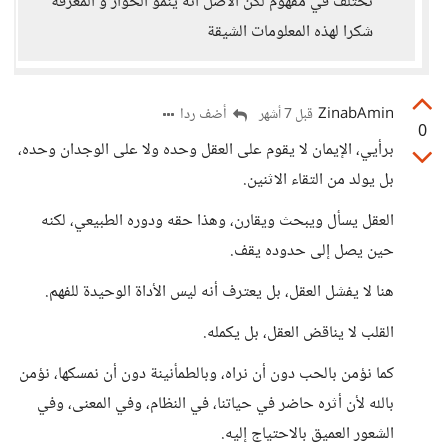
نختلف في مفهوم لكن الأصل أنه ينمو الحوار و المعرفة
شكرا لهذه المعلومات الشيقة
ZinabAmin
أضف ردا
قبل 7 أشهر
0
برأيي، الإيمان لا يقوم على العقل وحده ولا على الوجدان وحده،
بل يولد من التقاء الاثنين.
العقل يسأل ويبحث ويقارن، وهذا حقه ودوره الطبيعي، لكنه
حين يصل إلى حدوده يقف.
هنا لا يفشل العقل، بل يعترف أنه ليس الأداة الوحيدة للفهم.
القلب لا يناقض العقل، بل يكمله.
كما نؤمن بالحب دون أن نراه، وبالطمأنينة دون أن نمسكها، نؤمن
بالله لأن أثره حاضر في حياتنا، في النظام، وفي المعنى، وفي
الشعور العميق بالاحتياج إليه.