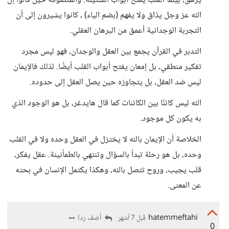
يرهق، بينما القلب يفتح أبواب السكينة. والمتصوفة حين قالوا إن
الله عز وجل يذاق ولا يفهم (بضم الياء) ، كانوا يشيرون إلى أن
التجربة الوجدانية أعمق من البرهان العقلي.
التدبر في القرآن يجمع بين العقل والوجدان، فهو ليس مجرد
تفكير منطقي، بل إمعان يفتح أبواب القلب أيضًا. لذلك فالإيمان
ليس ضد العقل، بل يتجاوزه حين يصل العقل إلى حدوده.
الله ليس كائنًا بين الكائنات كما قال هايدغر، بل هو الوجود الذي
به يكون كل موجود.
الخلاصة أن الإيمان بالله لا يختزل في العقل وحده ولا في القلب
وحده، بل هو رحلة تبدأ بالسؤال وتنتهي بالطمأنينة. عقل يفكر،
قلب يجيب، وروح تتصل بالله، وهكذا يكتمل الإنسان في بحثه
عن المعنى.
hatemmeftahi
أضف ردا
قبل 7 أشهر
0