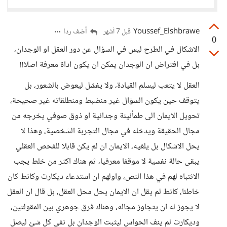
Youssef_Elshbrawe
أضف ردا
قبل 7 أشهر
0
الاشكال في الطرح ليس في السؤال عن دور العقل او الوجدان،
بل في افتراض ان الوجدان يمكن ان يكون اداة معرفة اصلا!!
العقل لا يتعب ليسلم القيادة، ولا يفشل ليعوض بالشعور، بل
يتوقف حين يكون السؤال غير منضبط ومنطلقاته غير صحيحة،
تحويل الايمان الى طمأنينة وجدانية او ذوق صوفي يخرجه من
مجال الحقيقة ويدخله في مجال التجربة الشخصية، وهذا لا
يحل الاشكال بل يلغيه، الايمان ان لم يكن قابلا للفحص العقلي
يبقى حالة نفسية لا موقفا معرفيا، ثم هناك اكثر من خلط يجب
الانتباه لهم في هذا النص، واولهم ان استدعاء ديكارت وكانط كان
خاطئا، كانط لم يقل ان الايمان يحل محل العقل، بل قال ان العقل
لا يجوز له ان يتجاوز مجاله، وهناك فرق جوهري بين المقولتين،
وديكارت لم ينف الحواس ليثبت الوجدان بل نفى كل شئ ليصل