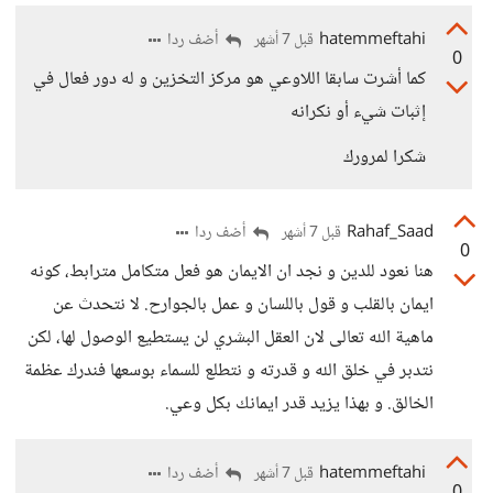
hatemmeftahi
أضف ردا
قبل 7 أشهر
0
كما أشرت سابقا اللاوعي هو مركز التخزين و له دور فعال في
إثبات شيء أو نكرانه
شكرا لمرورك
Rahaf_Saad
أضف ردا
قبل 7 أشهر
0
هنا نعود للدين و نجد ان الايمان هو فعل متكامل مترابط، كونه
ايمان بالقلب و قول باللسان و عمل بالجوارح. لا نتحدث عن
ماهية الله تعالى لان العقل البشري لن يستطيع الوصول لها، لكن
نتدبر في خلق الله و قدرته و نتطلع للسماء بوسعها فندرك عظمة
الخالق. و بهذا يزيد قدر ايمانك بكل وعي.
hatemmeftahi
أضف ردا
قبل 7 أشهر