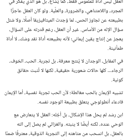
العقل ليس أداة للملموس فقط، كما يُشاع، بل هو الذي يفكّر في
المجرد، واللامتناهي، والضرورة، والعلّية. ولو كان العقل عاجزًا
بطبيعته عن تجاوز الحس، لما وُجدت الميتافيزيقا أصلًا، ولا سُئل
سؤال الإله من الأساس. غير أن العقل، رغم قدرته على السؤال،
يعجز عن إنتاج يقين إيماني؛ لأنه بطبيعته أداة نقد وشك، لا أداة
طمأنينة.
في المقابل، الوجدان لا يُنتج معرفة، بل تجربة. الحب، الخوف،
الرجاء… كلها حالات شعورية حقيقية، لكنها لا تُثبت حقائق
كونية.
تشبيه الإيمان بالحب مغالطة؛ لأن الحب تجربة نفسية، أما الإيمان
فادعاء أنطولوجي يتعلق بطبيعة الوجود نفسه.
ابن رشد لم يحل هذا الإشكال، بل أجّله: العقل لا يتعارض مع
الوحي عنده، لكنه أيضًا لا يثبته. والغزالي لم يصل إلى الله
بالعقل، بل انسحب من متاهته إلى التجربة الذوقية، معترفًا ضمنًا