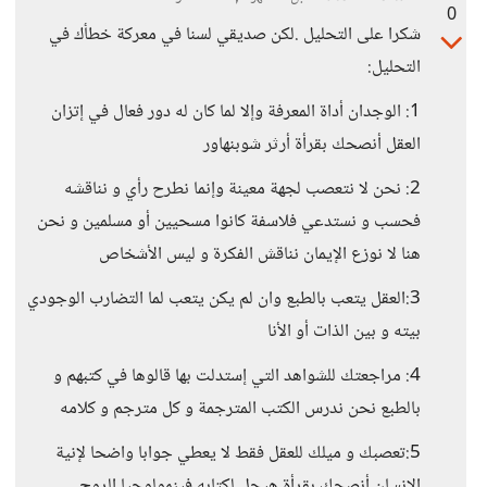
0
شكرا على التحليل .لكن صديقي لسنا في معركة خطأك في
التحليل:
1: الوجدان أداة المعرفة وإلا لما كان له دور فعال في إتزان
العقل أنصحك بقرأة أرثر شوبنهاور
2: نحن لا نتعصب لجهة معينة وإنما نطرح رأي و نناقشه
فحسب و نستدعي فلاسفة كانوا مسحيين أو مسلمين و نحن
هنا لا نوزع الإيمان نناقش الفكرة و ليس الأشخاص
3:العقل يتعب بالطبع وان لم يكن يتعب لما التضارب الوجودي
بيته و بين الذات أو الأنا
4: مراجعتك للشواهد التي إستدلت بها قالوها في كتبهم و
بالطبع نحن ندرس الكتب المترجمة و كل مترجم و كلامه
5:تعصبك و ميلك للعقل فقط لا يعطي جوابا واضحا لإنية
الإنسان أنصحك بقرأة هيجل لكتابه فينمولوجيا الروح