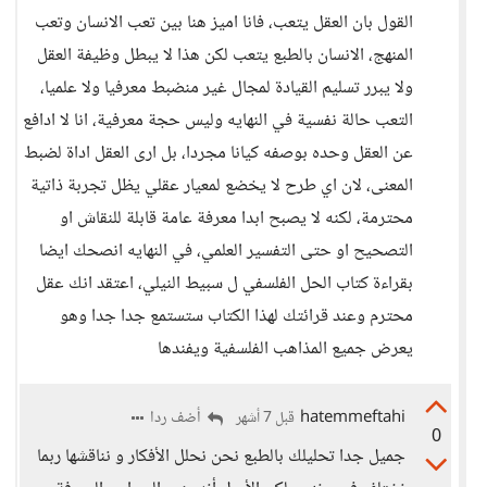
القول بان العقل يتعب، فانا اميز هنا بين تعب الانسان وتعب
المنهج، الانسان بالطبع يتعب لكن هذا لا يبطل وظيفة العقل
ولا يبرر تسليم القيادة لمجال غير منضبط معرفيا ولا علميا،
التعب حالة نفسية في النهايه وليس حجة معرفية، انا لا ادافع
عن العقل وحده بوصفه كيانا مجردا، بل ارى العقل اداة لضبط
المعنى، لان اي طرح لا يخضع لمعيار عقلي يظل تجربة ذاتية
محترمة، لكنه لا يصبح ابدا معرفة عامة قابلة للنقاش او
التصحيح او حتى التفسير العلمي، في النهايه انصحك ايضا
بقراءة كتاب الحل الفلسفي ل سبيط النيلي، اعتقد انك عقل
محترم وعند قرائتك لهذا الكتاب ستستمع جدا جدا وهو
يعرض جميع المذاهب الفلسفية ويفندها
hatemmeftahi
أضف ردا
قبل 7 أشهر
0
جميل جدا تحليلك بالطبع نحن نحلل الأفكار و نناقشها ربما