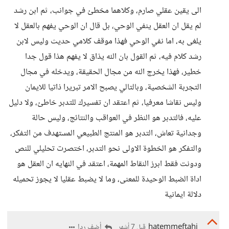
الى يقين عقلي صارم، وكلاهما مخطئ في جوانب، ثم ابن رشد
لم يقل ان العقل ينفي الوحي، بل قال ان الوحي يفهم بالعقل لا
يلغى به، اما نفي الوحي فهذا موقف كلامي حديث وليس لابن
رشد كلام فيه، ثم القول بان الله يذاق لا يفهم هذا قول جدا
خطير، فهذا يخرج الله من مجال الحقيقة، ويدخله في مجال
التجربة الشخصية، وبالتالي يصبح الامر تبريرا ذاتيا للايمان
وليس نقاشا معرفيا، ثم اعتقد ان تفسيرك للتدبر خاطئ، ولا دليل
عليه، فالتدبر هو النظر في العواقب والنتائج، وليس حالة
وجدانية تعاش، التدبر هو المنتج الطبيعي المستهدف من التفكر،
والتفكر هو الخطوة الاولى نحو التدبر، اختصرت تحليلي للنص
ودونت فقط ابرز النقاط المهمة، اعتقد في النهايه ان العقل هو
اداة الضبط الوحيدة للمعنى، وما لا يضبط عقليا لا يجوز تحميله
دلالة ايمانية
hatemmeftahi
أضف ردا
قبل 7 أشهر