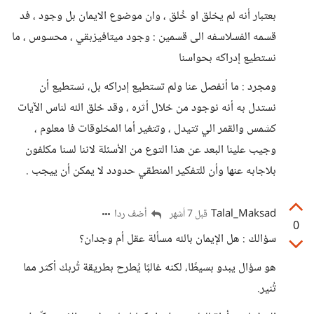
بعتبار أنه لم يخلق او خُلق ، وان موضوع الايمان بل وجود ، فد
قسمه الفسلاسفه الى قسمين : وجود ميتافيزبقي ، محسوس ، ما
نستطيع إدراكه بحواسنا
ومجرد : ما أنفصل عنا ولم تستطيع إدراكه بل، نستطيع أن
نستدل به أنه نوجود من خلال أثره ، وقد خلق الله لناس الآيات
كشمس والقمر الي تتيدل ، وتتغير أما المخلوقات فا معلوم ،
وجيب علينا البعد عن هذا التوع من الأسئلة لاننا لسنا مكلفون
بلاجابه عنها وأن للتفكير المنطقي حدودد لا يمكن أن ييجب .
Talal_Maksad
أضف ردا
قبل 7 أشهر
0
سؤالك : هل الإيمان بالله مسألة عقل أم وجدان؟
هو سؤال يبدو بسيطًا، لكنه غالبًا يُطرح بطريقة تُربك أكثر مما
تُنير.