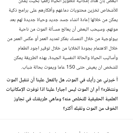
البعض بأن هناك إمكانية لتطوير الحياة رقميا بحيث يمكن
للأشخاص تخزين محتويات دماغهم وأفكارهم على برامج ذكية
يمكن من خلالها إعادة انشاء جسد جديد وحياة جديدة لهم بعد
موتهم، وسيحب البعض أن يعالج مسـألة الموت من ناحية
بيولوجية من خلال التمسك بفكر تمديد العمر أو عكس العمر من
خلال الاهتمام بجودة الخلايا من خلال توفير اجود الطعام
وأساليب الحياة والحالة النفسية الجيدة، بهذه الطريقة يمكن
للشخص ان يعيش حتى 150 عاما ويموت بحالة شباب.
أ خبرني عن رأيك في الموت، هل بالفعل علينا أن نتقبل الموت
وننتظره؟ أم ان الموت ليس اجبارا علينا اذا توفرت الإمكانيات
العلمية الحقيقية للتخلص منه؟ وماهي طريقتك في تجاوز
الخوف من الموت وتقبله أكثر؟