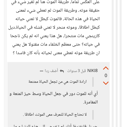
على العكس تماما، طريقة الموت هنا لم تغير شيء في
حقيقة موته، وطريقة الموت لم تعطي شيء لمعنى
الحياة في هذه الحالة، فالموت كبطل لا تعني حياته
كبطل اطلاقا، وموته منحر لا تعني فشله في الحياة،ديل
كارينجي مات منتحرا، هل هذا يعني انه لم يكن ناجحا
في حياته؟ حتى معظم الخلفاء مات مقتولا هل يعني
ان طريقة موته تعطي معنى لحياته بأنه كان فاسدا ؟
NIKI8
أضف ردا
قبل 3 سنوات
0
ارادة الموت هي من تجعل الحياة ممتنعة
أي أنه للموت دور في جعل الحياة وسط حيز المتعة و
المغامرة.
لا نحتاج الحياة للنعرف معى الموتت اطلاقا .
حسنا, فلنفترظ أنك لم تخرجي إلى هذه الدنيا و ما