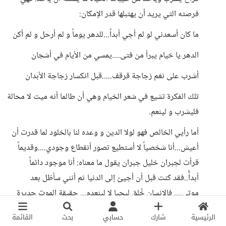
فرصته التي يريد أن يهتبلها قدر الإمكان:
ما كان أسعدني لو لم أجي أبداً...للدهر يوماً و لم أرحل و لم أكن
الدهر يا خيام يبرأ من فتى....يمسي من الأيام في أشجان
أشرب على نغم زجاجة قرقف.....قبل انكسار زجاجة الأبدان
تلك الفكرة تشيع في شعر الخيام وهي أن طالما أنه ميت لا محالة
فليشرب و لينعم.
أما رأيي الخالص فهو لولا الدين و وعده لنا بالخلود لما قدرت أن
أعيش...أنا شخصياً لا أستطيع تصور أنقطاع وجودي....وقديماً
قرأت لجبران خليل جبران يقول ما معناه: أنا موجود دائماً
أبداًً..فقد كنت قبل أن أجيئ إلى الدنيا ثم أنني سأظل بعد
موتي.... فالإنسان خًلق ليحيا لا لينعدم... حقيقة الموت جديرة
بان تجعل أعتى العتاة يفكر في حقائق الدين.
الرئيسية
شارك
حسابي
بحث
القائمة