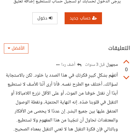
يرجى الدخول لحسابك أو تسجيل حساب لتستطيع إضافة تعليق
حساب جديد
دخول
التعليقات
الأفضل
مجهول
أضف ردا
قبل 3 سنوات
0
أتفهّم بشكلٍ كبيرٍ فكرتكِ في هذا الصدد يا خلود. لكن بالاستجابة
لسؤالك، أختلف مع الطرح نفسه. فأنا أرى أنّنا للأسف لا نستطيع
أبدًا أن نقتل خوفنا من الموت، أو على الأقل نزرع اللامبالاة أو
التقبّل في قلوبنا ضدّه. إنه النهاية الحتميّة، ونقطة الوصول
المتفق عليها بين جميع البشر. إن عددًا لا يحصى من الأفكار
والمعتقدات تحاول أن تنجّينا من هذا المفهوم ولا تستطيع.
وبالتالي فإن فكرة التقبّل هنا لا تعني التقبّل بمعناه الصحيح.