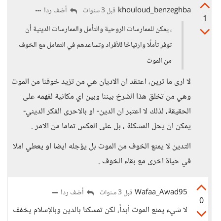
khouloud_benzeghba
أضف ردا
قبل 3 سنوات
1
، يمكن للممارسات الروحية والتأمل والممارسات الدينية أن
توفر تأملًا وارتياحًا للأفراد وتساعدهم في التعامل مع الخوف
من الموت
لا ارى ما ترين، اعتقد ان الاديان هي من تزيد خوفنا من الموت
وهي من تخلق هذا الشرخ بيننا وبين اي مكانية لفهمه على
الحقيقة، لذلك لا اعتبر ان الدين- او بالاحرى الفكر الديني-
يمكن ان يحل المشكلة ، بل على العكس تماما من الامر .
التدين لا يمنع الخوف من الموت بل يؤجله ايضا او يعطي املا
في حياة اخرى مع بقاء الخوف .
Wafaa_Awad95
أضف ردا
قبل 3 سنوات
0
لا شيء يمنع الموت أبداً، لكن تمسكنا بالدين وبالإسلام يخفف