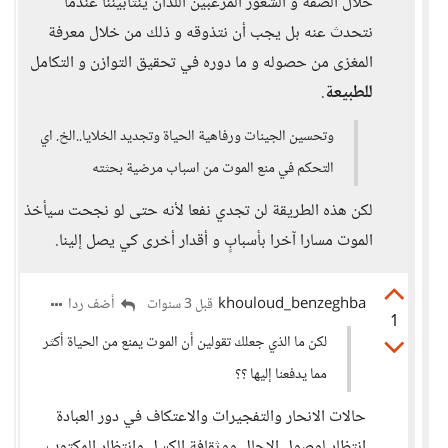
خلال الصفة و الشعور المرعبين اللذان ينثابيننا عندما
نتحدث عنه بل يجب أن نتذوقه و ذلك من خلال معرفة
المغزى من حصوله و ما دوره في تحقيق التوازن و التكامل
للطبيعة
.
وتحسين الجينات ورفاهية الحياة وتجديد الخلايا..الخ. اي
التحكم في منع الموت من اسباب مرضية بحثته
لكن هذه الطريقة لن تجدي نفعا لأنه حتى لو نجحت سيأخذ
الموت مسارا آخرا بأسبابٍ و أقدار أخرى كي يصل إلينا.
khouloud_benzeghba
أضف ردا
قبل 3 سنوات
1
لكن ما الذي جعلك تقولين أن الموت يمنع من الحياة أكثر
مما يدفعنا إليها ؟؟
حالات الانحار والتفجيرات والاعتكاف في دور العبادة
انتظار لوصول الاجال ووثقافة الكسل وانتظار المكتوب