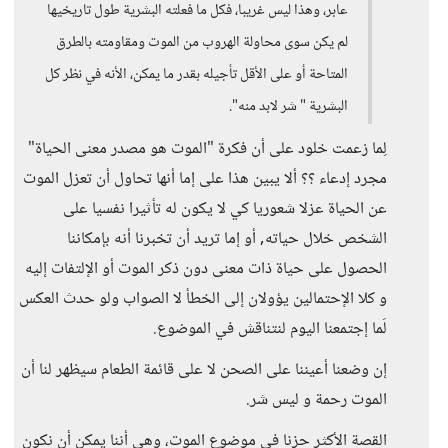
عابر، وهذا ليس غريبا، فكل ما فعلته البشرية طول تاريخيها
لم يكن سوى محاولة الهروب من الموت ومقاومته بالطرق
المتاحة أو على الأقل تأجيله بقدر ما يمكن، الأنه في نظر كل
البشرية " شر لابد منه".
لِما زعمت خلود على أن فكرة "الموت هو مصدر معنى الحياة"
مجرد إدعاء ؟؟ ألا يبين هذا على إما أنها تحاول أن تعزل الموت
عن الحياة عزلا شعوريا كي لا يكون له تأثيرا نفسيا على
الشخص خلال حياته, أو إما تريد أن تخبرنا أنه بإمكاننا
الحصول على حياة ذات معنى دون ذكر الموت أو الإلتفات إليه
و كلا الإحتمالين يؤولان إلى الخطأ لا الصواب ولو حدث العكس
لَما إجتمعنا اليوم لنتناقش في الموضوع.
إن وضعنا أعيننا على الصحن لا على قائمة الطعام سيظهر لنا أن
الموت رحمة و ليس شر.
القصة الأكثر حزنا في موضوع الموت، وهي أننا يمكن أن نكون