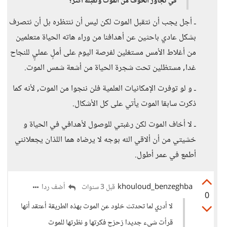
في تجاوز الخوف من الموت وتقبله أكثر؟
ـ أجل يجب أن نتقبل الموت لكن ليس أن ننتظره بل أن نتصرف
بشكل عادي باحثين عن أهدافنا من وراء هاته الحياة متعلمين
من أغلاط الأمس مستغلين لفرصة اليوم على أملٍ عمليٍ للنجاح
غدا, مستظلين تحت شجرة الحياة من أشعة شمس الموت.
ـ و لو توفرت الإمكانيات العلمية فلن ننجوا من الموت, لأنه كما
ذكرت سابقا الموت يأتي على كل الأشكال.
ـ لا أخاف الموت لكن رغبتي للوصول لأهدافي في الحياة و
خشيتي من أن ألاقي الله بوجه لا يرضاه هما اللذان يجعلانني
أطمع في عمر أطول.
khouloud_benzeghba
أضف ردا
قبل 3 سنوات
0
لا أدري لما تحدتث خلود عن الموت بهذه الطريقة أعتقد أنها
قرأت شيء جديدا زحزح فكرتها و نظرتها للموت