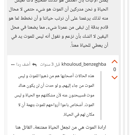
يمكن الإثبات بأن العكس هو كذلك صحيح لأننا نعيش
الحياة و نحن مدركين أن الموت هو شيء حتمي لا محال
منه لذلك يرغمنا على أن نرتب حياتنا و أن نخطط لما هو
قادم بدقة إن تبقى من عمرنا شيء, مما يضعنا في محل
اليقين لا الشك بأن نزعم و نقول أنه ليس للموت يد في
أن يعطي للحياة معناً.
khouloud_benzeghba
أضف ردا
قبل 3 سنوات
0
هذه الحالات أصحابها هم من ذهبوا للموت و ليس
الموت من جاء إليهم, و لو حدث أن لن يكون هناك
موت فسيبحثون عنه لأن مشكلتهم مع الحياة و ليس
الموت. أشخاص باعوا أرواحهم للموت بتهمة أن لا
مكان لهم في الحياة.
ارادة الموت هي من تجعل الحياة ممتنعة، القاتل هنا