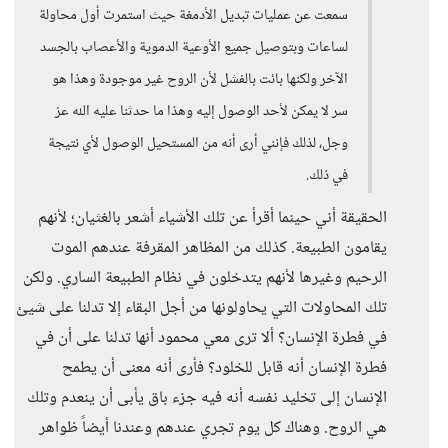
سمعت عن عمليات تبديل الأدمغة حيث استمرت أول محاولة
لساعات وبتوصيل جميع الأوعية الدموية والأعصاب بالجسد
الآخر ولكنها بائت بالفشل لأن الروح غير موجودة وهذا هو
سر لا يمكن لأحد الوصول إليه وهذا ما حدثنا عليه الله عز
وجل، لذلك فإنني أرى أنه من المستحيل الوصول لأي نتيجة
في ذلك.
الحقيقة أني حينما أقرأ عن تلك الأشياء أشعر بالغثيان؛ لأنهم
يقامون الطبيعة. كذلك من المظاهر المقرفة عندهم الموت
الرحيم وغيرها لأنهم يتدخلون في نظام الطبيعة الساري. ولكن
تلك المحاولات التي يحاولونها من أجل البقاء إلا تدلنا على شيئ
في فطرة الإنسان؟ ألا ترى معي محمود أنها تدلنا على أن في
فطرة الإنسان أنه قابل للخلود؟ فأرى أنه معنى أن يطمح
الإنسان إلى تخليد نفسه أنه فيه جزء باق يأبى أن ينعدم وتلك
هي الروح. وهناك كل يوم تجري عندهم وعندنا أيضاً ظواهر