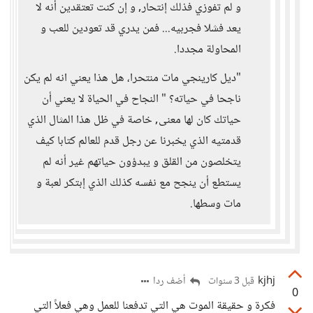
و لم تفوزي فذلك إنتحار, و إن كنت تعتقدين أنه لا
يعد فشلا فجربيه... فمن يدري قد تعودين للعب و
المحاولة مجددا.
"ديل كارينجي مات منتحرا، هل هذا يعني انه لم يكن
ناجحا في حياته؟ " النجاح في الحياة لا يعني أن
حياتك كان لها معنى, خاصة في ظل هذا المثال الذي
قدمتيه الذي يخبرنا عن رجل قدم للعالم كتابا كيف
يتخلصون من القلق و يبدؤون حياتهم غير أنه لم
يستطع أن ينجح مع نفسه كذلك الذي إبتكر لعبة و
مات وسطها.
kjhj
أضف ردا
قبل 3 سنوات
0
فكرة و حقيقة الموت هي التي تدفعنا للعمل وهي فعلاً التي