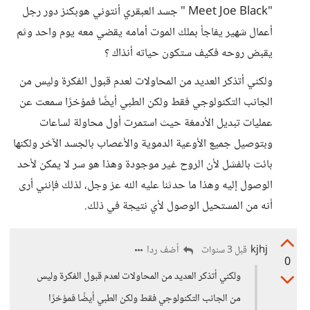
"Meet Joe Black " جسد العبقري أنتوني هوبكنز دور رجل
أعمال شهير يفاجأ بملك الموت أمامه يقضي معه يوم واحد وثم
يقبض روحه فكيف ستكون حياته أنذاك ؟
ولكني أتذكر العديد من المحاولات لعدم قبول الفكرة وليس من
الجانب التكنولوجي فقط ولكن الطبي أيضًا فمؤخرًا سمعت عن
عمليات تبديل الأدمغة حيث استمرت أول محاولة لساعات
وبتوصيل جميع الأوعية الدموية والأعصاب بالجسد الآخر ولكنها
بائت بالفشل لأن الروح غير موجودة وهذا هو سر لا يمكن لأحد
الوصول إليه وهذا ما حدثنا عليه الله عز وجل، لذلك فإنني أرى
أنه من المستحيل الوصول لأي نتيجة في ذلك.
kjhj
أضف ردا
قبل 3 سنوات
0
ولكني أتذكر العديد من المحاولات لعدم قبول الفكرة وليس
من الجانب التكنولوجي فقط ولكن الطبي أيضًا فمؤخرًا