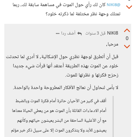
كان لك رأي حول الموت في مساهمة سابقة لك، ربما
@NIKI8
تمتلك وحهة نظر مختلفة لما ذكرته خلود؟
NIKI8
أضف ردا
قبل 3 سنوات
0
مرحبا,
قبل أن أتطرق لوجهة نظري حول الإشكالية, لا أدري لما تحدتث
خلود عن الموت بهذه الطريقة أعتقد أنها قرأت شيء جديدا
زحزح فكرتها و نظرتها للموت.
لا بأس لنحاول أن نعالج الأفكار المطروحة واحدة بالواحدة.
أقف في كثير من الأحيان حائرة أمام فكرة الموت وبالضبط
أمام الادعاءات القائلة بأن الموت هو من يعطي الحياة معناها
مع أن الأغلبية الساحقة من البشر يعيشون حياتهم وكأنهم
يعيشون للأبد ولا يتذكرون الموت إلا على سبيل ذكر خبر مؤلم