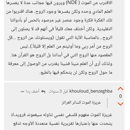
الاقترب من الموت ( NDE) ويرون فيها عجائب عدة لا يفسرها
العلم المادي وحده ولكن يفسرها وجود الروح. هناك اقتربوا من
تلك الفكرة فكرة وجود عنصر غير مرصود بالحس أو بأدواتنا
التقليدية. ولكن أختلف معك قليلاً في أنهم قد لا يصلون إلى
الروح...بالمناسبة الآية التي تقول: (ويسئلونك عن الروح ...قل
الروح من أمر ربي وما أوتيتم من العلم إلا قليلاً.)..ليس
المقصود منها الروح التي في أبداننا بل الروح هو القرآن هنا.
ولذلك أرى أن العلم شيئا فشيئا يقترب من الوصول إلى معرفة
ما حول الروح ولكن لن يتحكم فيها بالطبع.
khouloud_benzeghba
أضف ردا
قبل 3 سنوات
0
غريزة الموت كسائر الغرائز
غريزة الموت مفهوم فلسفي نفسي تناوله سيغموند فرويد،اذ
يتحدث عنها باعتبارها تقريرية نفسية متعددة الأوجه تدفع