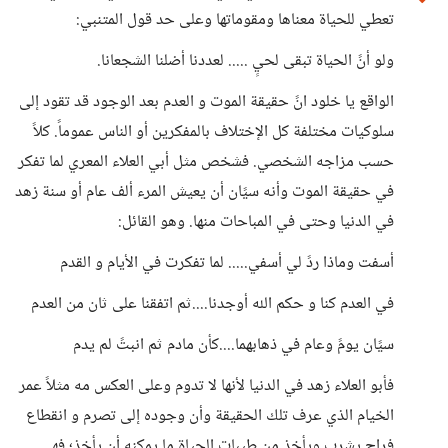
تعطي للحياة معناها ومقوماتها وعلى حد قول المتنبي:
ولو أنً الحياة تبقى لحيٍ ..... لعددنا أضلنا الشجعانا.
الواقع يا خلود انً حقيقة الموت و العدم بعد الوجود قد تقود إلى
سلوكيات مختلفة كل الإختلاف بالمفكرين أو الناس عموماً. كلاً
حسب مزاجه الشخصي. فشخص مثل أبي العلاء المعري لما تفكر
في حقيقة الموت وأنه سيًان أن يعيش المرء ألف عام أو سنة زهد
في الدنيا وحتى في المباحات منها. وهو القائل:
أسفت وماذا ردً لي أسفي..... لما تفكرت في الأيام و القدم
في العدم كنا و حكم الله أوجدنا....ثم اتفقنا على ثان من العدم
سيًان يومً وعام في ذهابهما....كأن مادم ثم انبتً لم يدم
فأبو العلاء زهد في الدنيا لأنها لا تدوم وعلى العكس مه مثلاً عمر
الخيام الذي عرف تلك الحقيقة وأن وجوده إلى تصرم و انقطاع
فراح يشرب ويأخذ من طيبات الحياة ما يمكنه أن يأخذ؛ فهي