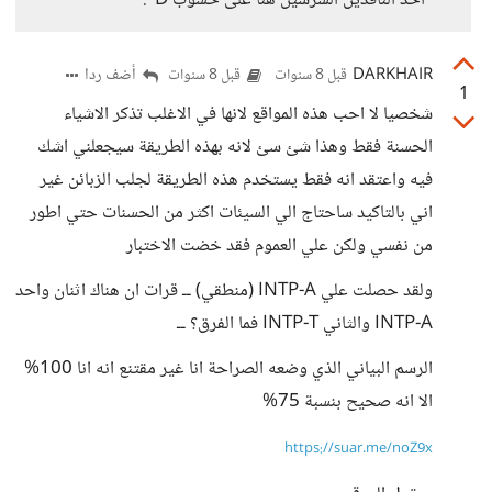
أحد الناقدين الشرسين هنا على حسوب D":
DARKHAIR
أضف ردا
قبل 8 سنوات
قبل 8 سنوات
1
شخصيا لا احب هذه المواقع لانها في الاغلب تذكر الاشياء
الحسنة فقط وهذا شئ سئ لانه بهذه الطريقة سيجعلني اشك
فيه واعتقد انه فقط يستخدم هذه الطريقة لجلب الزبائن غير
اني بالتاكيد ساحتاج الي السيئات اكثر من الحسنات حتي اطور
من نفسي ولكن علي العموم فقد خضت الاختبار
ولقد حصلت علي INTP-A (منطقي) ــ قرات ان هناك اثنان واحد
INTP-A والثاني INTP-T فما الفرق؟ ــ
الرسم البياني الذي وضعه الصراحة انا غير مقتنع انه انا 100%
الا انه صحيح بنسبة 75%
https://suar.me/noZ9x