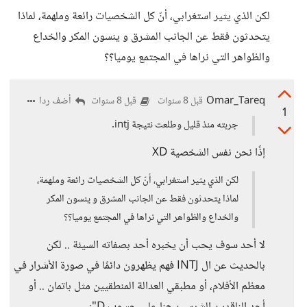
لكن الذي يثير استغرابي، أنّ كل الشخصيات رائعة وملهمة، لماذا
يتحدثون فقط عن الجانب المشرق و ينسون المكر والخداع
والظواهر التي نراها في المجتمع يوميا؟؟
Omar_Tareq
أضف ردا
قبل 8 سنوات
قبل 8 سنوات
1
جربته منذ قليل وطلعت نتيجة intj.
إذًا نحن نفس الشخصية XD
لكن الذي يثير استغرابي، أنّ كل الشخصيات رائعة وملهمة،
لماذا يتحدثون فقط عن الجانب المشرق و ينسون المكر
والخداع والظواهر التي نراها في المجتمع يوميا؟؟
لا أحد سوف يحب أن يخبره أحد بصفاته السيئة .. لكن
بالحديث عن ال INTJ فهم يظهرون دائمًا في صورة الأشرار في
معظم الأفلام، أو مطبقي العدالة المنطقيين مثل باتمان .. أو