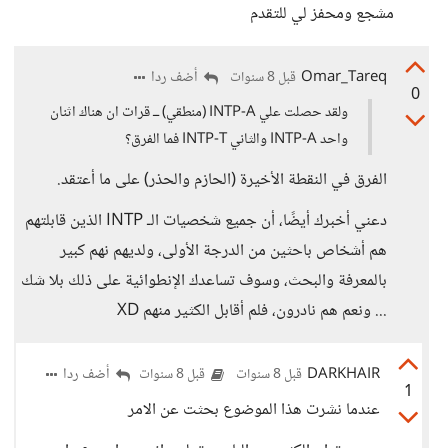
مشجع ومحفز لي للتقدم
Omar_Tareq
أضف ردا
قبل 8 سنوات
0
ولقد حصلت علي INTP-A (منطقي) ــ قرات ان هناك اثنان
واحد INTP-A والثاني INTP-T فما الفرق؟
الفرق في النقطة الأخيرة (الحازم والحذر) على ما أعتقد.
دعني أخبرك أيضًا، أن جميع شخصيات الـ INTP الذين قابلتهم
هم أشخاص باحثين من الدرجة الأولى، ولديهم نهم كبير
بالمعرفة والبحث، وسوف تساعدك الإنطوائية على ذلك بلا شك
... ونعم هم نادرون، فلم أقابل الكثير منهم XD
DARKHAIR
أضف ردا
قبل 8 سنوات
قبل 8 سنوات
1
عندما نشرت هذا الموضوع بحثت عن الامر