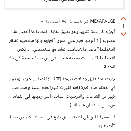
MEXAFALGE
أضف ردا
قبل 8 سنوات
1
أجرّبه كل سنة تقريبا وهو دقيق للغاية، كنت دائما أحصل على
عضوية infj وكلها تعبر عني، سوى "قولهم بأنها شخصية تفتقر
للتخطيط" وهذا مالايتناسب تماما مع شخصيتي، اذ يكون
التخطيط أكثر ما تتصف به شخصيتي من نقاط حميدة في تلك
الحقبة.
جربته منذ قليل وطلعت نتيجة intj، انها تصفني حرفيا وبدون
أي أخطاء هذه المرة (نعم تغيرت كثيرا هذه السنة وهناك عدد
كبير من القناعات والترصبات السابقة التي رميتها في القمامة،
من دون عودة ان شاء الله)
لذا نعم، أنا أثق في الاختبار، بل بارع في وصفك أكثر من نفسك
"أنصح به"