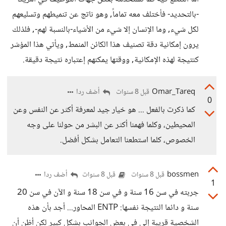
-بالتحديد- فأختلف معه تماماً, وهو ناتج عن تنميطهم وتسليعهم
لكل شيء, وما الإنسان إلا شيء من الأشياء-بالنسبة لهم-, فلذلك
يرون إمكانية دقة تصنيف هذا الكائن المنمط, ويأتي هذا المؤشر
كنتيجة لهذه الإمكانية, ووقتها يمكنهم إعتباره نتيجة دقيقة.
Omar_Tareq
أضف ردا
قبل 8 سنوات
0
كما ذكرت بالفعل ... هو خيار جيد لمعرفة أكثر عن النفس وعن
المحيطين، وكلما فهمنا أكثر عن البشر من حولنا على وجه
الخصوص، كلما استطعنا التعامل بشكل أفضل.
bossmen
أضف ردا
قبل 8 سنوات
قبل 8 سنوات
1
جربته في سن 16 سنة و في سن 18 سنة و الآن في سن 20
سنة و دائما النتيجة نفسها: ENTP المحاور... أجد بأن هذه
الشخصية قريبة إلي في بعض الجوانب بشكل كبير لكن أظن أن