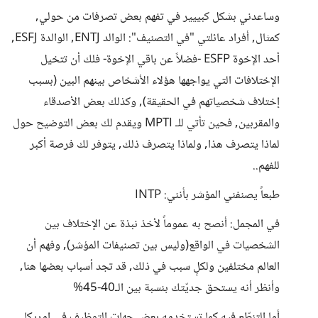
وساعدني بشكل كبييير في تفهم بعض تصرفات من حولي,
كمثال, أفراد عائلتي "في التصنيف": الوالد ENTJ, الوالدة ESFJ,
أحد الإخوة ESFP -فضلاً عن باقي الإخوة- فلك أن تتخيل
الإختلافات التي يواجهها هؤلاء الأشخاص بينهم البين (بسبب
إختلاف شخصياتهم في الحقيقة), وكذلك بعض الأصدقاء
والمقربين, فحين تأتي للـ MPTI ويقدم لك بعض التوضيح حول
لماذا يتصرف هذا, ولماذا يتصرف ذلك, يتوفر لك فرصة أكبر
للفهم..
طبعاً يصنفني المؤشر بأنني: INTP
في المجمل: أنصح به عموماً لأخذ نبذة عن الإختلاف بين
الشخصيات في الواقع(وليس بين تصنيفات المؤشر), وفهم أن
العالم مختلفين ولكلٍ سبب في ذلك, قد تجد أسباب بعضها هنا,
وأنظر أنه يستحق جديّتك بنسبة بين الـ40-45%
أما التنطّع فيه كما تستخدمه بعض جهات التوظيف في امريكا