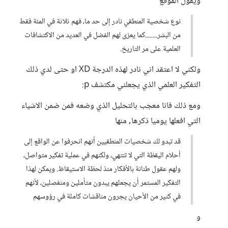
ويقول الموقع
نوع شخصية المنطقي نادر إلى حد ما، فهم ثلاثة في المئة فقط
من البشر........كما يعزى لهم الفضل في العديد من الاكتشافات
العلمية على مر التاريخ.
ولكني لا اعتقد اني نادر لهذه الدرجة XD او حتى لدي ذلك
التفكير العلمي الذي يجعلني مكتشف p:
ومع ذلك فانا معجب بالتحليل الذي وضعه فمن ضمن الاشياء
التي افعلها يوميا ذكرها, منها
قد تبدو لك شخصيات المنطقيين أنهم انحرفوا عن الواقع إلى
أحلام اليقظة التي لا تنتهي، ولكنهم في عملية تفكير متواصل،
ولهم عقول طنانة بالأفكار منذ لحظة الاستيقاظ. ويمكن لهذا
التفكير المستمر أن يجعلهم يبدون متأملين ومنفصلين، لأنهم
في كثير من الأحيان يجرون مناقشات كاملة في رؤوسهم
و