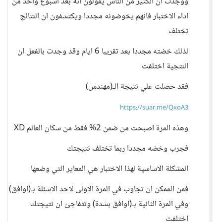
ووجدت ان الكثير من الناس يقولون انه بعد اسبوع واحد من
اداء الاختبار فانهم يخوضونه مجددا ويكتشفون ان النتائج
تختلف
لذلك خضته مجددا بعد تقريبا 6 ايام وقد وجدت بالفعل ان
النتجية اختلفت
فقد حصلت علي نتيجة الـ(مهندس)
https://suar.me/QxoA3
وهذه المرة اصبحت من ضمن 2% فقط من سكان العالم XD
فجرب وخضه مجددا ربما تختلف نتيجتك
المشكلة الاساسية لهذا الاختبار هي المعاير التي وضعها
فمن الممكن ان تجاوب في المرة الاولى لاحد الاسئلة بـ(اوافق)
وفي المرة الثانية بـ(اوافق بشدة) وتتفاجئ ان نتيجتك
اختلفت