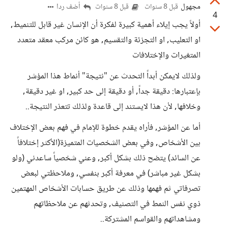
مجهول
أضف ردا
قبل 8 سنوات
قبل 8 سنوات
4
أولاً يجب إيلاء أهمية كبيرة لفكرة أن الإنسان غير قابل للتنميط,
او التعليب, او التجزئة والتقسيم, هو كائن مركب معقد متعدد
المتغيرات والإختلافات
ولذلك لايمكن أبداً التحدث عن "نتيجة" أنماط هذا المؤشر
بإعتبارها: دقيقة جداً, أو دقيقة إلى حد كبير, او غير دقيقة,
وخلافها, لأن هذا لايستند إلى قاعدة ولذلك تتعذر النتيجة..
أما عن المؤشر, فأراه يقدم خطوة للإمام في فهم بعض الإختلاف
بين الأشخاص, وفي بعض الشخصيات المتميزة(الأكثر إختلافاً
عن السائد) يتضح ذلك بشكل أكبر, وعني شخصياً ساعدني (ولو
بشكل غير مباشر) في معرفة أكبر بنفسي, وملاحظتي لبعض
تصرفاتي ثم فهمها وذلك عن طريق حسابات الأشخاص المهتمين
ذوي نفس النمط في التصنيف, وتحدثهم عن ملاحظاتهم
ومشاهداتهم والقواسم المشتركة..