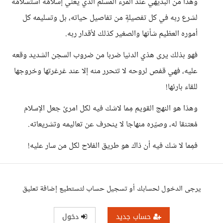
وهذا من البديهي عند المرء المسلم الذي يعني إسلامُه استسلامَه
لشرع ربه في كل تفصيلةٍ من تفاصيل حياته، بل وتسليمه كل
أموره العظيم شأنها والصغير كذلك لأقدار ربه.
فهو بذلك يرى هذي الدنيا ضربا من ضروب السجن الشديد وقعه
عليه، فهي قفص لروحه لا تتحرر منه إلا عند غرغرتها وخروجها
للقاء بارئها!
وهذا هو النهج القويم مِما لاشك فيه لكل امرئ جعل الإسلام
مُعتنقا له، وصيّره منهاجا لا ينحرف عن تعاليمه وتشريعاته.
فمِما لا شك فيه أن ذاك هو طريق الفلاح لكل من سار عليه!
يرجى الدخول لحسابك أو تسجيل حساب لتستطيع إضافة تعليق
حساب جديد
دخول