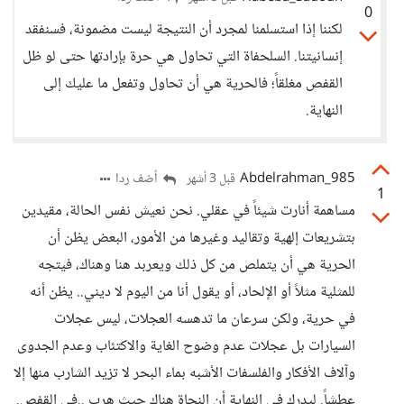
0
لكننا إذا استسلمنا لمجرد أن النتيجة ليست مضمونة، فسنفقد
إنسانيتنا. السلحفاة التي تحاول هي حرة بإرادتها حتى لو ظل
القفص مغلقاً؛ فالحرية هي أن تحاول وتفعل ما عليك إلى
النهاية.
Abdelrahman_985
أضف ردا
قبل 3 أشهر
1
مساهمة أنارت شيئاً في عقلي. نحن نعيش نفس الحالة، مقيدين
بتشريعات إلهية وتقاليد وغيرها من الأمور، البعض يظن أن
الحرية هي أن يتملص من كل ذلك ويعربد هنا وهناك، فيتجه
للمثلية مثلاً أو الإلحاد، أو يقول أنا من اليوم لا ديني.. يظن أنه
في حرية، ولكن سرعان ما تدهسه العجلات، ليس عجلات
السيارات بل عجلات عدم وضوح الغاية والاكتئاب وعدم الجدوى
وآلاف الأفكار والفلسفات الأشبه بماء البحر لا تزيد الشارب منها إلا
عطشاً. ليدرك في النهاية أن النجاة هناك حيث هرب ..في القفص.