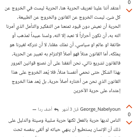
0
أعتقد أننا علينا تعريف الحرية هنا، الحرية ليست في الخروج عن
كل شئ، ليست الخروج عن القانون والخروج عن الطبيعة،
الحرية أن نعيش دون قيود تمنعنا من التفكير والتأمل الذي أمرنا
الله به، أن نكون أحراراً لا نعبد إلا الله، ولسنا عبيداً لمذهب أو
طائفة او عالم او سياسي، أن نملك عقلنا، لا أن نتركه لغيرنا هو
يملكه، أما القانون مثلاً فهو أصلاً الإلتزام به تعبير عن الحرية،
فالقانون تشريع ذاتي، نحن أتفقنا على أن نصنع قوانين المرور
بهذا الشكل حتى نحمي أنفسنا مثلاً، فلا يًعد الخروج على هذا
القانون الذي نحن من أختاره أصلاً حرية، بل يُعد هذا الخروج
إعتداء على حرية الأخرين
George_Nabelyoun
أضف ردا
قبل 3 أشهر
0
الناس لديها حرية بالفعل لكنها حرية سلبية وسيئة والدليل على
ذلك أن الإنسان يستطيع أن ينهي حياته لو ألقى بنفسه تحت