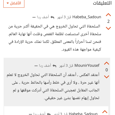
التعليقات
الأفضل
Habeba_Sadoun
أضف ردا
قبل 3 أشهر
2
السلحفاة التي تحاول الخروج هي في الحقيقة أكثر حرية من
سلحفاة أخرى استسلمت لظلمة القفص وظنت أنها نهاية العالم.
فنحن لسنا أحراراً بالمعنى المطلق، لكننا نملك حرية الإرادة في
كيفية مواجهة هذه القيود.
MounirYousef
أضف ردا
قبل 3 أشهر
0
أعتقد العكس ، أعتقد أن السلحفاة التي تحاول الخروج لا تعلم
أنها غير حرة ، ولا أرى في خلط رأسها بالحائط حرية ، على
الجانب المقابل تعجبني السلحفاة التي أدركت موقفها و لم
تحاول إيهام نفسها بشئ غير حقيقي.
Habeba_Sadoun
أضف ردا
قبل 3 أشهر