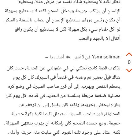
قطار لكنه لا يستطيع شفاء نفسه من مرض مثلاً، يستطيع
الإنسان أن يرتكب جريمة ويدخل السجن لكنه لا يستطيع بسهولة
أن يكون رئيس وزراء، يستطيع الإنسان أن يصاب بالسمنة والسكر
لو أكل طعام سيء بكل سهولة لكن لا يستطيع أن يكون رافع
أثقال إلا بالجهد والتعب.
Ysmnsoliman
أضف ردا
قبل 3 أشهر
0
تذكرت قصة كانت تُحكي لي في طفولتي عن الحرية، حيث كان
هناك فيلٌ صغير تم وضعه في قفصاً في السيرك، كان كل يوم
يحطم القفص ويهرب، إلى أن قرر صاحب السيرك في وضع كرة
معدنية ضخمة مربطة بسلسلة من الحديد في قدمه، كل يوم كلن
ينازع ليحظي بحريته، ولكنه كان يفشل إلى أن توقف عن
المحاولة، قرر صاحب السيرك استبدال تلك الكرة بكرة خشبية
خفيفة، ومع جسده الضخم كان بإمكانه ان يهرب بمنتهى السهولة،
لكنه اعتاد على وجود تلك القيود التي سلبت منه حريته وأمله،