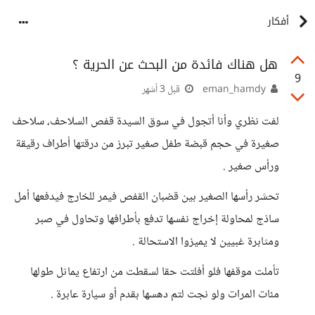
أفكار
هل هناك فائدة من البحث عن الحرية ؟
9
eman_hamdy
قبل 3 أشهر
لفت نظري وأنا أتجول في سوق السيدة قفص السلاحف، سلاحف
صغيرة في حجم قبضة طفل صغير تبرز من درقتها أطراف رقيقة
ورأس صغير .
تحشر رأسها الصغير بين قضبان القفص فيمر للخارج فيدفعها أمل
ساذج لمحاولة إخراج نفسها تدفع بأطرافها وتحاول في صبر
ومثابرة غبيين لا يميزوا الاستحالة .
تأملت موقفها فلو أفلتت حقا لسقطت من ارتفاع يماثل طولها
مئات المرات ولو نجت لتم دهسها بقدم أو سيارة عابرة .