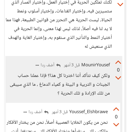
لكنك تملكين الحرية في إختيار العمل، وإختيار المسار الذي
ستسيرين فيه، وإختيار القناعات، وإختيار أسلوب ونمط
الحياة، ليست الحرية هي التحرر من قوانين الطبيعة، فهذا مما
لا يد لنا فيه أصلاً، لذلك ليس لهذا معنى، وإنما الحرية في
أختيار النمط والتأثير الذي سنقوم به، وإختيار الغاية والهدف
الذي سنعيش له
MounirYousef
أضف ردا
قبل 3 أشهر
0
ولكن كيف نتأكد أننا اخترنا كل هذا؟ فإذا عملنا حساب
الجينات و التربية و البيئة و كمياء الدماغ ، ما الذي سيبقى
من تلك الإرادة و تلك الحرية ؟
Youssef_Elshbrawe
أضف ردا
قبل 3 أشهر
0
نحن من يكون الخلايا العصبية أصلاً، نحن من يختار الأفكار
والكتب التي سنقرأها ونختار الأفكار التي سنعتنقها، أنت