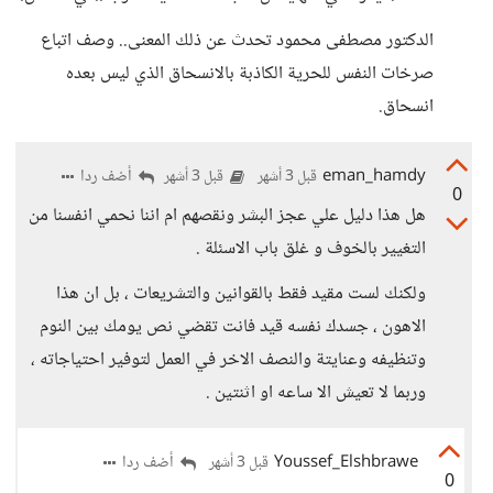
الدكتور مصطفى محمود تحدث عن ذلك المعنى.. وصف اتباع
صرخات النفس للحرية الكاذبة بالانسحاق الذي ليس بعده
انسحاق.
eman_hamdy
أضف ردا
قبل 3 أشهر
قبل 3 أشهر
0
هل هذا دليل علي عجز البشر ونقصهم ام اننا نحمي انفسنا من
التغيير بالخوف و غلق باب الاسئلة .
ولكنك لست مقيد فقط بالقوانين والتشريعات ، بل ان هذا
الاهون ، جسدك نفسه قيد فانت تقضي نص يومك بين النوم
وتنظيفه وعنايتة والنصف الاخر في العمل لتوفير احتياجاته ،
وربما لا تعيش الا ساعه او اثنتين .
Youssef_Elshbrawe
أضف ردا
قبل 3 أشهر
0