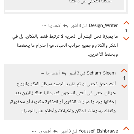
يمكننا التخلي عن درقتنا
Design_Writer
أضف ردا
قبل 3 أشهر
1
ما يميزنا نحن البشر أن الحرية لا ترتبط فقط بالمكان، بل في
الفكر والكلام وجميع جوانب الحياة، مع إحترام ما يحفظنا
ويحفظ الآخرين.
Seham_Sleem
أضف ردا
قبل 3 أشهر
1
أنت محق فحتى لو تم تقييد الجسد سيظل الفكر والروح
حرتان، حتى في أعتى السجون كصيدنايا هناك زنازين بعد
إخلائها وجدوا عبارات للذكرى أو التذكرة مكتوبة أو محفورة،
وكذلك رسومات لأماكن وتخيلات وأحلام على الجدران.
Youssef_Elshbrawe
أضف ردا
قبل 3 أشهر