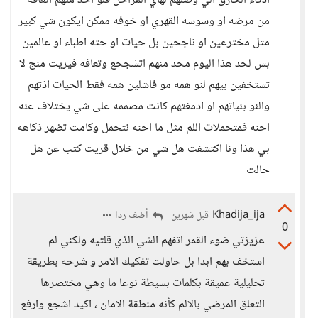
اذكاء الخارق الي وصلهم لهاي المراحل فلو احد منهم اتعافه
من مرضه او وسوسه القهري او خوفه ممكن ايكون شي كبير
مثل مخترعين او ناجحين بل حيات او حته اطباء او عالمين
بس لحد هذا اليوم محد منهم اتشجحع وتعافه فيريت منج لا
تستخفين بيهم لنو همه مو فاشلين همه فقط الحيات اذتهم
والنو بنياتهم او ادمغتهم كانت مصممه على شي يختلاف عنه
احنه فمتحملات اللم مثل ما احنه نتحمل وكامت تضهر ذكاهه
بي هذا ونا اكتشفت هل شي من خلال قريت كتب عن هل
حالت
Khadija_ija
أضف ردا
قبل شهرين
0
عزيزتي ضوء القمر اتفهم الشي الذي قلتيه ولكني لم
استخف بهم ابدا بل حاولت تفكيك الامر و شرحه بطريقة
تحليلية عميقة بكلمات بسيطة نوعا ما وهي مختصرها
التعلق المرضي بالالم كأنه منطقة الامان ، اكيد اشجع وارفع