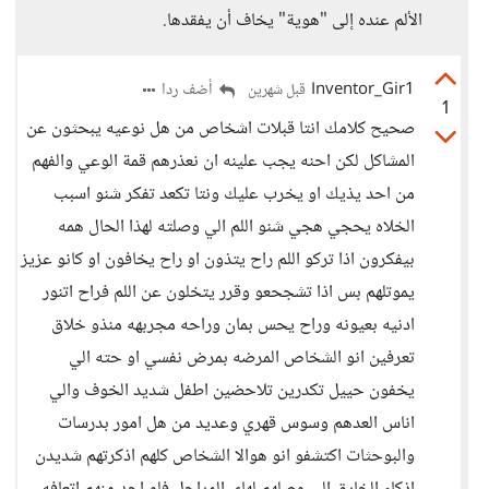
الألم عنده إلى "هوية" يخاف أن يفقدها.
Inventor_Gir1
أضف ردا
قبل شهرين
1
صحيح كلامك انتا قبلات اشخاص من هل نوعيه يبحثون عن
المشاكل لكن احنه يجب علينه ان نعذرهم قمة الوعي والفهم
من احد يذيك او يخرب عليك ونتا تكعد تفكر شنو اسبب
الخلاه يحجي هجي شنو اللم الي وصلته لهذا الحال همه
بيفكرون اذا تركو اللم راح يتذون او راح يخافون او كانو عزيز
يموتلهم بس اذا تشجحعو وقرر يتخلون عن اللم فراح اتنور
ادنيه بعيونه وراح يحس بمان وراحه مجربهه منذو خلاق
تعرفين انو الشخاص المرضه بمرض نفسي او حته الي
يخفون حييل تكدرين تلاحضين اطفل شديد الخوف والي
اناس العدهم وسوس قهري وعديد من هل امور بدرسات
والبوحثات اكتشفو انو هوالا الشخاص كلهم اذكرتهم شديدن