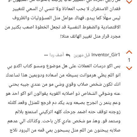
فقدان الاستقرار، لا بحب المعاناة ولا تنسي ان السعي للتغيير
ليس سهلًا كما يبدو، فهناك عوامل مثل المسؤوليات والظروف
الاقتصادية والضغوط النفسية قد تجعل الخطوة اصعب بكثير من
مجرد قرار مثل تغيير الهاتف مثلا!
Inventor_Gir1
أضف ردا
قبل شهرين
1
بس اكو درسات اتعملات على هل موضوع وسسو كتاب اكدو بي
انو اللم يطي هرموانت بسيطه من اسعاده ودوبمين هذا تساعدك
انك تكون شخص صلاب وقوي وشي مو من عندي جيبه بحثي
عنه وشوفي الشخاص ذو اصلابه القويه يقوالون انو اكو احد هو
وعم يتمر ن انجرح بصبعه وبد يكد دم فرجع للمنزل وقعد كلتله
زوجته توقف حته اضمد جرحك كلهه اتركيني استمتع بلالم
وستمد قو. وهذ مو شخص عادي كان باحث. وكذالك الي عدهم
صلابه يبحثون عن اللم مثل يسبحون بمي قمه من البرود ثلاج