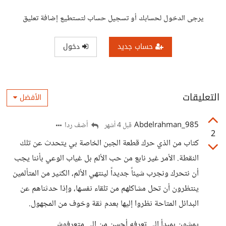
يرجى الدخول لحسابك أو تسجيل حساب لتستطيع إضافة تعليق
حساب جديد
دخول
التعليقات
الأفضل
Abdelrahman_985
أضف ردا
قبل 4 أشهر
2
كتاب من الذي حرك قطعة الجبن الخاصة بي يتحدث عن تلك
النقطة. الأمر غير نابع من حب الألم بل غياب الوعي بأننا يجب
أن نتحرك ونجرب شيئاً جديداً لينتهي الألم، الكثير من المتألمين
ينتظرون أن تحل مشاكلهم من تلقاء نفسها، وإذا حدثناهم عن
البدائل المتاحة نظروا إليها بعدم ثقة وخوف من المجهول.
يمشون بمبدأ الي تعرفه أحسن من الي متعرفوش