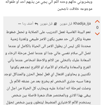
ويضربوني حالهم وحته اللم الي يجي من يذيهم احد او طفواله
موجوعه خلاقت ناجحين
Khadija_ija
أضف ردا
قبل شهرين
قبل شهرين
0
نعم البيئة القاسية تعمل التدريب على الصلابة و تحمل ضغوط
معينة ولكن الى حد معين يكون الامر طبيعي ولفترة زمنية
محددة لكن ليس ان يطول الامر الى الحياة بالكامل او عندما
تصل الى سلام نفسي عالي جدا او عندما تصل مرحلة الرخاء و
السعادة عليك بالتخلي عن الالم والاحظ اشخاص عندما يأتي
الفرح والسعادة والسلام او الأعياد او الأفرح تجدهم يكونوا
نكديين و يحاولون افتعال اي فعل لجعل الحزن والمشاكل توجد
وهذا سببه جذري الشخص لم يخرج بعد من عشقه للألم بل
وصلت لمرحلة انه اعتادة عليه ويحارب كل الحياة من اجل ان
يبقى بهذا الاذى وبالمختصر هناك شعرة فاصلة بين شخص
يستخدم الألم الاختياري المنضبط ليتطور، وبين شخص تحوّل