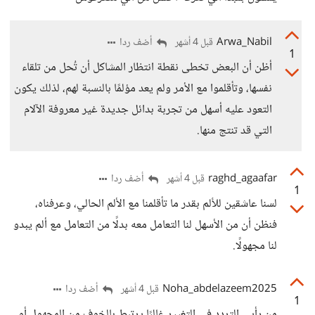
Arwa_Nabil
أضف ردا
قبل 4 أشهر
1
أظن أن البعض تخطى نقطة انتظار المشاكل أن تُحل من تلقاء
نفسها، وتأقلموا مع الأمر ولم يعد مؤلمًا بالنسبة لهم، لذلك يكون
التعود عليه أسهل من تجربة بدائل جديدة غير معروفة الآلام
التي قد تنتج منها.
raghd_agaafar
أضف ردا
قبل 4 أشهر
1
لسنا عاشقين للألم بقدر ما تأقلمنا مع الألم الحالي، وعرفناه،
فنظن أن من الأسهل لنا التعامل معه بدلًا من التعامل مع ألم يبدو
لنا مجهولًا.
Noha_abdelazeem2025
أضف ردا
قبل 4 أشهر
1
من رأيي التردد في التغيير غالبًا يرتبط بالخوف من المجهول أو