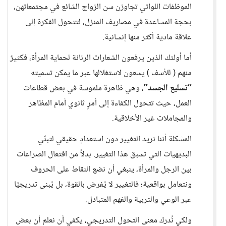
الموظفات اللواتي تجاوزن سن الزواج الشائع في مجتمعاتهن،
بحجة المساعدة في مصاريف المنزل، لتتحول الفكرة إلى
علاقة مادية أكثر منها إنسانية.
أما أولئك الذين يرفعون الشعارات الرنانة لحماية المرأة، فكثيرٌ
منهم ( للأسف ) يسعون لاستغلالها عبر ما يمكن تسميته
“تسليع الجسد”
، وهي ظاهرة ملموسة في بعض قطاعات
العمل، حيث تتحول الكفاءة إلى أمرٍ ثانوي أمام المظاهر
والمجاملات غير الأخلاقية.
المشكلة أننا نريد التغيير دون استعدادٍ حقيقي لتبنّي
البديهيات التي تسبق هذا التغيير. بدلاً من افتعال الصراعات
بين الرجل والمرأة، ينبغي أن نضع النقاط على الحروف
ونتعامل بواقعية؛ فالتغيير لا يُفرض بالقوة، بل يُبنى تدريجيًا
عبر الوعي والتربية والفهم المتبادل.
ولكي نُدرك معنى التحول التدريجي، يكفي أن نعلم أن بعض