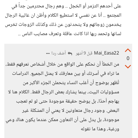
على أحدهم التزمر أو الخجل .. وهم رجال محترمين جداً في
المجتمع .. أنا عن نفسي لا استطيع الكلام وأظن ان غالبية الرجال
يخدمون زوجاتهم ولا يتحدثون عن ذلك وكذلك الزوجات تخرس
لسانها وتحمد ربها اذا كانت عاقلة وتعرف مصايب الناس ..
Mai_Easa22
أضف ردا
قبل 9 أشهر
0
من الخطأ أن نحكم على الواقع من خلال أشخاص نعرفهم فقط،
ما تراه في أسرتك أو بين معارفك لا يمثل الجميع. الدراسات
تُظهر بوضوح أن أغلب النساء يتحملن الجزء الأكبر من
مسؤوليات البيت، بينما يشارك بعض الرجال فقط. الكلام هنا لا
يهاجم أحدًا، بل يوضح حقيقة موجودة حتى لو لم تعجب
البعض. وجود رجال متعاونين لا يعني أن المشكلة غير
موجودة، بل يدل على أن التعاون ممكن عندما يكون هناك وعي
ورغبة، وهذا ما نقوله