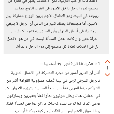
الاهتمامات أو حب الترفيه، لكن الاختلاف يظهر في نظرة كل
مجتمع لدور الرجل داخل الأسرة.في الغرب الزوج يساعد
زوجته في البيت ومع الأطفال، لأنهم يرون الزواج مشاركة بين
الاثنين. أما مجتمعاتنا،يعتقد كثير من الناس أن الرجل لا ينبغي
أن يشارك في أعمال المنزل، وأن المسؤولية تقع بالكامل على
المرأة حتى وإن كانت تعمل. المسألة ليست في من هو الأفضل،
بل في اختلاف نظرة كل مجتمع إلى دور الرجل والمرأة.
Lina_Amer1
أضف ردا
قبل 9 أشهر
1
أظن أن الفارق أعمق من مجرد المشاركة في الأعمال المنزلية
فالرجل الشرقي تربى في بيئة تُحمّله مسؤولية القوامة أكثر من
الشراكة، بينما الغربي نشأ على مبدأ المساواة وتوزيع الأدوار. لكن
في المقابل، هناك رجال شرقيون بدأوا فعلاً يتغيرون ويشاركون
بوعي، تمامًا كما توجد نساء غربيات ما زلن يواجهن تمييزًا خفيًا.
ربما السؤال الأهم ليس من الأفضل بل كيف يمكننا أن نعيد