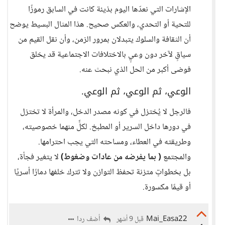
الإشارات التي نعدّها اليوم بذيئة كانت في السابق رموزًا
للتحية أو التحدي، والعكس صحيح. هذا المثال البسيط يوضح
أن الثقافة والسلوك يتبدلان بمرور الزمن، وأن نقل القيم من
سياقٍ لآخر دون وعيٍ بالاختلافات الاجتماعية قد يخلق
فوضى أكبر من الحل الذي نبحث عنه.
الوعي، ثم الوعي، ثم الوعي.
فالرجل لا يُختزل في كونه مصدر الدخل، والمرأة لا تختزل
في دورها داخل السرير أو المطبخ. لكلٍّ منهما خصوصيته،
وطريقته في العطاء، ومساحته التي يجب احترامها.
والمجتمع
( بما يفرضه من عادات وضغوط)
لا يتغير فجأة،
بل بخطواتٍ متزنة تحفظ التوازن ولا تترك خلفها دمارًا أسريًا
أو قيمًا مكسورة.
Mai_Easa22
أضف ردا
قبل 9 أشهر