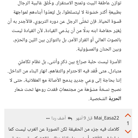
توازن عاطفة البيت وتمنح الاستقرار. وخُلق غالبية الرجال
بطبيعةٍ أكثر خشونة لا ليتسلطوا، بل ليُعدّوا أبناءهم لمواجهة
قسوة الحياة. فإن تخلّى الرجل عن دوره التربوي، فالأجدر به أن
يُغيّر حفاضة ابنه بدلًا من أن يدّعي القيادة، لأن القيادة ليست
بالصوت العالي أو القرار الآمر، بل بالتوازن بين اللين والحزم،
وبين الحنان والمسؤولية.
الأسرة ليست حلبة صراع بين ذكرٍ وأنثى، بل نظام تكامليّ
متبادل، متى فُقد فيه الاحترام والتفاهم، انهار البناء من الداخل.
إننا بحاجة إلى وعيٍ جديدٍ يدمج الأصالة مع العقلانية، حتى لا
نصبح نسخةً مشوّهة من مجتمعاتٍ فقدت روحها تحت شعار
الحرية
الشخصية.
Mai_Easa22
أضف ردا
قبل 9 أشهر
1
كلامك فيه جزء من الحقيقة لكن الصورة عن الغرب ليست كما