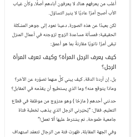
أغلب من يعرفهم هناك لا يعرفون آباءهم أصلًا، وكأن غياب
الأب أصبح أمرًا عاديًا لا يثير التساؤل.
لكن بعيدًا عن هذه الصورة، دعينا نعود إلى جوهر المشكلة
الحقيقية؛ فمسألة مساعدة الزوج لزوجته في أعمال المنزل
تبقى أمرًا ثانويًا مقارنةً بما هو أعمق:
كيف يعرف الرجل المرأة؟ وكيف تعرف المرأة
الرجل؟
بل، إن أردنا الدقة، كيف يبني كلٌّ منهما تصوّره عن الآخر؟
وماذا يتوقع منه؟ وما الذي يستطيع أن يقدّمه في المقابل؟
حدثني أحدهم ( مازحًا ) وهو متزوج من موظفة في قطاع
التعليم، فقال: “يُحيّرني الرجل الذي يذهب لخطبة فتاة
جامعية طموحة، ثم يشترط عليها ألا تعمل!”
وفي الجهة المقابلة، ظهرت فئة من الرجال تتعمّد استهداف