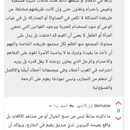
نراها في الأفلام أو نسمعها دائمًا هناك عائلات كثيرة مستقرة
وتعيش باحترام وتعاون حتى وإن كانت طريقتهم مختلفة عن
طريقتنا المشكلة لا تكمن في المساواة أو المشاركة بل في غياب
الوعي أو سوء استخدام الحرية ووجود القوانين التي تحمي
المرأة أو الطفل لا يعني أن القيم قد اختفت بل يدل على
محاولة المجتمع منع الظلم لكل مجتمع طريقته الخاصة والمهم
أن نأخذ ما يفيدنا ونترك ما لا يناسبنا الأسرة تقوم على التفاهم
والاحترام والرجل الذي يعاون زوجته لا يقل قدره بل يزيد
احترامه في الغرب أخطاء وفي مجتمعاتنا أخطاء أيضًا والأفضل
أن نتعلم من التجارب ونبني نموذجًا يقوم على الرحمة
والمسؤولية
demane
أضف ردا
قبل 9 أشهر
0
ما ذكرته سابقًا ليس من نسج الخيال أو من مشاهد الأفلام، بل
واقع يعيشه كثيرون. لدي صديق يقيم في الخارج، ويؤكد أن