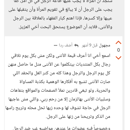
سنجد أن المراة لا يجب عليها طاعة الرجل في كل أمر، كما
يجب على الرجل أن لا يبالغ في تقويم المرأة وأن يتقبلها على
عيبها وإلا كسرها، فإذا اهتم كبار الفقهاء بالعلاقة بين الرجل
والأنثى، فلابد أن الموضوع يستحق البحث أخي العزيز.
مجهول
أضف ردا
قبل 9 أشهر
0
اسمع أخي انا أعرف قيمة الأنثى ولكن مش بكل يوم نلاقي
رجال بكل المنتديات بيتكلموا عن الأنثى مثل ما حاصل منهن
كل يوم الرجل والرجل وهذا كله من كثر الغل والحقد اللي
صارت الأنثى تشبع به أفكارها الوهمية بكذبة المساواة
والحرية، ولو تبغي قادرين نملأ الصفحات والمواقع بتفاهات
وسلبيات الأنثى بهالزمان إلا من رحم ربي، واللي مش عاجبها
الرجل في حاجة تشوف لها وحده زيها تحل محله وتريح راسها
من الذكر وتريحنا من زنها على الرجل.
وخصوصاً فيه عضوات ما عندهن مواضيع غير ضد الرجل