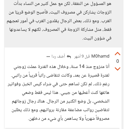
هو المسؤول عن النفقة، لكن مع عمل كثير من النساء بدأت
الزوجات يشاركن في مصروف البيت، فأصبح الوضع قريبًا من
الغرب. ومع ذلك، بعض الرجال يقلدون الغرب في أمور تعجبهم
فقط، مثل مشاركة الزوجة في المصروف، لكنهم لا يساعدونها
في شؤون البيت.
M0hamd
أضف ردا
قبل 9 أشهر
0
أنا متزوج منذ 14 سنة، وخلال هذه الفترة عملت زوجتي
لفترة قصيرة عن بعد، وكانت تتقاضى راتباً قريباً من راتبي.
رغم ذلك، لم تكن تساهم حتى في شراء كيس الخبز، وفواتير
هاتفها كنت أغطيها من جيبي. هذا ليس فقط وضعي
الشخصي، بل وضع الكثير من الرجال. هناك رجال زوجاتهم
تتقاضين رواتب مضاعفة مقارنة برواتبهم، ومع ذلك يطلبن
مصروفاً شهرياً ولا يساهمن بأي شيء من دخلهن.