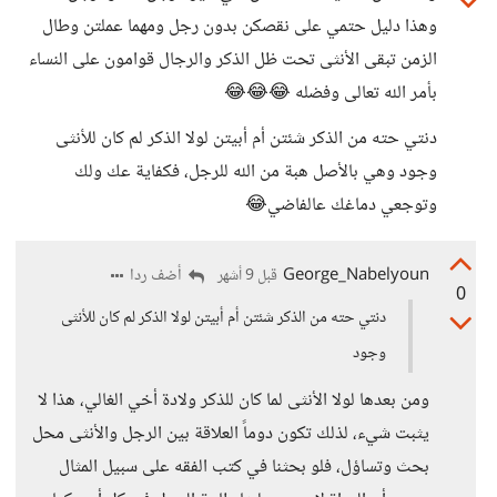
وهذا دليل حتمي على نقصكن بدون رجل ومهما عملتن وطال
الزمن تبقى الأنثى تحت ظل الذكر والرجال قوامون على النساء
بأمر الله تعالى وفضله 😂😂😂
دنتي حته من الذكر شئتن أم أبيتن لولا الذكر لم كان للأنثى
وجود وهي بالأصل هبة من الله للرجل، فكفاية عك ولك
وتوجعي دماغك عالفاضي😂
George_Nabelyoun
أضف ردا
قبل 9 أشهر
0
دنتي حته من الذكر شئتن أم أبيتن لولا الذكر لم كان للأنثى
وجود
ومن بعدها لولا الأنثى لما كان للذكر ولادة أخي الغالي، هذا لا
يثبت شيء، لذلك تكون دوماً العلاقة بين الرجل والأنثى محل
بحث وتساؤل، فلو بحثنا في كتب الفقه على سبيل المثال