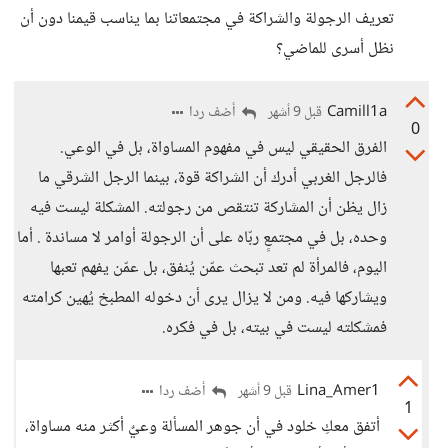
تعريف الرجولة والشراكة في مجتمعاتنا بما يناسب قيمنا دون أن
نظل أسرى للماضي؟
Camill1a
أضف ردا
قبل 9 أشهر
0
الفرق الحقيقي ليس في مفهوم المساواة، بل في الوعي.
فالرجل الغربي أدرك أن الشراكة قوة، بينما الرجل الشرقي ما
زال يظن أن المشاركة تنتقص من رجولته. المشكلة ليست فيه
وحده، بل في مجتمعٍ ربّاه على أن الرجولة أوامر لا مساندة . أما
اليوم، فالمرأة لم تعد تبحث عمّن يُنفق، بل عمّن يفهم تعبها
ويشاركها فيه. ومن لا يزال يرى أن دخوله المطبخ يُهين كرامته
فمشكلته ليست في بيته، بل في فكره.
Lina_Amer1
أضف ردا
قبل 9 أشهر
1
أتفق معكِ خلود في أن جوهر المسألة وعيٌ أكثر منه مساواة،