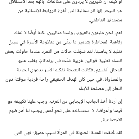
أو كيف أن كثيرين لا يردّون على مكالمات آبائهم بعد الاستقلال
عن البيت. إنها الرأسمالية التي تُفرغ الروابط الإنسانية من
مضمونها العاطفي.
نعم، نحن مليئون بالعيوب، ولسنا مثاليين، لكننا أيضًا لا نملك
رفاهية المخاطرة بتدمير ما تبقّى من منظومة الأسرة في سبيل
تقليدٍ لا يناسبنا. لقد سُجّلت حالات من التمرّد عندما حاولت بعض
النساء تطبيق قوانين غربية سُنّت في برلماناتٍ يغلب عليها
الرجال أنفسهم، فكانت النتيجة تفكك الأسر بدعوى الحرية
والمساواة، في حين كان الهدف الحقيقي راحة فردية مؤقتة دون
النظر إلى مصلحة الأبناء.
إن أردنا أخذ الجانب الإيجابي من الغرب، وجب علينا تكييفه مع
قيمنا وأعرافنا، لا استنساخه على نحوٍ أعمى يجلب لنا أمراضهم
الاجتماعية.
لقد خُلقت اللمسة الحنونة في المرأة لسببٍ عميق؛ فهي التي