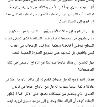
بشكل ملحوظ. فالكثير من هذه العلاقات التي تُقدَّم للعالم على
أنها نموذج
أسري
تبدأ في الأصل بعلاقة غير شرعية، ونتيجةً
لذلك سُنَّت القوانين ليس لحماية الأسرة، بل لحماية الطفل، هذا
إن خرج إلى الحياة أصلًا.
بل إن الواقع يُظهر حالات لآباءٍ يربّون أبناءً ليسوا من أصلابهم
دون علمهم، في مجتمعات ترفع شعار الشفافية لكنها تخفي تحت
السطح فوضى أخلاقية منظمة. وما يُثير الإعجاب في الغرب
ليس واقعهم، بل قدرتهم على تسويق الصورة الجميلة فقط.
فهل تعلمين أن هناك عزوفًا متزايدًا عن الزواج الرسمي في تلك
المجتمعات؟
تعيش المرأة مع الرجل سنواتٍ تقدم له كل مزايا الزوجة أملًا في
علاقة دائمة، بينما يتهرب الرجل من الزواج خوفًا من قانون
الطلاق الذي يخصم من ممتلكاته نصفها على الأقل. كما لا يُظهِر
الإعلام كيف أن الوالد هناك يحتاج إلى موعدٍ مسبق لرؤية ابنه،