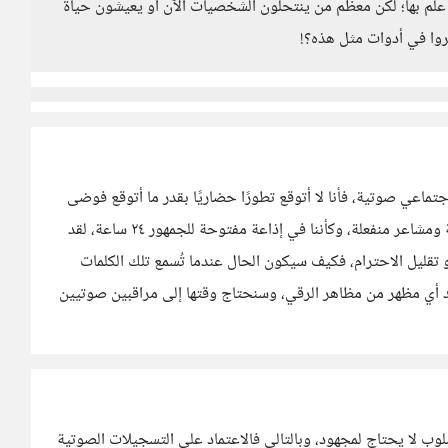
علم بها؛ لكن معظم من ينتحلون الشخصيات الآن أو يعيشون حياة
روا في أدوات مثل هذه؟!
اعي صوتية، فأنا لا أتوقع تطورًا حضاريًا بقدر ما أتوقع فوضى
حقيقية! ستتحول المنصات إلى ساحة جدال علني بنبرة عالية ومشاعر منفعلة، وكأننا في إذاعة مفتوحة للجمهور ٢٤ ساعة، لقد
 تقليل الاحترام، فكيف سيكون الحال عندما تُسمع تلك الكلمات
أي مظهر من مظاهر الرقي، وسنحتاج وقتها إلى مراقبين صوتيين
لوب لا يحتاج لمجهود، وبالتالي فالاعتماد على التسجيلات الصوتية