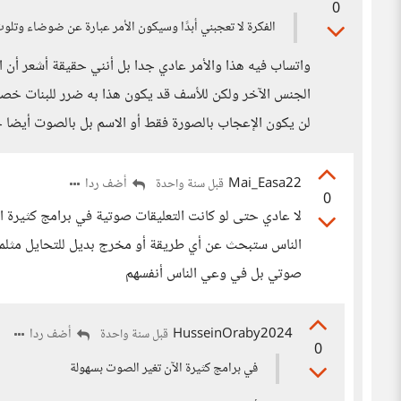
0
الفكرة لا تعجبني أبدًا وسيكون الأمر عبارة عن ضوضاء وتل
واتساب فيه هذا والأمر عادي جدا بل أنني حقيقة أشعر أ
الجنس الآخر ولكن للأسف قد يكون هذا به ضرر للبنات خصو
لن يكون الإعجاب بالصورة فقط أو الاسم بل بالصوت أيضا خصوصا
Mai_Easa22
أضف ردا
قبل سنة واحدة
0
لا عادي حتى لو كانت التعليقات صوتية في برامج كثيرة 
الناس ستبحث عن أي طريقة أو مخرج بديل للتحايل مثلما 
صوتي بل في وعي الناس أنفسهم
HusseinOraby2024
أضف ردا
قبل سنة واحدة
0
في برامج كثيرة الآن تغير الصوت بسهولة