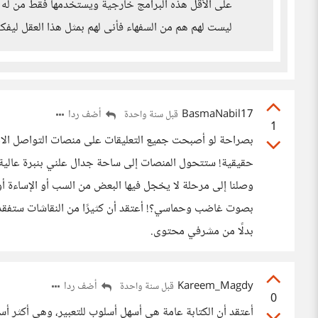
على الأقل هذه البرامج خارجية ويستخدمها فقط من له 
ليست لهم هم من السفهاء فأنى لهم بمثل هذا العقل ليفك
BasmaNabil17
أضف ردا
قبل سنة واحدة
1
بصراحة لو أصبحت جميع التعليقات على منصات التواصل الاجتم
وصلنا إلى مرحلة لا يخجل فيها البعض من السب أو الإساءة أو
بصوت غاضب وحماسي؟! أعتقد أن كثيرًا من النقاشات ستفقد 
بدلًا من مشرفي محتوى.
Kareem_Magdy
أضف ردا
قبل سنة واحدة
0
أعتقد أن الكتابة عامة هي أسهل أسلوب للتعبير، وهي أكثر أس