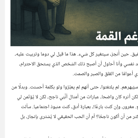
. حين أُنجز، سيتغير كل شيء. هذا ما قيل لي دوما وتربيت عليه،
 نفسي وأنا أحاول أن أصبح ذلك الشخص الذي يستحق الاحترام،
 أعوامًا من القلق والصبر والصمت.
هرهم. لم يلتفتوا، حتى أنهم لم يعبِّرُوا ولو بكلمة أحسنت. وبدلًا من
 أثره كان واضحا، عبارات من أمثال أنَّنِي ناجح، لكن لا يُؤتَمن لي
ع. مغرور، وإن كنت بارعًا!، بعبارة أدق، كنت منبوذ اجتماعيا. سألت
من أن أكون ناجحًا؟ أم أن الحب الحقيقي لا يُشترى بإنجاز، بل