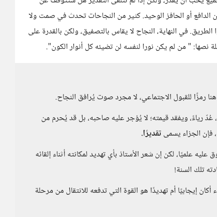
ميع يحب أن يقدر، ولكن إذا لم تتلقى التقدير هل ستتوقف عن
كون الدافع أو الحافز الوحيد. كثير من النجاحات تحدث في صمت ولا
 الطريق. في النهاية، النجاح لا يقاس بالتصفيق، ولكن بالقدرة على
 نصها: " من لم يكن نورا لنفسه لن تضيئه كل أنوار الكون".
نا رمزًا للقبول الاجتماعي، لا مجرد صوت يُرافق النجاح.
ُدّ رياءً، ويفقد قيمته؛ لا يُؤجر عليه صاحبه، بل قد يُحرم من
ا، فإن الجزاء يسمى
تقديرًا.
ليه علميًا، لكن إن شعر الأستاذ بأي تهديد لمكانته أثناء إلقائه
ته تلك السنة!
أكان إيجابيًا أم تهديدًا هو القوة التي تدفعه للانتقال من مرحلة