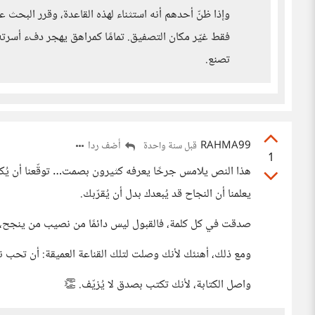
وإذا ظنّ أحدهم أنه استثناء لهذه القاعدة، وقرر البحث عن
فقط غيّر مكان التصفيق. تمامًا كمراهق يهجر دفء أسرته إ
تصنع.
RAHMA99
أضف ردا
قبل سنة واحدة
1
هذا النص يلامس جرحًا يعرفه كثيرون بصمت… توقّعنا أن يُكافأ 
يعلمنا أن النجاح قد يُبعدك بدل أن يُقرّبك.
صدقت في كل كلمة، فالقبول ليس دائمًا من نصيب من ينجح،
ومع ذلك، أهنئك لأنك وصلت لتلك القناعة العميقة: أن تحب ن
واصل الكتابة، لأنك تكتب بصدق لا يُزيّف. 👏