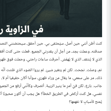
كنت أظن أنني حين أصل، سيُحتَفى بي. حين أحقق، سيحتضنني التصفيق
صدقته، وعملت بجد، من أجل أن يقدرني الجميع. فعلت حتى كدت أفقد
الذي لا يُنتقد، الذي لا يُهمّش. أحرقت ساعات راحتي، وحملت فوق ظهري
ثم، وصلت. نجحت. لكن لم يتغير شيئ. لم يروا الضوء الذي ظننت أنَّه سيُب
ذلك، مر على سمعي، ما يقال من وراء ظهري، سوآءا أكان حقيقيا أم لا، لكن
جانب. بارع، لكن فيَّ أمرٍ ما يثير الريبة. أتصرف وكأنَّني أرفع من الجمي
نفسي، هل كنت أركض في الطريق الخطأ؟ هل يجب أن أكون محبوبًا أكثر 
يُمنح لأسبابٍ لا نفهمها؟