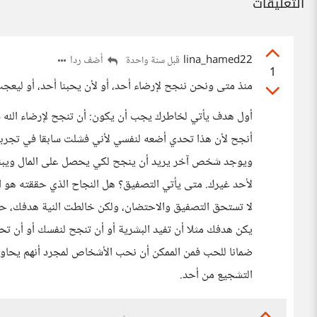
التعليقات
lina_hamed22
أضف ردا
قبل سنة واحدة
1
منذ متى ونحن ننجح لإرضاء أحد، أو لأن يحبنا أحد، أو ليعجب ب
أول هدف يأتي لخاطرك يجب أن يكون: أن تنجح لإرضاء الله سب
أنجح لأن هذا تحدي أضعه لنفسي لأني فشلت سابقا في تجربة م
ويوجد شخص آخر يريد أن ينجح لكي يحصل على المال ويبن
لأحد غيرك. متى يأتي التصفيق؟ هل النجاح الذي حققته هو اختر
لا تستحق التصفيق والاحتضان، ولكن خالطت النية هدفك، حيث
يكن هدفك مثلا أن تفيد البشرية أو أن تنجح لنفسك أو أن ت
ضمانا للحب فمن الممكن أن نحب الأشخاص لمجرد أنهم يحاولو
التشجيع من أحد.