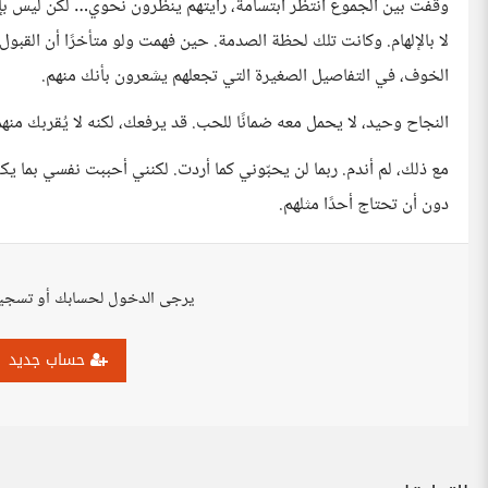
وقفت بين الجموع أنتظر ابتسامة، رأيتهم ينظرون نحوي… لكن ليس بإع
لا بالإلهام. وكانت تلك لحظة الصدمة. حين فهمت ولو متأخرًا أن القب
الخوف، في التفاصيل الصغيرة التي تجعلهم يشعرون بأنك منهم.
النجاح وحيد، لا يحمل معه ضمانًا للحب. قد يرفعك، لكنه لا يُقربك منه
مع ذلك، لم أندم. ربما لن يحبّوني كما أردت. لكنني أحببت نفسي بما 
دون أن تحتاج أحدًا مثلهم.
يرجى الدخول لحسابك أو تسجي
حساب جديد