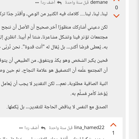
demane
أضف ردا
قبل سنة واحدة
0
لينا، لينا، لينا.... كلامك فيه الكثير من الوعي، وأقدّر جدً
لكن دعيني أشاركك منظورًا آخر.صحيح أن الأصل أن ننجح لإرضا
مجتمعات تؤثر فينا وتشكل مشاعرنا، شئنا أم أبينا. انظري إل
به، يُعطى فرصًا أكثر… بل يُقال له "أنت قدوة". نحن نُربّى
فحين يكبر الشخص وهو يكدّ ويتفوق، من الطبيعي أن يتوقع ش
أن المجتمع علّمه أن التصفيق هو علامة النجاح، ثم حين وصل
النية الصافية مطلوبة، نعم… لكن التقدير لا يجب أن يُعامل
يُؤخذ كأمرٍ مُسلَّم به.
الصدق مع النفس لا يناقض الحاجة للتقدير… بل يُكملها.
lina_hamed22
أضف ردا
قبل سنة واحدة
1