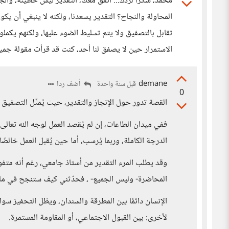
محمد، شكرا لردك... أتفق معك، التقدير ليس خطيئة، والج
المحاولة والنجاح؟ التقدير يسعدنا، ولكنه لا ينبغي أن ي
تقابل بالتصفيق ولا يتم تسليط الضوء عليها، ولكنهم يكملوا
الاستمرار حين لا يصفق لنا أحد، كنت قد قرأت مقولة جميلة
demane
أضف ردا
قبل سنة واحدة
0
القصة تدور حول الإنجاز والتقدير، حيث يُمثّل التصفيق ه
ففي ميدان الطاعات، إن لم يُقصد العمل لوجه الله تعالى، ع
الدرجة الكاملة، وربما يُرسب، أما حين يُقبل العمل خالصً
وقد يطلب المرء التقدير من أستاذ جامعي، رغم أنه متفوق ع
المحاضرة- وليس الجميع- ، فحدّثني كيف ستنجح في ماد
الإنسان دائمًا بين المطرقة والسندان، ويظل التحفيز سواء 
لأخرى: بين القبول الاجتماعي، أو المقاومة المستمرة.