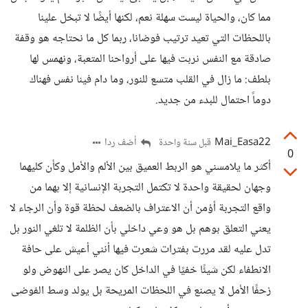
مما كان، والحياة ليست سهلة نعم، لكنها أيضًا لا تبخل علينا
باللحظات التي تعيد ترتيب فوضانا، ربما كل ما نحتاجه هو وقفة
صادقة مع النفس نربت فيها على أرواحنا المتعبة، ونهمس لها
بلطف: ما زال في القلب متسع للنور، وما دام فينا نفس فهناك
دوماً احتمال للبدء من جديد.
Mai_Easa22
أضف ردا
قبل سنة واحدة
0
أكثر ما يلامسني هو الربط العميق بين الألم والأمل وكأن كليهما
وجهان لحقيقة واحدة لا تكتمل التجربة الإنسانية إلا بهما من
واقع التجربة أؤمن أن الاعتراف بالضعف لحظة قوة وأن الرجاء لا
يعني التعلق بوهم بل هو وعي داخلي بأن الظلمة لا تلغي النور بل
تدل عليه لقد مررت بفترات شعرت فيها أنني أعيش على حافة
الانطفاء لكن شيئًا خفيًا في الداخل كان يصر على النهوض ولو
زحفًا الأمل لا يصنع في اللحظات المريحة بل يولد وسط الفوضى