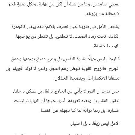
نمضي صامدين، وما من شكّ أن لكلّ ليلٍ نهاية، ولكلّ عتمةٍ فجرٌ
لا محالة من بزوغه.
يشتعل الأمل في قلوبنا حين نعترف بالألم؛ فقد يبقى كالجمرة
الكامنة تحت رماد الصمت، لا تنطفئ، بل تنتظر من يؤجّجها
بلهيب الحقيقة.
فالرجاء ليس جهلًا بقدرة النفس، بل وعيٌ عميق بوجعها وعمق
الجرح. فالرّوح القويّة تنهض رغم العجز، ونحن لا نولد أقوياء، بل
تصقلنا الانكسارات، وينضجنا الخذلان.
حين ندرك أن النور لا يأتي من الخارج دائمًا، بل يسكن داخلنا،
نتقبّل الفقد، بل ونعيد تعريفه. نُدرك حينها أن النهايات ليست
خسارة، بل ربما بوابةٌ لما كنا نجهله عن أنفسنا.
الأمل ليس زيفًا… بل اختيار.