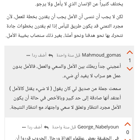
يختلف كثيراً عن الإنسان الذي لا يأمل ولا يرجو.
لكن لا يجب أن ننسى أن الأمل يجب أن يقترن بخطة للعمل، لأن
مجرد التمني قد يكون طريق لليأس إذا لم يقترن بخطوات جادة
نتحرك بها نحو هدفنا ونحو أملنا، بغير ذلك سنصاب بخيبة الأمل.
Mahmoud_gomas
أضف ردا
قبل سنة واحدة
1
أعجبني جداً ربطك بين الأمل والسعي والعمل، فالأمل بدون
عمل هو سراب لا يفيد أي شيء.
سمعت جملة من صديق لي كان يقول ( لا شيء يقتل كالأمل )
أعتقد أنها صادقة إلى حد كبير وبالأخص في حالة أن يكون
الأمل مجرد انتظار وتعلق لا سعي واجتهاد مع انتظار النتيجة.
George_Nabelyoun
أضف ردا
قبل سنة واحدة
0
في الحقيقة بعض عظماء الغزاة ورجال الحروب قرروا أن