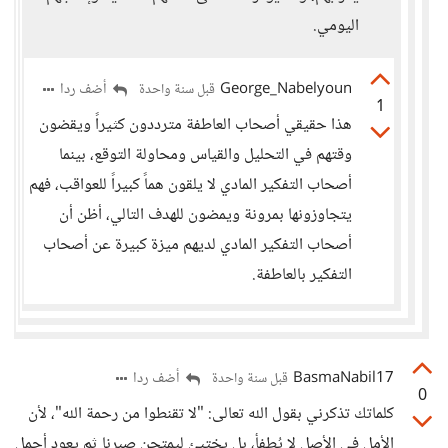
اليومي.
George_Nabelyoun
أضف ردا
قبل سنة واحدة
1
هذا حقيقي أصحاب العاطفة مترددون كثيراً ويقضون
وقتهم في التحليل والقياس ومحاولة التوقع، بينما
أصحاب التفكير المادي لا يلقون هماً كبيراً للعواقب، فهم
يتجاوزونها بمرونة ويمضون للهدف التالي، أظن أن
أصحاب التفكير المادي لديهم ميزة كبيرة عن أصحاب
التفكير بالعاطفة.
BasmaNabil17
أضف ردا
قبل سنة واحدة
0
كلماتك تذكرني بقول الله تعالى: "لا تقنطوا من رحمة الله"، لأن
الأمل في الأصل لا يُطفأ، بل يختبئ ليمتحن صبرنا ثم يعود أجمل