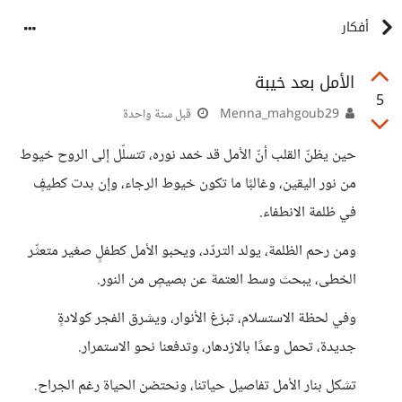
أفكار
الأمل بعد خيبة
5
Menna_mahgoub29
قبل سنة واحدة
حين يظنّ القلب أنّ الأمل قد خمد نوره، تتسلّل إلى الروح خيوط
من نور اليقين، وغالبًا ما تكون خيوط الرجاء، وإن بدت كطيفٍ
في ظلمة الانطفاء.
ومن رحم الظلمة، يولد التردّد، ويحبو الأمل كطفلٍ صغير متعثّر
الخطى، يبحث وسط العتمة عن بصيصٍ من النور.
وفي لحظة الاستسلام، تبزغ الأنوار، ويشرق الفجر كولادةٍ
جديدة، تحمل وعدًا بالازدهار، وتدفعنا نحو الاستمرار.
تشكل بنار الأمل تفاصيل حياتنا، ونحتضن الحياة رغم الجراح.