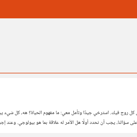
ل كل روح فيك. استرخي جيدًا وتأمل معي: ما مفهوم الحياة؟ هه، كل شيء يبدو ج
 هو السؤال: لماذا؟ ما الذي يحدث داخلنا؟ وللإجابة على سؤالنا، يجب أن نحدد أولًا هل الأمر له علا