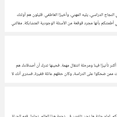
 النجاح الدراسي، يليه المهني، وأخيرًا العاطفي. قليلون هم أولئك
 أطمئنكم بأنها مجرد قوقعة من الأسئلة الوجودية المتشابكة. مقالتي
أكثر تأثيرًا فينا ومرحلة انتقال مهمة. فحينها تدرك أن أصدقاءك هم
كنت ممن ضحكوا على الدراسة، وكان حظهم عائلة فقيرة، فسترى أنك لا
عكم. إمام حانة ها نحن تائهون في زحمة هذا العالم، نحاول فهم الحياة