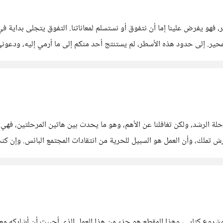
، فهو يفرض علينا إما أن نتفوق أو نستسلم لمعاناتنا. التفوق يتجلى بداية في
حير. إلى حدود هذه الأسطر، لم يستنتج أحد منكم إلى ما أرمي إليه، ودعوني
توازن النفسي؟ بعد
مرحلة الرشد، ولكن تغافلنا عن الأهم، وهو ما يحدث بين هاتين المرحلتين، فهي 
رش تملك، وأن العمل هو السبيل للحرية من انتقادات المجتمع البائس. وإن 
جد نفسك
 خلال مشروع كتابي، وهذا المقطع هو جزء من هذا العمل الذي أحببت أن أشاركه م