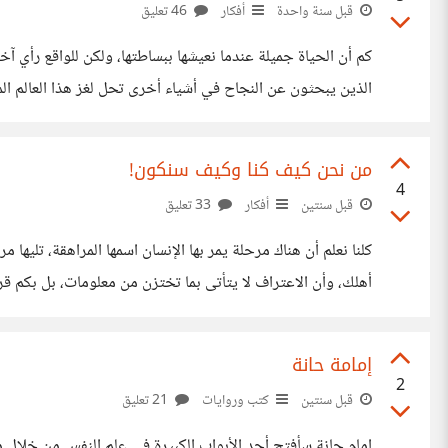
قبل سنة واحدة
أفكار
46 تعليق
كم أن الحياة جميلة عندما نعيشها ببساطتها، ولكن للواقع رأي آخر
الذين يبحثون عن النجاح في أشياء أخرى تحل لغز هذا العالم الم
هذه ترمي إلى فهم معنى السعادة الحقيقية، وهل يمكن تحقيق ال
من نحن كيف كنا وكيف سنكون!
4
قبل سنتين
أفكار
33 تعليق
كلنا نعلم أن هناك مرحلة يمر بها الإنسان اسمها المراهقة، تليها 
أهلك، وأن الاعتراف لا يتأتى بما تختزن من معلومات، بل بكم ق
تستحق التواجد. بين الإحباط والعزيمة على تجاوز الماضي، ست
إمامة حانة
2
قبل سنتين
كتب وروايات
21 تعليق
إمام حانة سأفتح أحد الأبواب الكبيرة في علم النفس من