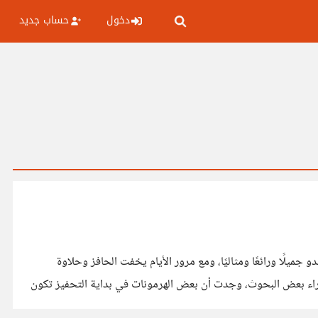
دخول
حساب جديد
ميلًا ورائعًا ومثاليًا، ومع مرور الأيام يخفت الحافز وحلاوة
قة بما هو بيولوجي. وعند إجراء بعض البحوث، وجدت أن بعض الهرمونات في بداية التحفيز تكون