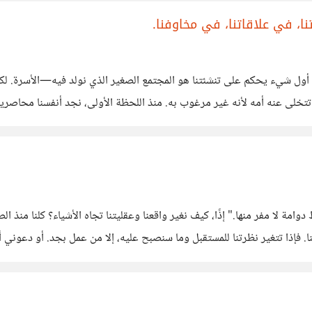
نا، في علاقاتنا، في مخاوفنا.
. أول شيء يحكم على تنشئتنا هو المجتمع الصغير الذي نولد فيه—الأسرة. لكن 
خلى عنه أمه لأنه غير مرغوب به. منذ اللحظة الأولى، نجد أنفسنا محاصرين ب
ماتها
مة لا مفر منها." إذًا، كيف نغير واقعنا وعقليتنا تجاه الأشياء؟ كلنا منذ 
نا. فإذا تتغير نظرتنا للمستقبل وما سنصبح عليه، إلا من عمل بجد. أو دعوني