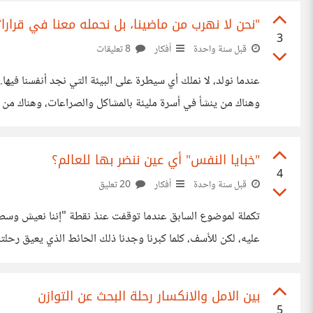
"نحن لا نهرب من ماضينا، بل نحمله معنا في قرارات
3
قبل سنة واحدة
أفكار
8 تعليقات
عندما نولد، لا نملك أي سيطرة على البيئة التي نجد أنفسنا فيها
وهناك من ينشأ في أسرة مليئة بالمشاكل والصراعات، وهناك من تت
على تكوين الشخصية لنأخذ مثالين يوضحان كيف تترك البيئة بص
"خبايا النفس" أي عين ننضر بها للعالم؟
4
قبل سنة واحدة
أفكار
20 تعليق
تكملة لموضوع السابق عندما توقفت عنذ نقطة "إننا نعيش وسط دوا
عليه، لكن للأسف، كلما كبرنا وجدنا ذلك الحائط الذي يعيق رحلت
فيما بعد أنه لا يستحق. فالحياة الجميلة تكمن في البساطة. هذا
بين الامل والانكسار رحلة البحث عن التوازن
5