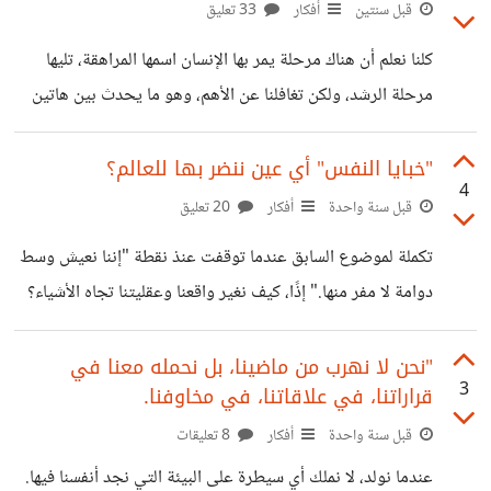
لغز هذا العالم المحير. إلى حدود هذه الأسطر، لم يستنتج أحد
قبل سنتين
أفكار
33 تعليق
منكم إلى ما أرمي إليه، ودعوني أطمئنكم بأنها مجرد قوقعة من
كلنا نعلم أن هناك مرحلة يمر بها الإنسان اسمها المراهقة، تليها
الأسئلة الوجودية المتشابكة. مقالتي هذه ترمي إلى فهم معنى
مرحلة الرشد، ولكن تغافلنا عن الأهم، وهو ما يحدث بين هاتين
السعادة الحقيقية، وهل يمكن تحقيق التوازن النفسي؟ بعد
المرحلتين، فهي أكثر تأثيرًا فينا ومرحلة انتقال مهمة. فحينها
تدرك أن أصدقاءك هم أهلك، وأن الاعتراف لا يتأتى بما تختزن من
"خبايا النفس" أي عين ننضر بها للعالم؟
4
معلومات، بل بكم قرش تملك، وأن العمل هو السبيل للحرية من
قبل سنة واحدة
أفكار
20 تعليق
انتقادات المجتمع البائس. وإن كنت ممن ضحكوا على الدراسة،
تكملة لموضوع السابق عندما توقفت عنذ نقطة "إننا نعيش وسط
وكان حظهم عائلة فقيرة، فسترى أنك لا تستحق التواجد. بين
دوامة لا مفر منها." إذًا، كيف نغير واقعنا وعقليتنا تجاه الأشياء؟
الإحباط والعزيمة على تجاوز الماضي، ستجد نفسك
كلنا منذ الصغر كانت لدينا أحلام وطموحات نسعى لتحقيقها،
وواقع مثالي نصبح عليه، لكن للأسف، كلما كبرنا وجدنا ذلك
"نحن لا نهرب من ماضينا، بل نحمله معنا في
3
قراراتنا، في علاقاتنا، في مخاوفنا.
الحائط الذي يعيق رحلتنا. فإذا تتغير نظرتنا للمستقبل وما
سنصبح عليه، إلا من عمل بجد. أو دعوني أقول إنه أيضًا خسر
قبل سنة واحدة
أفكار
8 تعليقات
المعركة، لأنه تخلى عن هويته لأجل حلم سيدرك فيما بعد أنه لا
عندما نولد، لا نملك أي سيطرة على البيئة التي نجد أنفسنا فيها.