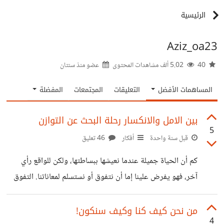
الرئيسية
Aziz_oa23
40
5.02 ألف مشاهدات المحتوى
عضو منذ
سنتان
المساهمات الأفضل
التعليقات
المجتمعات
المفضلة
بين الامل والانكسار رحلة البحث عن التوازن
5
قبل سنة واحدة
أفكار
46 تعليق
كم أن الحياة جميلة عندما نعيشها ببساطتها، ولكن للواقع رأي
آخر، فهو يفرض علينا إما أن نتفوق أو نستسلم لمعاناتنا. التفوق
يتجلى بداية في النجاح الدراسي، يليه المهني، وأخيرًا العاطفي.
قليلون هم أولئك الذين يبحثون عن النجاح في أشياء أخرى تحل
من نحن كيف كنا وكيف سنكون!
4