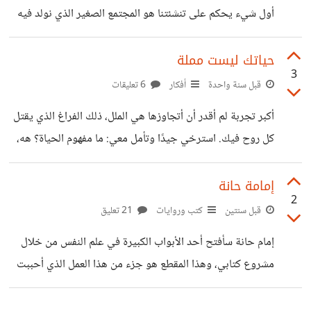
يستحق. فالحياة الجميلة تكمن في البساطة. هذا
أول شيء يحكم على تنشئتنا هو المجتمع الصغير الذي نولد فيه
—الأسرة. لكن هل كل الأسر متشابهة؟ بالطبع لا. هناك من يُولد
يتيم الوالدين، وهناك من ينشأ في أسرة مليئة بالمشاكل
حياتك ليست مملة
3
والصراعات، وهناك من تتخلى عنه أمه لأنه غير مرغوب به. منذ
قبل سنة واحدة
أفكار
6 تعليقات
اللحظة الأولى، نجد أنفسنا محاصرين بواقع لم نختره، لكنه
أكبر تجربة لم أقدر أن أتجاوزها هي الملل، ذلك الفراغ الذي يقتل
يصبح جزءًا من هويتنا مع الوقت. أثر البيئة على تكوين
كل روح فيك. استرخي جيدًا وتأمل معي: ما مفهوم الحياة؟ هه،
الشخصية لنأخذ مثالين يوضحان كيف تترك البيئة بصماتها
كل شيء يبدو جميلًا ورائعًا ومثاليًا، ومع مرور الأيام يخفت
الحافز وحلاوة الأشياء. هذا هو السؤال: لماذا؟ ما الذي يحدث
إمامة حانة
2
داخلنا؟ وللإجابة على سؤالنا، يجب أن نحدد أولًا هل الأمر له
قبل سنتين
كتب وروايات
21 تعليق
علاقة بما هو بيولوجي. وعند إجراء بعض البحوث، وجدت أن
إمام حانة سأفتح أحد الأبواب الكبيرة في علم النفس من خلال
بعض الهرمونات في بداية التحفيز تكون مرتفعة، ولكن مع مرور
مشروع كتابي، وهذا المقطع هو جزء من هذا العمل الذي أحببت
الوقت يعتاد الدماغ على الفكرة فلا
أن أشاركه معكم. إمام حانة ها نحن تائهون في زحمة هذا العالم،
نحاول فهم الحياة التي خُلقنا وسطها، نحاول ربط الأمور ببعضها،