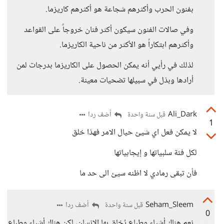
بفنون الحرب وأكثرهم شجاعة هو أكثرهم كاريزما.
وفي صالات الفنون سيكون أكثر فنان خروجاً على القواعد
وأكثرهم ابتكاراً هو الأكثر من ناحية الكاريزما.
لذلك في رأيي أنه يمكن الحصول على الكاريزما بدرجات لمن
أرادها وبذل في سبيلها تضحيات معينة.
Ali_Dark
أضف ردا
قبل سنة واحدة
1
لا يمكن فعل اي شيئ حيال الامر فهذا خلق
لكل فئة سلبياتها و إيجابياتها
فأن تبقى رمادي لا اظنه سيئ الى حد ما
Seham_Sleem
أضف ردا
قبل سنة واحدة
0
نعم هناك أشياء وطباع يُخلق بها الإنسان، لكن هناك أشياء وطباع