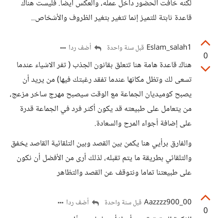
لكنه خافت الحضور داخل عمله، والعكس أيضاً. فليست هناك
قاعدة ثابتة للتميز إنما تتغير بتغير الظروف والأشخاص..
Eslam_salah1
أضف ردا
قبل سنة واحدة
0
هناك قاعدة هامة هنا تتعلق بقانون الجذب ( تفر الاشياء عندما
تسعى لك وتظل مكانها عندما تفقد رغبتك فيها) من يريد أن
يصبح كوميديان الجماعة مع الوقت سيصبح مهرج ساخر مزعج،
من يتعامل على طبيعته قد يكون أكثر فرد في الجماعة قدرة
على إضافة أجواء المرح والسعادة.
والفارق برأيي هنا يكمن بين القصد وبين التلقائية القاصد يخفق
والتلقائي بطريقة ما يتم تقبله، لذلك أرى من الأفضل أن نكون
على طبيعتنا تماما ونتوقف عن القصد والتظاهر
Aazzzz900_00
أضف ردا
قبل سنة واحدة
0