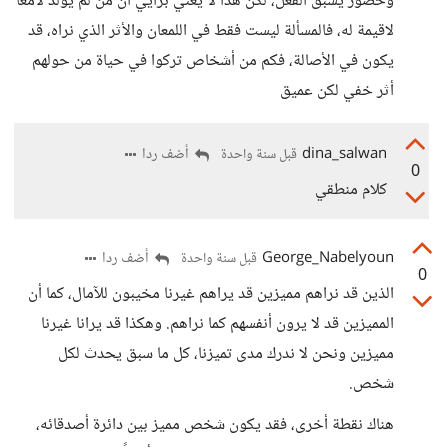
وحضور يسبق الفعل، لكن هذا لا يعني برأيي أن من لم يولد لامعا
لاقيمة له، فالمسألة ليست فقط في اللمعان والأثر الذي نراه، قد
يكون في الأصالة، فكم من أشخاص تركوا في حياة من حولهم
أثر خفي لكن عميق
dina_salwan
أضف ردا
قبل سنة واحدة
0
كلام منطقي
George_Nabelyoun
أضف ردا
قبل سنة واحدة
0
الذين قد نراهم مميزين قد يراهم غيرنا مخيبون للآمال، كما أن
المميزين قد لا يرون أنفسهم كما نراهم. وهكذا قد يرانا غيرنا
مميزين ونحن لا ندرك مدى تميزنا، كل ما سبق يحدث لكل
شخص.
هناك نقطة أخرى، فقد يكون شخص مميز بين دائرة أصدقائه،