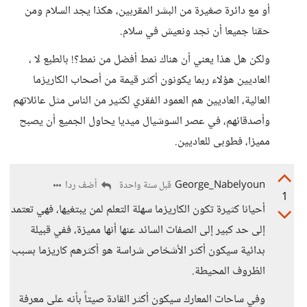
أو مع دائرة صغيرة من البشر المقربين، هكذا يجد السلام ومن
حقنا جميعا أن نجد ونعيش في سلام.
ولكن هل هذا يعني أن هناك نمط أفضل من نمط؟! بالطبع لا ،
العاديين هؤلاء ربما يكونون أكثر قيمة من أصحاب الكاريزما
العالية، العاديين هم العمود الفقري لكثير من الناس مثل عائلاتهم
وأصدقائهم، في عصر السوشيال ميديا يحاول الجميع أن يصبح
مميزا، فطوبى للعاديين.
George_Nabelyoun
أضف ردا
قبل سنة واحدة
1
أحيانا كثيرة تكون الكاريزما سهلة التعلم لمن يبتغيها، فهي تعتمد
إلى حد كبير إلى الصفات السائد عنها أنها مميزة، ففي قبيلة
بدائية سيكون أكثر الأشخاص شراسة هو أكثرهم كاريزما بسبب
الظروف المحيطة.
وفي ساحات المعارك سيكون أكثر القادة صيتاً بأنه على معرفة