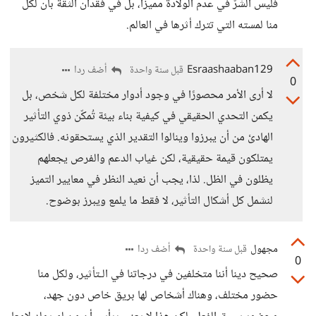
فليس الشرّ في عدم الولادة مميزًا، بل في فقدان الثقة بأن لكل
منا لمسته التي تترك أثرها في العالم.
Esraashaaban129
أضف ردا
قبل سنة واحدة
0
لا أرى الأمر محصورًا في وجود أدوار مختلفة لكل شخص، بل
يكمن التحدي الحقيقي في كيفية بناء بيئة تُمكّن ذوي التأثير
الهادئ من أن يبرزوا وينالوا التقدير الذي يستحقونه. فالكثيرون
يمتلكون قيمة حقيقية، لكن غياب الدعم والفرص يجعلهم
يظلون في الظل. لذا، يجب أن نعيد النظر في معايير التميز
لنشمل كل أشكال التأثير، لا فقط ما يلمع ويبرز بوضوح.
مجهول
أضف ردا
قبل سنة واحدة
0
صحيح دينا أننا متخلفين في درجاتنا في الـتأثير، ولكل منا
حضور مختلف، وهناك أشخاص لها بريق خاص دون جهد،