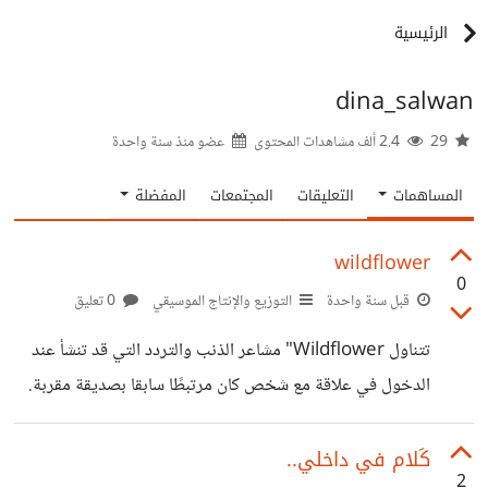
الرئيسية
dina_salwan
29
2.4 ألف مشاهدات المحتوى
عضو منذ
سنة واحدة
المساهمات
التعليقات
المجتمعات
المفضلة
wildflower
0
قبل سنة واحدة
التوزيع والإنتاج الموسيقي
0 تعليق
تتناول Wildflower" مشاعر الذنب والتردد التي قد تنشأ عند
الدخول في علاقة مع شخص كان مرتبطًا سابقا بصديقة مقربة.
تشير كلمات الأغنية إلى الألم الناتج عن مقارنة النفس بالحبيبة
السابقة مواساتها خلال انفصالها، ثم الدخول في علاقة مع شريكها
كَلام في داخلي..
2