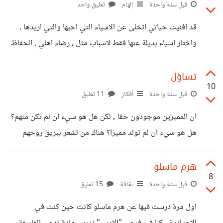
السابق. هذه المشاعر المعقدة تنعكس في كلمات الأغنية التي
قبل سنة واحدة
إلهام
تعليق واحد
تصف الحنين، الذنب، والارتباك العاطفي العنوان Wildflower"
قد افنيت حياتي اتخلى عن الاشياء التي احبها والتي اريدها ،
(زهرة برية يحمل دلالات رمزية قوية. فالزهور البرية تنمو بحرية،
واختار اشياء بديلة عنها فقط لاسباب مثل ، رضاء اهلي ، الحفاظ
دون قيود، وغالبًا ما تُعتبر رمزًا للجمال الطبيعي والتفرد. في
على علاقة بيني وبين شخص انا الان ، في جامعة لم اخترها ،
سياق الأغنية، قد ترمز "الزهرة
وفي مكان لم احلم به يومًا فقط لرغبة اهلي. وانا الان ، في موقع
تساؤل
10
احتاج ان ادقق كل شيء ، كلامي ، افعالي ، حتى افكاري ، كل
قبل سنة واحدة
أفكار
11 تعليق
شيء محسوب وانا الان ، اخوض صراعًا مع الشخص بيني وبين
ان المميزين موجودون حقا , لكن هل هو سيء ان لم تكن منهم؟
نفسي حول ما اريد وحول
هل هو سيء ان لم تولد مميزا؟ هناك من تشعر ببريق روحهم
بدون ان يحاولوا لفت انتباهك حتى , تاثيرهم ملحوظ دائما ,
على المكان , على الاشخاص , على كل شيئ , وبدون ان يفعلوا
هرم ماسلو
8
شيئا واخرون يبذلون جهدا كبيرا الا انهم لا يلمعون ابدا , يبقون
قبل سنة واحدة
ثقافة
15 تعليق
رماديين
اول مرة درست فيها عن هرم ماسلو كانت حين كنت في