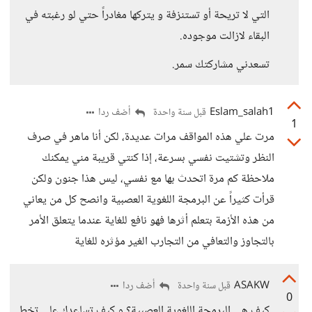
التي لا تريحة أو تستنزفة و يتركها مغادراً حتي لو رغبته في
البقاء لازالت موجوده.
تسعدني مشاركتك سمر.
Eslam_salah1
أضف ردا
قبل سنة واحدة
1
مرت علي هذه المواقف مرات عديدة، لكن أنا ماهر في صرف
النظر وتشتيت نفسي بسرعة، إذا كنتي قريبة مني يمكنك
ملاحظة كم مرة اتحدث بها مع نفسي، ليس هذا جنون ولكن
قرأت كثيراً عن البرمجة اللغوية العصبية وانصح كل من يعاني
من هذه الأزمة بتعلم أثرها فهو نافع للغاية عندما يتعلق الأمر
بالتجاوز والتعافي من التجارب الغير مؤثره للغاية
ASAKW
أضف ردا
قبل سنة واحدة
0
كيف هي البرمجة اللغوية العصبية؟ و كيف تساعدك علي تخطي