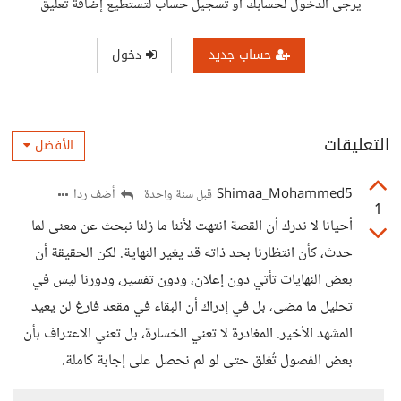
يرجى الدخول لحسابك أو تسجيل حساب لتستطيع إضافة تعليق
حساب جديد
دخول
التعليقات
الأفضل
Shimaa_Mohammed5
أضف ردا
قبل سنة واحدة
1
أحيانا لا ندرك أن القصة انتهت لأننا ما زلنا نبحث عن معنى لما
حدث، كأن انتظارنا بحد ذاته قد يغير النهاية. لكن الحقيقة أن
بعض النهايات تأتي دون إعلان، ودون تفسير، ودورنا ليس في
تحليل ما مضى، بل في إدراك أن البقاء في مقعد فارغ لن يعيد
المشهد الأخير. المغادرة لا تعني الخسارة، بل تعني الاعتراف بأن
بعض الفصول تُغلق حتى لو لم نحصل على إجابة كاملة.