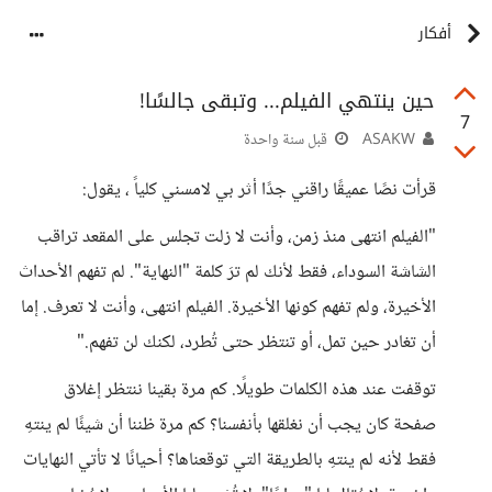
أفكار
حين ينتهي الفيلم... وتبقى جالسًا!
7
ASAKW
قبل سنة واحدة
قرأت نصًا عميقًا راقني جدًا أثر بي لامسني كلياً ، يقول:
"الفيلم انتهى منذ زمن، وأنت لا زلت تجلس على المقعد تراقب
الشاشة السوداء، فقط لأنك لم ترَ كلمة "النهاية". لم تفهم الأحداث
الأخيرة، ولم تفهم كونها الأخيرة. الفيلم انتهى، وأنت لا تعرف. إما
أن تغادر حين تمل، أو تنتظر حتى تُطرد، لكنك لن تفهم."
توقفت عند هذه الكلمات طويلًا. كم مرة بقينا ننتظر إغلاق
صفحة كان يجب أن نغلقها بأنفسنا؟ كم مرة ظننا أن شيئًا لم ينتهِ
فقط لأنه لم ينتهِ بالطريقة التي توقعناها؟ أحيانًا لا تأتي النهايات