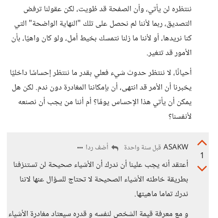
ننتظره لن يأتي، وأن الصفحة قد طُويت، لكن عقولنا ترفض
التصديق، ربما لأننا لم نحصل على تلك "النهاية الواضحة" التي
كنا نريدها، أو لأننا ما زلنا نتمسك بخيط أمل، ولو كان واهيًا، بأن
الأمور قد تتغير.
أحيانًا، لا ننتظر حدوث شيء فعلي بقدر ما ننتظر إحساسًا داخليًا
يخبرنا أن الأمر قد انتهى، أن بإمكاننا المغادرة دون ندم. لكن هل
يمكن أن يأتي هذا الإحساس يومًا؟ أم أننا من يجب أن نصنعه
لأنفسنا؟
ASAKW
أضف ردا
قبل سنة واحدة
1
أعتقد أنه يجب علينا أن ندرك أن الأشياء صحيحة لن تستنزفنا
بطريقة خاطئه الأشياء الصحيحة لا تحتاج للسؤال عنها لاننا
ندرك تماما ماهيتها.
و مع معرفة قيمة الشخص لنفسه و قدره سيعتاد مغادرة الأشياء