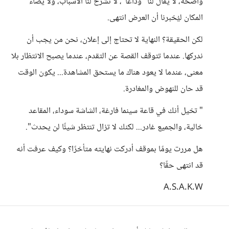
واضحة، لا يُقال لنا "وداعًا"، لا تُشرح لنا الأسباب، ولا يُضاء
المكان ليُخبرنا أن العرض انتهى.
لكن الحقيقة؟ النهاية لا تحتاج إلى إعلان، نحن من يجب أن
ندركها. عندما تتوقف القصة عن التقدم، عندما يصبح الانتظار بلا
معنى، عندما لا يعود هناك ما يستحق المشاهدة... يكون الوقت
قد حان للنهوض والمغادرة.
" تخيل أنك في قاعة سينما فارغة، الشاشة سوداء، المقاعد
خالية، والجميع غادر... لكنك لا تزال تنتظر شيئًا لن يحدث".
هل مررت يومًا بموقف أدركت نهايته متأخرًا؟ وكيف عرفت أنه
قد انتهى حقًا؟
A.S.A.K.W