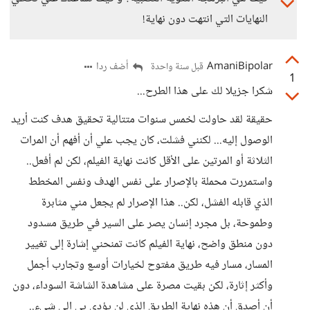
النهايات التي انتهت دون نهاية!
AmaniBipolar
أضف ردا
قبل سنة واحدة
1
شكرا جزيلا لك على هذا الطرح...
حقيقة لقد حاولت لخمس سنوات متتالية تحقيق هدف كنت أريد
الوصول إليه... لكنني فشلت، كان يجب علي أن أفهم أن المرات
الثلاثة أو المرتين على الأقل كانت نهاية الفيلم، لكن لم أفعل..
واستمررت محملة بالإصرار على نفس الهدف ونفس المخطط
الذي قابله الفشل، لكن.. هذا الإصرار لم يجعل مني مثابرة
وطموحة، بل مجرد إنسان يصر على السير في طريق مسدود
دون منطق واضح، نهاية الفيلم كانت تمنحني إشارة إلى تغيير
المسار، مسار فيه طريق مفتوح لخيارات أوسع وتجارب أجمل
وأكثر إثارة، لكن بقيت مصرة على مشاهدة الشاشة السوداء، دون
أن أصدق أن هذه نهاية الطريق الذي لن يؤدي بي إلى شيء..