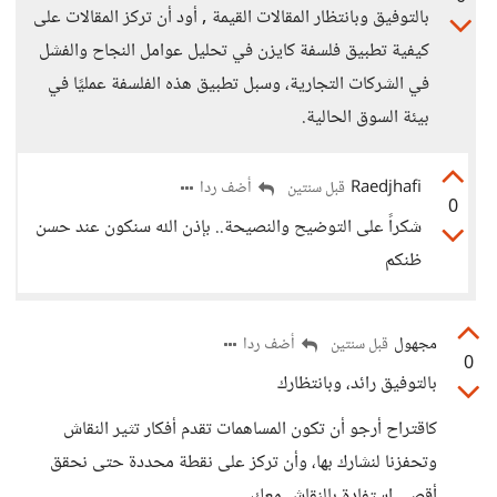
بالتوفيق وبانتظار المقالات القيمة , أود أن تركز المقالات على
كيفية تطبيق فلسفة كايزن في تحليل عوامل النجاح والفشل
في الشركات التجارية، وسبل تطبيق هذه الفلسفة عمليًا في
بيئة السوق الحالية.
Raedjhafi
أضف ردا
قبل سنتين
0
شكراً على التوضيح والنصيحة.. بإذن الله سنكون عند حسن
ظنكم
مجهول
أضف ردا
قبل سنتين
0
بالتوفيق رائد، وبانتظارك
كاقتراح أرجو أن تكون المساهمات تقدم أفكار تثير النقاش
وتحفزنا لنشارك بها، وأن تركز على نقطة محددة حتى نحقق
أقصى استفادة بالنقاش معك