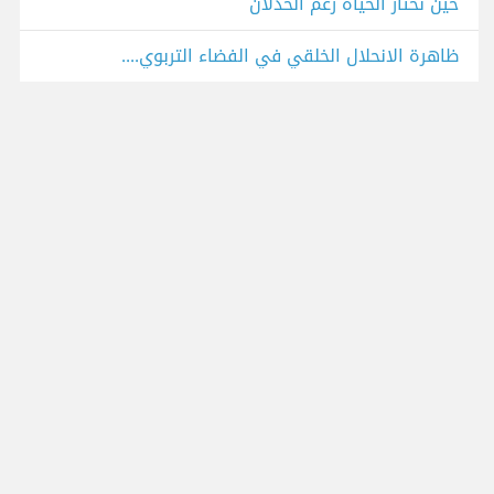
حين نختار الحياة رغم الخذلان
ظاهرة الانحلال الخلقي في الفضاء التربوي....