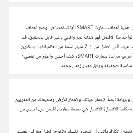
من يضع هذا الهدف في حياته فلن ير السعادة يومًا. فمن ضمن أهميّة أهداف سمارت SMART أنّها تساعدنا في وضع أهداف
لواحد منّا الأفضل فهو هدف غير واقعي وغير قابل للتحقيق. فما
هي المعايير التي وفقها سأكون الأفضل؟ وكيف أقيسها؟ وكيف أعرف أنّني أفضل من ال 7 مليار نسمة من العالم الذين يسكنون
الكوكب؟ أرأيتم؟ هو هدف مستحيل. فكيف أحوّله إلى هدف آخر مع مراعاة سمارت SMART؟ كيف أحسّن وأطوّر من نفسي؟
ناسبة لتحقيقه ووفق معيار زمني محدّد.
وبزيادة أيضاً، لإعمار حياتك ولإعمار الأرض ومحيطك من المقربين
قصده بكلمة الأفضل؟ الأفضل هي صيغة مقارنة، أفضل من، أحسن من،
طة ارتكازك ذاتية، أن تتحدى نفسك وتُخرِج أفضل مما في نفسك