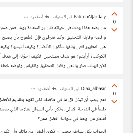
FatimaAlJardaly
أضف ردا
قبل 3 سنوات
0
واقعية وقابلة للتحقيق. وكما تعرفون فإنّ الطموح بأن يصبح ا
الآن الهدف صار واقعي وقابل للتحقيق والقياس ولوضع خطة م
Diaa_albasir
أضف ردا
قبل 3 سنوات
0
نعم يجب أن تبذل كل ما في طاقتك لكي تقوم بتقديم الأفضل 
طبعاً في الدرجة الأولى، ولكن يأتي السؤال هنا: ما الذي ن
أشطر من، وهنا في سؤالنا: أفضل ممن؟
الجواب بكل بساطة يجب أن تكون أفضل من ذاتك وأن تكون نق