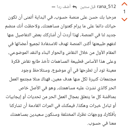
rana_512
أضف ردا
قبل سنتين
1
مرحبا بك حسن على منصة حسوب، في البداية أتمنى أن تكون
حياتك دائما على ما يرام كعنوان مساهمتك، ولاحظت أنك منضم
جديد لنا في المنصة، لهذا أردت أن أشاركك بعض التفاصيل عنها
لتفهم طبيعتها أكثر، المنصة تهدف للاستفادة لجميع أعضائها في
المقام الأول من خلال النقاش والحوار البناء والنقد الموضوعي،
وعلى هذا الأساس فطبيعة المساهمات تأخذ طابع نقاش فكرة
معينة تود أن تطرحها في أي موضوع، وستلاحظ وجود
مجتمعات كثيرة لكل منها هدف معين، فهناك مثلا مجتمع العمل
الحر كالذي نشرت عليه مساهمتك، وهو في الأصل خاص
بمناقشة كل ما يتعلق بمجال العمل الحر من تحديات أو إيجابيات
أو تبادل خبرات وهكذا، فيمكنك في المرات القادمة أن تشاركنا
بأفكارك ووجهات نظرك المختلفة وسنكون سعيدين بمساهمتك
معنا في حسوب.