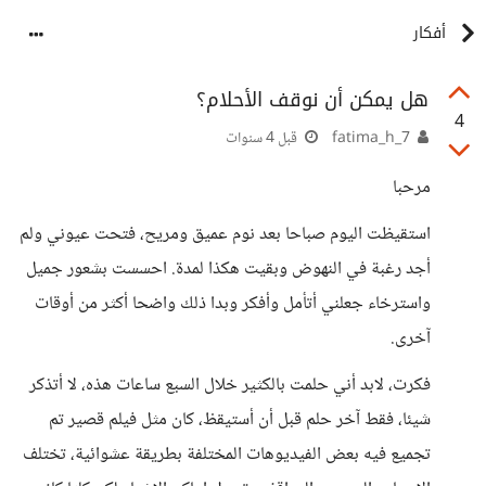
أفكار
هل يمكن أن نوقف الأحلام؟
4
7_fatima_h
قبل 4 سنوات
مرحبا
استقيظت اليوم صباحا بعد نوم عميق ومريح، فتحت عيوني ولم
أجد رغبة في النهوض وبقيت هكذا لمدة. احسست بشعور جميل
واسترخاء جعلني أتأمل وأفكر وبدا ذلك واضحا أكثر من أوقات
آخرى.
فكرت، لابد أني حلمت بالكثير خلال السبع ساعات هذه، لا أتذكر
شيئا، فقط آخر حلم قبل أن أستيقظ، كان مثل فيلم قصير تم
تجميع فيه بعض الفيديوهات المختلفة بطريقة عشوائية، تختلف