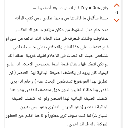
Zeyad0magdy
أضف ردا
قبل 4 سنوات
0
حسنا سأقول ما فائدتها من وجهة نظرى ومن كتبٍ قرأته
مثلا حلم مثل السقوط من مكان مرتفع ما هو الا انعكاس
لمخاوفك وقلقك فتعرف فى هذه الحالة انك خائف من شئ او
قلق فتتغلب على هذا القلق والاحلام تعطي جانب ابداعى
للشخص حيث انه تحدث فى الاحلام اشياء غريبة اعتقد أنك
لم تكن لتفكر فها وهناك قصة ايضا بخصوص الاحلام انه عالم
كيمياء كان يريد ان يكتشف الصيغة البنائية لهذا العنصر ( لن
اتطرق لهذا الموضوع تستطعين البحث عنه ) وحلم انه يرى
قفص وداخلة ٣ ثعابين تدور حول منتصف القفص ومن هنا
اكتشف الصيغة البنائية لهذا العنصر ولو انه اكتشف الصيغة
البنائية للعنصر (وهو البنزين العطرى وهو ليس بنزين
السيارات) لما كنت سوف ترى عطوراً وانا هنا اتكلم عن العطور
المركبة وله فوائد اخرى .