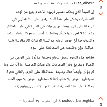
Diaa_albasir
أضف ردا
قبل 4 سنوات
0
إن المبدأ الذي يحكم تفسير فرويد للأحلام ينبع من فهمه
للنفسانيات بشكل عام. هذا المبدأ ينص على أننا ننطوي في
دواخلنا على قوى ومشاعر ورغبات هي التي تملي علينا أفعالنا،
رغم أننا لا نعي منها شيئًا. وبالمقابل أيضاً يجمع كل علماء النفس
والبيولوجيا أنّ جوهر الحلم هو تلبية الرغبات اللاعقلانية تلبية
خيالية، وإن وظيفته هي المحافظة على النوم.
تضافر هذه الأمور يجعل للحلم وظيفة مؤثّرة على الوعي في
الحياة ولتفريغ وفرز المجريات والأحداث الحاصلة، ما أثّر بك وما
لم يؤثّر، وأيضاً هناك وظيفة المحافظة على النوم، بالتالي نعم لا
نسيتطيع العيش بلا حُلم، لإنّنا لا نستطيع العيش بلا نوم، الحلم
يحافظ على هذه العملية آمنة، لنفس الإنسان وبيولوجيّته.
khouloud_benzeghba
أضف ردا
قبل 4 سنوات
0