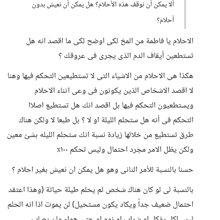
ألا يمكن أن نوقف هذه الأحلام؟ هل يمكن أن نعيش بدون
أحلام؟
الاحلام يا فاطمة من المخ لكى اوضح لكى ما اقصد انه هل
تستطعين أيقاف الدم الذى يجرى فى عروقك ؟
هكذا هى الاحلام من الاشياء التى لا تستطيعين التحكم فيها وهنا
لا اقصد الاشخاص الذين يكونون فى وعى اثناء الاحلام
ويستطعيون التحكم فيها بل اقصد انك هل تستطيع اصلاا
التحكم فى أنه هل ستحلم الليلة او لا ؟ بل طبعا لا ولكن هناك
طرق تستطيع من خلالها زيادة نسبة انك ستحلم الليله بشئ معين
ولكن يظل الامر مجرد احتمال وليس تحكم ١٠٠٪
حسنا بالنسبة للأمر الثانى وهو هل يمكن ان نعيش بغير احلام ؟
بالنسبة لى لو كان هناك شخص لم يحلم طيلة حياتة (وهذا اعتقد
احتمال ضعيف جداً ويكاد يكون مستحيل) لن يموت اذا انه الحلم
ليس اكل يؤكل او شراب او نوم او حتى هواء ولن يصاب