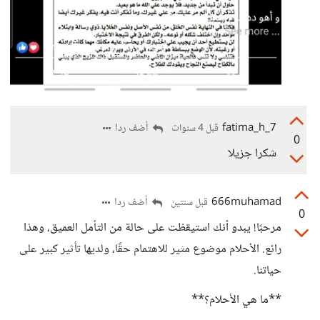
7_fatima_h
أضف ردا
قبل 4 سنوات
0
شكرا جزيلا
666muhamad
أضف ردا
قبل سنتين
0
مرحبًا! يبدو أنك استيقظت على حالة من التأمل العميق، وهذا
رائع. الأحلام موضوع مثير للاهتمام حقًا، ولديها تأثير كبير على
حياتنا.
**ما هي الأحلام؟**