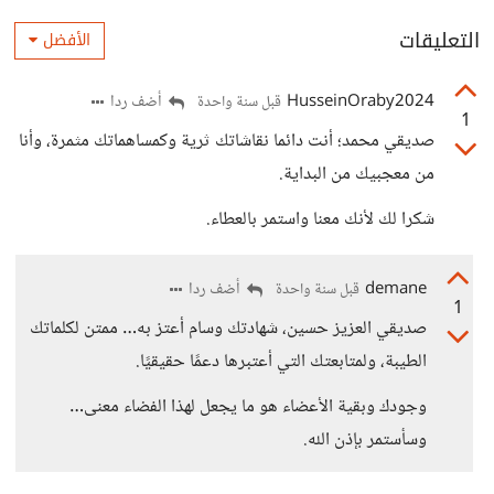
التعليقات
الأفضل
HusseinOraby2024
أضف ردا
قبل سنة واحدة
1
صديقي محمد؛ أنت دائما نقاشاتك ثرية وكمساهماتك مثمرة، وأنا
من معجبيك من البداية.
شكرا لك لأنك معنا واستمر بالعطاء.
demane
أضف ردا
قبل سنة واحدة
1
صديقي العزيز حسين، شهادتك وسام أعتز به… ممتن لكلماتك
الطيبة، ولمتابعتك التي أعتبرها دعمًا حقيقيًا.
وجودك وبقية الأعضاء هو ما يجعل لهذا الفضاء معنى…
وسأستمر بإذن الله.