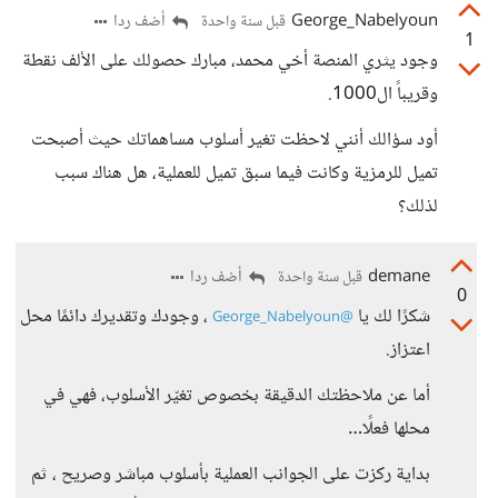
George_Nabelyoun
أضف ردا
قبل سنة واحدة
1
وجود يثري المنصة أخي محمد، مبارك حصولك على الألف نقطة
وقريباً ال1000.
أود سؤالك أنني لاحظت تغير أسلوب مساهماتك حيث أصبحت
تميل للرمزية وكانت فيما سبق تميل للعملية، هل هناك سبب
لذلك؟
demane
أضف ردا
قبل سنة واحدة
0
شكرًا لك يا
، وجودك وتقديرك دائمًا محل
@George_Nabelyoun
اعتزاز.
أما عن ملاحظتك الدقيقة بخصوص تغيّر الأسلوب، فهي في
محلها فعلًا…
بداية ركزت على الجوانب العملية بأسلوب مباشر وصريح ، ثم