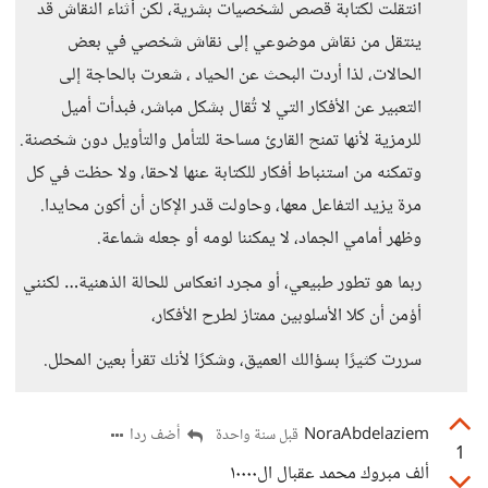
انتقلت لكتابة قصص لشخصيات بشرية، لكن أثناء النقاش قد
ينتقل من نقاش موضوعي إلى نقاش شخصي في بعض
الحالات، لذا أردت البحث عن الحياد ، شعرت بالحاجة إلى
التعبير عن الأفكار التي لا تُقال بشكل مباشر، فبدأت أميل
للرمزية لأنها تمنح القارئ مساحة للتأمل والتأويل دون شخصنة.
وتمكنه من استنباط أفكار للكتابة عنها لاحقا، ولا حظت في كل
مرة يزيد التفاعل معها، وحاولت قدر الإكان أن أكون محايدا.
وظهر أمامي الجماد، لا يمكننا لومه أو جعله شماعة.
ربما هو تطور طبيعي، أو مجرد انعكاس للحالة الذهنية… لكنني
أؤمن أن كلا الأسلوبين ممتاز لطرح الأفكار،
سررت كثيرًا بسؤالك العميق، وشكرًا لأنك تقرأ بعين المحلل.
NoraAbdelaziem
أضف ردا
قبل سنة واحدة
1
ألف مبروك محمد عقبال ال١٠٠٠٠