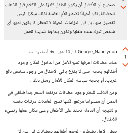
صحيح أن الأفضل أن يكون الطفل قادرًا على الكلام قبل الذهاب
للحضانة، لكن أحيانًا تضطر الأم العاملة لذلك مبكرًا، ليس
تقصيرًا منها، بل لأن التزامات الحياة لا تنتظر، لا يكون لديها أي
شخص تترك عنده طفلها وتكون بحاجة شديدة للعمل.
George_Nabelyoun
أضف ردا
قبل 10 أشهر
1
هناك حضانات اعرفها تمنع الأهل من الدخول لمكان وجود
أطفالهم بحجة حتى لا يفزع باقي الأطفال من وجود شخص بالغ
غريب، أو بحجة سياسة المكان للأمان ومثل ذلك..
ومن اللافت للنظر وجود حضانات مرتفعة السعر جداً فتلقي في
الذهن أن مستواها مرتفع، لكنها تمنح العاملات مرتبات بخسة
والنتيجة أن العاملة تحقد على الأطفال وعلى مكان عملها وتسيء
للأطفال.
بعض الأهل يضطرون لوضع أطفالهم بحضانات في سن لا