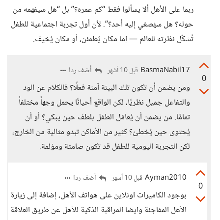
ربما على الأهل ألا يسألوا فقط “كم عمره؟” بل “هل سيفهمه من
حوله؟ هل سيُصغي إليه أحد؟”. لأن أول تجربة اجتماعية للطفل
تُشكّل نظرته للعالم — إما مكان يُطمئن، أو مكان يُخيف.
BasmaNabil17
أضف ردا
قبل 10 أشهر
0
ومن يضمن أن تكون تلك البيئة آمنة فعلًا؟ فالكلام عن الود
والتفاعل جميل نظريًا، لكن الواقع أحيانًا يحمل وجهاً مختلفاً
تمامًا. من يضمن أن يُعامَل الطفل بلطف حين يبكي؟ أو أن
يُحتوى حين يُخطئ؟ كثير من الأماكن تبدو مثالية من الخارج،
لكن التجربة اليومية للطفل قد تكون صامتة ومؤلمة.
Ayman2010
أضف ردا
قبل 10 أشهر
0
بوجود الكاميرات اونلاين على هواتف الأهل، إضافة إلى زيارة
الأهل المفاجئة وايضا المراقبة الذكية للأهل عن طريق العلاقة