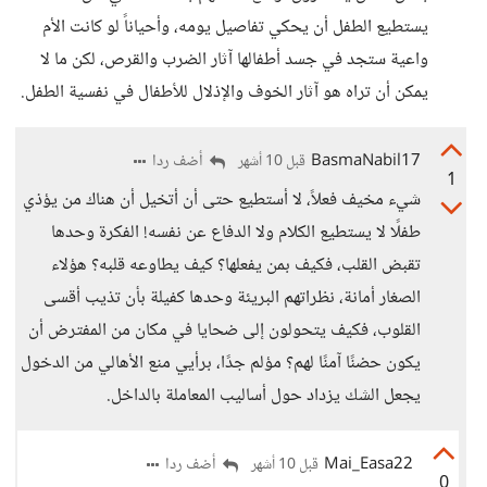
يستطيع الطفل أن يحكي تفاصيل يومه، وأحياناً لو كانت الأم
واعية ستجد في جسد أطفالها آثار الضرب والقرص، لكن ما لا
يمكن أن تراه هو آثار الخوف والإذلال للأطفال في نفسية الطفل.
BasmaNabil17
أضف ردا
قبل 10 أشهر
1
شيء مخيف فعلاً، لا أستطيع حتى أن أتخيل أن هناك من يؤذي
طفلًا لا يستطيع الكلام ولا الدفاع عن نفسه! الفكرة وحدها
تقبض القلب، فكيف بمن يفعلها؟ كيف يطاوعه قلبه؟ هؤلاء
الصغار أمانة، نظراتهم البريئة وحدها كفيلة بأن تذيب أقسى
القلوب، فكيف يتحولون إلى ضحايا في مكان من المفترض أن
يكون حضنًا آمنًا لهم؟ مؤلم جدًا، برأيي منع الأهالي من الدخول
يجعل الشك يزداد حول أساليب المعاملة بالداخل.
Mai_Easa22
أضف ردا
قبل 10 أشهر
0