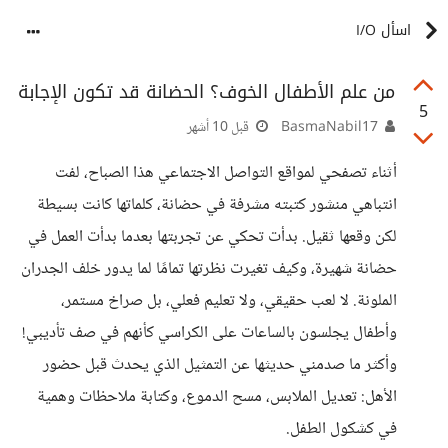
اسأل I/O
من علم الأطفال الخوف؟ الحضانة قد تكون الإجابة
5
BasmaNabil17
قبل 10 أشهر
أثناء تصفحي لمواقع التواصل الاجتماعي هذا الصباح، لفت
انتباهي منشور كتبته مشرفة في حضانة، كلماتها كانت بسيطة
لكن وقعها ثقيل. بدأت تحكي عن تجربتها بعدما بدأت العمل في
حضانة شهيرة، وكيف تغيرت نظرتها تمامًا لما يدور خلف الجدران
الملونة. لا لعب حقيقي، ولا تعليم فعلي، بل صراخ مستمر،
وأطفال يجلسون بالساعات على الكراسي كأنهم في صف تأديبي!
وأكثر ما صدمني حديثها عن التمثيل الذي يحدث قبل حضور
الأهل: تعديل الملابس، مسح الدموع، وكتابة ملاحظات وهمية
في كشكول الطفل.