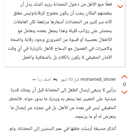
فعلًا منع الأهل من دخول الحضانة يزيد الشك بدل أن
يطمئنهم المكان يجب أن يكون مفتوح للرقابةوليس مغلق
كأنه سر كثير من الحضانات أسعارها مرتفعة لكن العاملات
يحصلن على رواتب قليلة وهذا يجعل بعضه يتعامل مع
الأطفال بعصبية أو قسوة من الضروري وجود رقابة واضحة
وكاميرات في الفصول مع السماح للأهل بالزيارة في أي وقت
الأمان الحقيقي لا يكون بالكلام بل بالشفافية والعمل
mohamed_shoier
أضف ردا
قبل 10 أشهر
0
برأيي لا ينبغي إرسال الطفل إلى الحضانة قبل أن يمتلك قدرة
مبدئية على التعبير عما يشعر به ويدرك ما يدور حوله. فالخطر
الحقيقي ليس في بعده عن الأهل، بل في عجزه عن إيصال ما
يتعرض له أو ما يزعجه.
أتذكر صديقة أرسلت طفلها في عمر السنتين إلى الحضانة، ولم