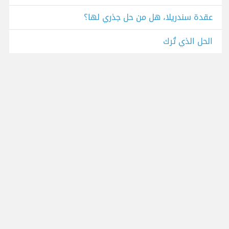
عقدة سندريلا، هل من حل جذري لها؟
الحل الذي تُرك