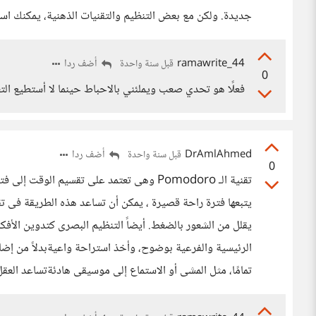
جديدة. ولكن مع بعض التنظيم والتقنيات الذهنية، يمكنك است
ramawrite_44
أضف ردا
قبل سنة واحدة
0
فعلًا هو تحدي صعب ويملئني بالاحباط حينما لا أستطيع التغ
DrAmlAhmed
أضف ردا
قبل سنة واحدة
0
يتبعها فترة راحة قصيرة ، يمكن أن تساعد هذه الطريقة فى ت
يقلل من الشعور بالضغط. أيضاً التنظيم البصرى كتدوين الأف
الرئيسية والفرعية بوضوح، وأخذ استراحة واعيةبدلاً من إضاع
تمامًا، مثل المشى أو الاستماع إلى موسيقى هادئةتساعد العق