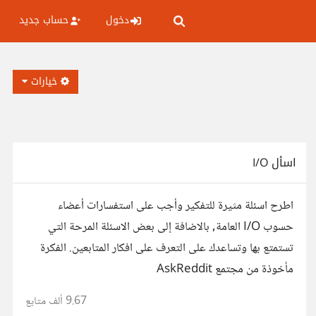
دخول
حساب جديد
خيارات
اسأل I/O
اطرح اسئلة مثيرة للتفكير وأجب على استفسارات أعضاء
حسوب I/O العامة, بالاضافة إلى بعض الاسئلة المرحة التي
تستمتع بها وتساعدك على التعرف على افكار المتابعين. الفكرة
مأخوذة من مجتمع AskReddit
9.67 ألف
متابع