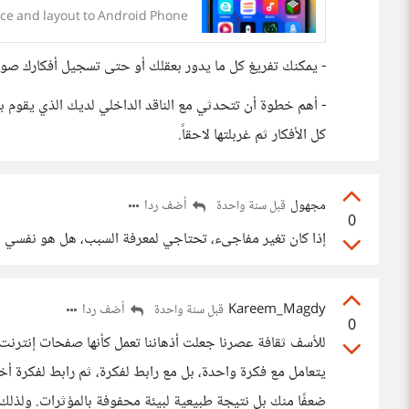
ce and layout to Android Phone
- يمكنك تفريغ كل ما يدور بعقلك أو حتى تسجيل أفكارك صوتي
- أهم خطوة أن تتحدثي مع الناقد الداخلي لديك الذي يقوم بنق
كل الأفكار ثم غربلتها لاحقاً.
مجهول
أضف ردا
قبل سنة واحدة
0
إذا كان تغير مفاجىء، تحتاجي لمعرفة السبب، هل هو نفسي أ
Kareem_Magdy
أضف ردا
قبل سنة واحدة
0
للأسف ثقافة عصرنا جعلت أذهاننا تعمل كأنها صفحات إنترنت،
يتعامل مع فكرة واحدة، بل مع رابط لفكرة، ثم رابط لفكرة أخ
ضعفًا منك بل نتيجة طبيعية لبيئة محفوفة بالمؤثرات. ولذلك