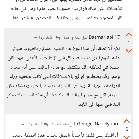
الأحداث، لكن هناك فرق بين صمود الحب أمام الزمن في حالة
كان المحبون متباعدين، وفي حالة كان المحبون يعيشون معاً.
BasmaNabil17
أضف ردا
قبل سنة واحدة
1
لكن ألا تعتقد أن هذا النوع من الحب الممتلئ بالعيوب سيأتي
عليه اليوم الذي يتبدد فيه كل شيء؟ فالحب الأعمى، مهما كان
جميلاً في لحظته، قد ينكشف مع مرور الوقت على أنه مجرد
وهم، وقد يصطدم الواقع بالاختلافات التي كانت مخفية وراء
العواطف الجياشة، ربما في البداية نتمسك بالحب ونعشقه بكل
عيوبه، لكن مع مرور الوقت قد نكتشف أن هذه العيوب لا يمكن
التغاضي عنها إلى الأبد.
George_Nabelyoun
أضف ردا
قبل سنة واحدة
0
أوافقك على ذلك: فأحياناً بالفعل تحدث هذه اليقظة ويجد