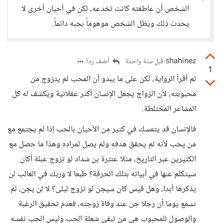
الشخص أن عاطفته كانت تخدعه، لكن في أحيان أخرى لا
يحدث ذلك ويظل الشخص موهوماً بحبه دائماً.
shahinez
أضف ردا
قبل سنة واحدة
1
لم أقرأ الرواية، لكن على ما يبدو أن المحب لم يتزوج من
محبوبته، لأن الزواج يجعل الإنسان أكثر عقلانية ويكشف له كل
المشاعر المختلطة.
فالإنسان قد يتمسك في كثير من الأحيان بالحب إذا لم يجتمع مع
من يحب لأنه لم يحقق هدفه ولم يصل لمراده وهذا ما حصل مع
الكثيرين عبر التاريخ، مثلا عنترة بن شداد لو تزوج عبلة أكان
سيتكلم عنها في أبياته بتلك الحرقة؟ طبعا لا وربك في الغالب لن
يذكرها أبدا، وهل قيس كان سيجن لو تزوج ليلى؟ لا لن يجن، لم
نسمع يوما أن رجلا جن عند وفاة زوجته، فعدم تحقيق الرغبة
والوصول للمحبوب هي من تبقى شعلة الحب وليس الحب نفسه