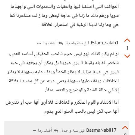
المواقف التي اختلفنا فيها والعقبات والتحديات التي واجهناها
سويا ورغم ذلك ما زلنا في حاجة لبعض وما زالت مشاعرنا كما
هي وما زلنا لدينا الرغبة في استمرار العلاقة.
Eslam_salah1
أضف ردا
قبل سنة واحدة
1
لو لم يكن كذلك فهو ليس حب، فالحب الحقيقي أساسه العمى،
شخص نقابله يقبلنا لا يرى عيوبنا بل يمكن أن يجتهد في حبه
فيرى في عيبنا مزايا، لا ينظر الخطأ ويقف عليه بسهولة لا ينظر
الخلافات ويقف عليها بسهولة يعمي عينه عن كل مفسد للعلاقة
إلا في حالة الشدة والوضوح والتعمد مثلاً.
أما الانتقاد واللوم المتكرر والخلافات فلا أرى أنها حب أو نفترض
أنها حب لكن ليس بالحب الحلو الذي يدوم
BasmaNabil17
أضف ردا
قبل سنة واحدة