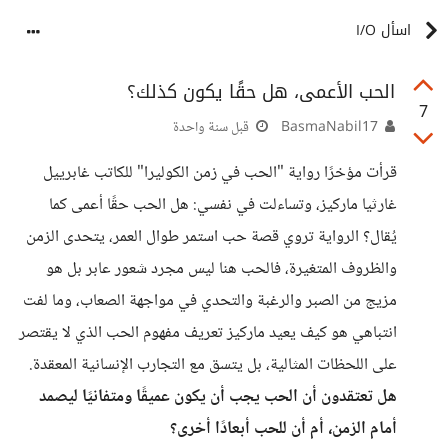
اسأل I/O
الحب الأعمى، هل حقًا يكون كذلك؟
7
BasmaNabil17
قبل سنة واحدة
قرأت مؤخرًا رواية "الحب في زمن الكوليرا" للكاتب غابرييل
غارثيا ماركيز، وتساءلت في نفسي: هل الحب حقًا أعمى كما
يُقال؟ الرواية تروي قصة حب استمر طوال العمر، يتحدى الزمن
والظروف المتغيرة، فالحب هنا ليس مجرد شعور عابر بل هو
مزيج من الصبر والرغبة والتحدي في مواجهة الصعاب، وما لفت
انتباهي هو كيف يعيد ماركيز تعريف مفهوم الحب الذي لا يقتصر
على اللحظات المثالية، بل يتسق مع التجارب الإنسانية المعقدة.
هل تعتقدون أن الحب يجب أن يكون عميقًا ومتفانيًا ليصمد
أمام الزمن، أم أن للحب أبعادًا أخرى؟