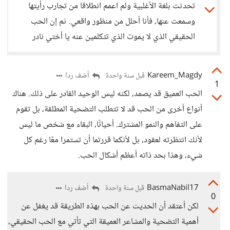
تحدثت بلغة الأغلبية ولم اعمم انطلاقا من تجارب رأيتها
وسمعت عنها، فأنا أحلل من منظور واقعي. ثم إن الحب
الحقيقي الذي لا يموت الذي تتكلمين عنه يا أختي نادر
Kareem_Magdy
أضف ردا
قبل سنة واحدة
1
الحب العميق قد يصمد، لكنه ليس الوحيد القادر على ذلك. هناك
أنواع أخرى من الحب قد لا تتطلب التضحية المطلقة، بل تقوم
على التفاهم والنمو المشترك. أحيانًا، البقاء مع شخص ما ليس
لأنك انتظرته لعقود، بل لأنكما قررتما أن تستمرا معًا رغم كل
شيء، وهذا بحد ذاته أعظم أشكال الحب.
BasmaNabil17
أضف ردا
قبل سنة واحدة
0
لكن أعتقد أن الحديث عن الحب بهذه الطريقة قد يغفل عن
أهمية التضحية والمشاعر العميقة التي تأتي مع الحب الحقيقي،