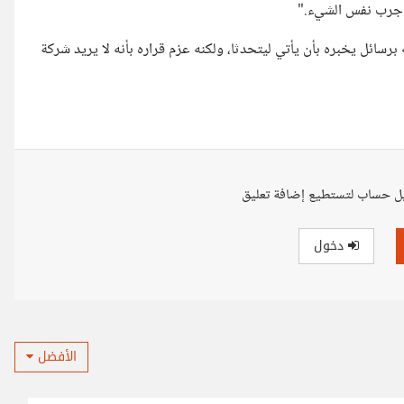
ًا جرب نفس الشيء."
له برسائل يخبره بأن يأتي ليتحدثا، ولكنه عزم قراره بأنه لا يريد شركة
ل حساب لتستطيع إضافة تعليق
دخول
الأفضل