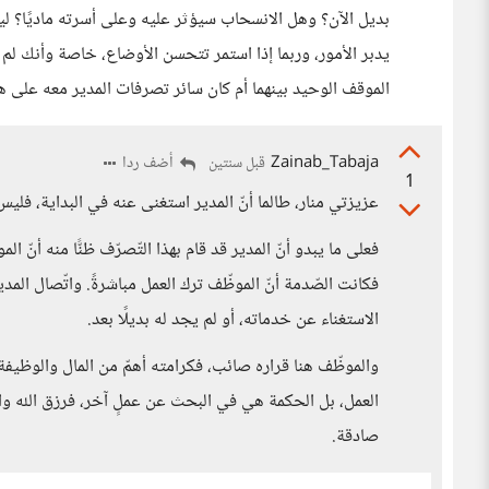
بديل الآن؟ وهل الانسحاب سيؤثر عليه وعلى أسرته ماديًا؟ ليت
يدبر الأمور، وربما إذا استمر تتحسن الأوضاع، خاصة وأنك لم ت
الموقف الوحيد بينهما أم كان سائر تصرفات المدير معه على هذ
Zainab_Tabaja
أضف ردا
قبل سنتين
1
عزيزتي منار، طالما أنّ المدير استغنى عنه في البداية، فلي
فعلى ما يبدو أنّ المدير قد قام بهذا التّصرّف ظنًّا منه أنّ ال
فكانت الصّدمة أنّ الموظّف ترك العمل مباشرةً. واتّصال المدي
الاستغناء عن خدماته، أو لم يجد له بديلًا بعد.
والموظّف هنا قراره صائب، فكرامته أهمّ من المال والوظيفة
العمل، بل الحكمة هي في البحث عن عملٍ آخر، فرزق الله واسع،
صادقة.