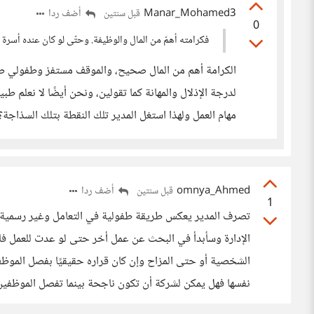
Manar_Mohamed3
أضف ردا
قبل سنتين
0
فكرامته أهمّ من المال والوظيفة. وحتّى لو كان عنده أسرة 
الكرامة أهم من المال صحيح، والموقف مستفز وطفولي صح
لدرجة الإذلال والمهانة كما تقولين، ونحن أيضًا لا نعلم 
مهام العمل ولهذا استغل المدير تلك النقطة بتلك السذاج
omnya_Ahmed
أضف ردا
قبل سنتين
1
تصرف المدير يعكس طريقة طفولية في التعامل وغير رسمية. 
الإدارة وسأبدأ في البحث عن عمل أخر حتى لو عدت للعمل فالت
الشخصية أو حتى المزاح وإن كان قراره حقيقيًا بفصل الموظ
نفسها فهل يمكن لشركة أن تكون ناجحة بينما تفصل الموظفين