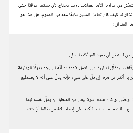
مكن من موازنة الأمر بعقلانية، ربما يحتاج لأن يستمر مؤقتًا حتى
ذكر لنا كيف كان تعامل المدير سابقًا معه في العموم، هل هذا هو
ا المنوال؟
س من المنطق أن يعود الموظّف للعمل.
موظّف سيتذلّل له ليبقَ في العمل لاعتقاده أنّه لن يجد بديلًا للوظيفة.
ر به أكثر من مرّة، إن دلّ على شيء فإنّه يدلّ على أنّه لا يستطيع
. وحتّى لو كان عنده أسرة ليس من المنطق أن يذلّ نفسه لهذا
 والله سيساعده بالتّأكيد على إيجاد الأفضل طالما أنّ نيّته