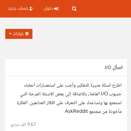
دخول
حساب جديد
خيارات
اسأل I/O
اطرح اسئلة مثيرة للتفكير وأجب على استفسارات أعضاء
حسوب I/O العامة, بالاضافة إلى بعض الاسئلة المرحة التي
تستمتع بها وتساعدك على التعرف على افكار المتابعين. الفكرة
مأخوذة من مجتمع AskReddit
9.67 ألف
متابع