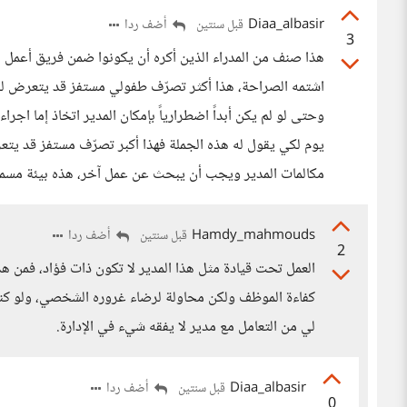
Diaa_albasir
أضف ردا
قبل سنتين
3
هذا صنف من المدراء الذين أكره أن يكونوا ضمن فريق أعمل به،
اشتمه الصراحة، هذا أكثر تصرّف طفولي مستفز قد يتعرض له
وحتى لو لم يكن أبداً اضطرارياً بإمكان المدير اتخاذ إما اجر
يوم لكي يقول له هذه الجملة فهذا أكبر تصرّف مستفز قد يتع
مكالمات المدير ويجب أن يبحث عن عمل آخر، هذه بيئة مسممة 
Hamdy_mahmouds
أضف ردا
قبل سنتين
2
العمل تحت قيادة مثل هذا المدير لا تكون ذات فؤاد، فمن 
كفاءة الموظف ولكن محاولة لرضاء غروره الشخصي، ولو ك
لي من التعامل مع مدير لا يفقه شيء في الإدارة.
Diaa_albasir
أضف ردا
قبل سنتين
0