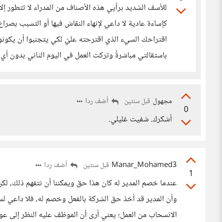
للأسف الشديد برأيي هذه الأصناف من المدراء لا تتطور 
كإساءة عادية لا داعي لإنهاء النقاش فيها أو التسبب بصراع،
اقتراحك السيء الذي اقترحته عليّ لكي يتجنبوا أن يكونوا
باستقالتي مباشرةً وتركت العمل في اليوم الثاني بدون أي 
مجهول
أضف ردا
قبل سنتين
0
أشكرك. شفيت غليلي.
Manar_Mohamed3
أضف ردا
قبل سنتين
1
عندما خصم المدير له كان هذا حق ويمكننا أن نتفهم ذلك، لكن
وأن المدير قد أخذ حق الشركة بالفعل وخصم له، فلا داعي ل
الانسحاب من العمل؛ يعني أرى أن الموظف عليه النظر إلى عو