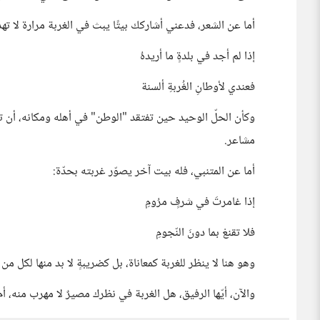
أما عن الشعر، فدعني أشاركك بيتًا يبث في الغربة مرارة لا تهد
إذا لم أجد في بلدةٍ ما أريدهُ
فعندي لأوطانِ الغُربةِ ألسنة
وكأن الحلّ الوحيد حين تفتقد "الوطن" في أهله ومكانه، أن
مشاعر.
أما عن المتنبي، فله بيت آخر يصوّر غربته بحدّة:
إذا غامرتَ في شرفٍ مرُومِ
فلا تقنعْ بما دونَ النّجومِ
وهو هنا لا ينظر للغربة كمعاناة، بل كضريبةٍ لا بد منها لكل من
والآن، أيّها الرفيق، هل الغربة في نظرك مصيرٌ لا مهرب منه