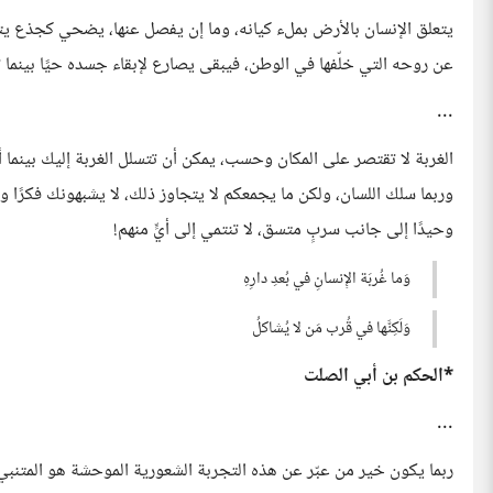
يتعلق الإنسان بالأرض بملء كيانه، وما إن يفصل عنها، يضحي كجذع يتي
عن روحه التي خلّفها في الوطن، فيبقى يصارع لإبقاء جسده حيًا بينما ت
...
الغربة لا تقتصر على المكان وحسب، يمكن أن تتسلل الغربة إليك بينما
وربما سلك اللسان، ولكن ما يجمعكم لا يتجاوز ذلك، لا يشبهونك فكرًا و
وحيدًا إلى جانب سربٍ متسق، لا تنتمي إلى أيٍّ منهم!
وَما غُربَة الإِنسانِ في بُعدِ دارِهِ
وَلَكِنَّها في قُرب مَن لا يُشاكلُ
*الحكم بن أبي الصلت
...
ربما يكون خير من عبّر عن هذه التجربة الشعورية الموحشة هو المتنبي، 