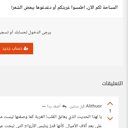
المساحة لكم الآن، اطمسوا غربتكم أو دغدغوها ببعض الشعر!
يرجى الدخول لحسابك أو تسجي
حساب جديد
التعليقات
Alithuor
أضف ردا
قبل سنتين
1
يا لهذا الحديث الذي يعانق القلب! الغربة كما وصفتها ليست م
على بعد آلاف الأميال. كأنها قدرٌ يتلبس الأرواح التي تبحث