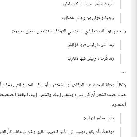
غَرِيبٌ وَأهْلي حَيْثُ مَا كانَ ناظِري
وَحِـيدٌ وَحَوْلي مِن رِجالي عَصَائِبُ
ويختم بهذا البيت الذي يستدعي التوقف عنده من صدق تعبيره:
وَما أُنسُ دارٍ لَيسَ فيها مُؤانِسٌ
وَما قُربُ دارٍ لَيسَ فيها مُقارِبُ
...
وتظلّ رحلة البحث عن المكان، أو الشخص، أو شكل الحياة التي يمكن أن
هناك حيث تشعر أن كل شيء ينتمي إليك وتنتمي إليه، البقعة الصحيحة ل
المنشود.
يقول مظفر النواب:
«وقنعتُ بأن يكونَ نصِيبي في الدُّنيا كَنصِيب الطّيرِ، ولكن سُبحانكَ؛ كلُّ الطّيو