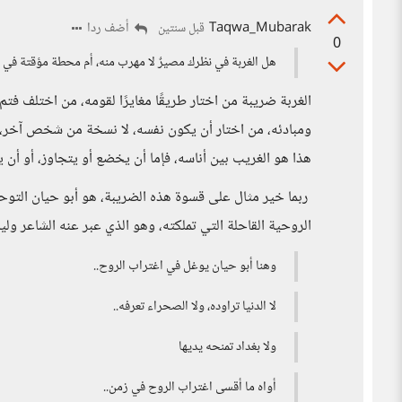
Taqwa_Mubarak
أضف ردا
قبل سنتين
0
هل الغربة في نظرك مصيرٌ لا مهرب منه، أم محطة مؤقتة في
الغربة ضريبة من اختار طريقًا مغايرًا لقومه، من اختلف فت
ومبادئه، من اختار أن يكون نفسه، لا نسخة من شخص آخر، أو
هذا هو الغريب بين أناسه، فإما أن يخضع أو يتجاوز، أو أن 
ربما خير مثال على قسوة هذه الضريبة، هو أبو حيان التو
الروحية القاحلة التي تملكته، وهو الذي عبر عنه الشاعر و
وهنا أبو حيان يوغل في اغتراب الروح..
لا الدنيا تراوده، ولا الصحراء تعرفه..
ولا بغداد تمنحه يديها
أواه ما أقسى اغتراب الروح في زمن..