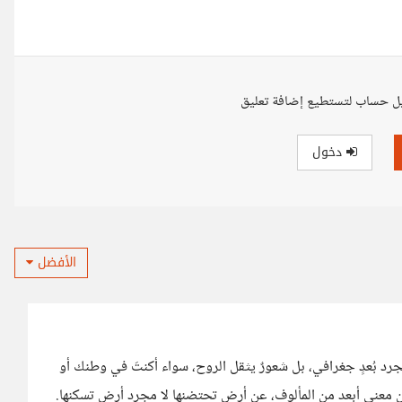
ل حساب لتستطيع إضافة تعليق
دخول
الأفضل
جرد بُعدٍ جغرافي، بل شعورٌ يثقل الروح، سواء أكنتَ في وطنك أو
 عن معنى أبعد من المألوف، عن أرض تحتضنها لا مجرد أرض تسكنها.