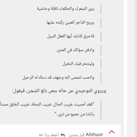
يرى الشعراء والحكماء نافلة وحاشية
يريح التاجر العنين ركبته عليها
فاحرق كتابك أيها العقل النبيل
وادفن سؤالك في المدى..
ولينتحر فيك النخيل
وانصب لشمس الله وجهك، قد دعاك له الرحيل
ويروي التوحيدي عن حاله بنص بالغ الشجن، فيقول:
"فقد أمسيت غريب الحال، غريب النِحلة، غريب الخلق، مستأنسًا ب
يائسًا من جميع من ترى.."
Alithuor
أضف ردا
قبل سنتين