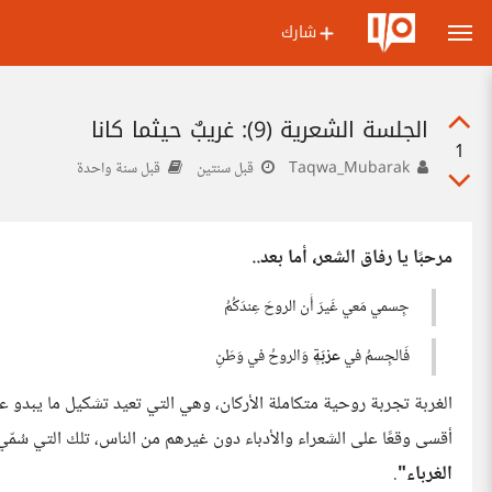
شارك
الجلسة الشعرية (9): غريبٌ حيثما كانا
1
Taqwa_Mubarak
قبل سنتين
قبل سنة واحدة
مرحبًا يا رفاق الشعر، أما بعد..
جِسمي مَعي غَيرَ أَن الروحَ عِندَكُمُ
فَالجِسمُ في
عزبَةٍ
وَالروحُ في وَطَنِ
الغربة تجربة روحية متكاملة الأركان، وهي التي تعيد تشكيل ما يبدو عل
أقسى وقعًا على الشعراء والأدباء دون غيرهم من الناس، تلك التي سُمّي
الغرباء"
.