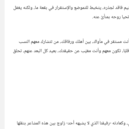
م فاقد لجذره، يتخبط للتموضع والإستقرار في بقعة ما، ولكنه يغفل
حيا روحه بمنأىً عنه.
 أنت مستقر في مأواك، بين أهلك ورفاقك، من تتشارك معهم النسب
قلبًا، تكون معهم وأنت مغيّب عن حقيقتك، بعيد كل البعد عنهم، تحلق
وكعادته -رفيقنا الذي لا يشبهه أحد- زاوج بين هذه المشاعر بثقلها