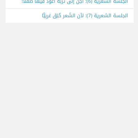
الجلسة الشعرية (6): أحِنُّ إلى تٌربة أعود فيها طفلًا!
الجلسة الشعرية (7): لأن الشِّعر خُلِقَ عَربِيًّا