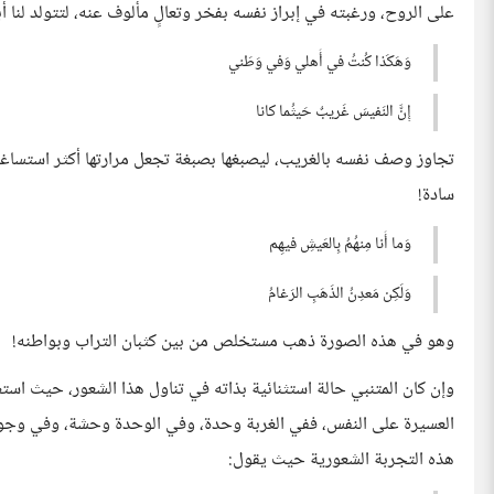
على الروح، ورغبته في إبراز نفسه بفخر وتعالٍ مألوف عنه، لتتولد لنا أبيا
وَهَكَذا كُنتُ في أَهلي وَفي وَطَني
إِنَّ النَفيسَ غَريبٌ حَيثُما كانا
تجاوز وصف نفسه بالغريب، ليصبغها بصبغة تجعل مرارتها أكثر استساغة، 
سادة!
وَما أَنا مِنهُمُ بِالعَيشِ فيهِم
وَلَكِن مَعدِنُ الذَهَبِ الرَغامُ
وهو في هذه الصورة ذهب مستخلص من بين كثبان التراب وبواطنه!
وإن كان المتنبي حالة استثنائية بذاته في تناول هذا الشعور، حيث استط
العسيرة على النفس، ففي الغربة وحدة، وفي الوحدة وحشة، وفي وجود
هذه التجربة الشعورية حيث يقول: