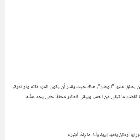
 يطلق عليها "الوطن"، هناك حيث يقدر أن يكون المرء ذاته ولو لمرة،
قضاء ما تبقى من العمر، ويبقى الطائر محلقًا حتى يجد عشّه
رِ لها أوطانٌ وتعود إليها، وأنا.. ما زِلتُ أطِير!»