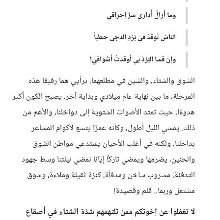
وما أزالُ أُداري سرَّ إحراقي
الناسُ تُوقدُ في بَرْدِ الدجى حطباً
وإن قسا البَرْدُ بي أوقدتُ أشواقي!
الشوق والشتاء، والشين في مطلعهما، برأيي هما رفيقا هذه
المرحلة، ما بين نهاية عام ميلادي وبداية آخر، يصبح الكون أكثر
هدوءًا، حيث تمتد الأصوات الشتوية إلى دواخلنا، والأهم من
ذلك، يمسي الليل أطول، وكأنه عمرًا يتسع لأكوام المشاعر
بداخلنا، ولكنه في أغلب الأحيان يستدعي مواطن الشوق
والحنين، يضرمها ويمضي تاركًا إيّانا نمضي ليلتنا وسط جهود
التدفئة، مشروب ساخن ومدفأة، كنزة ثقيلة وملاءة، وشوق
مشتعل وربما.. قلم وقصيدة!
لا تغفلوا عن إخوتكم ممن تلتهمهم شدّة الشتاء في أصقاع