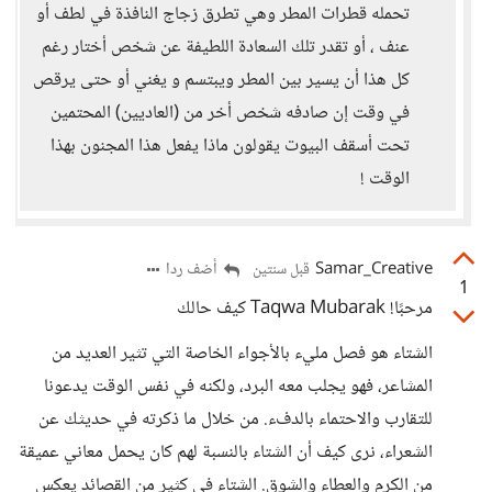
تحمله قطرات المطر وهي تطرق زجاج النافذة في لطف أو
عنف ، أو تقدر تلك السعادة اللطيفة عن شخص أختار رغم
كل هذا أن يسير بين المطر ويبتسم و يغني أو حتى يرقص
في وقت إن صادفه شخص أخر من (العاديين) المحتمين
تحت أسقف البيوت يقولون ماذا يفعل هذا المجنون بهذا
الوقت !
Samar_Creative
أضف ردا
قبل سنتين
1
مرحبًا! Taqwa Mubarak كيف حالك
الشتاء هو فصل مليء بالأجواء الخاصة التي تثير العديد من
المشاعر، فهو يجلب معه البرد، ولكنه في نفس الوقت يدعونا
للتقارب والاحتماء بالدفء. من خلال ما ذكرته في حديثك عن
الشعراء، نرى كيف أن الشتاء بالنسبة لهم كان يحمل معاني عميقة
من الكرم والعطاء والشوق. الشتاء في كثير من القصائد يعكس