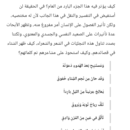
كيف يؤثر فيه هذا الجزء البارد من العام؟ في الحقيقة لن
أستفيض في التفسير والنقل في هذا الجانب لأن له مختصيه،
ولكن تأثير الفصول على الإنسان أمر مفروغ منه، وتظهر الأبحاث
عدة تأثيرات على الصعيد النفسي والجسدي والمعنوي، ولكننا
بصدد تناول هذه التجليّات في الشعر والشعراء، كيف ظهر الشتاء
في قصائدهم، وكيف استحوذ على مشاعرهم ثم كلماتهم؟
وَمُستَنبِحٍ بَعدَ الهُدوءِ دَعوَتُهُ
وَقَد حانَ مِن نَجم الشِتاءِ خُفوقُ
يُعالِجُ عِرنيناً مِنَ الليلِ بارِداً
تَلُفُّ رياحٌ ثَوبَهُ وَبُروقُ
تَأَلَّقَ في عَينٍ مِنَ المُزنِ وَادِقٍ