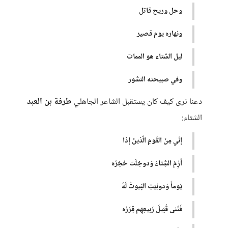
وحل وريح قاتل
ونهاره يوم قصير
ليل الشتاء هو الممات
وفي صبيحته النشور
دعنا نرى كيف كان يستقبل الشاعر الجاهلي
طرفة بن العبد
الشتاء:
إِنّي مِنَ القَومِ الَّذينَ إِذا
أَزِمَ الشِتاءُ وَدوخِلَت حُجَرُه
يَوماً وَدونِيَتِ البُيوتُ لَهُ
فَثَنى قُبَيلَ رَبيعِهِم قِرَرُه