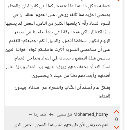
نتشابه بشكلٍ ما -هذا ما أعتقده-، كما أنني كائن ليليّ والشتاء
يمنحني المزيد مما تألفه روحي، على العموم أعتقد أن في
قسوة الشتاء رقّة لا يلمسها الكثير من الناس، البعض قد يسميها
زورًا اكتئابًا، ولكن هذه الرقة التي تنشأ بداخلنا هي مصدر
الإلهام لنكون أشخاصًا أفضل، والدليل أنكم -جميعكم- اتفقتم
على أن مساهمتي الشتوية أثارت عاطفتكم تجاه إخواننا الذين
يقاسون شدّة الصقيع وجبروته في العراء وبداخل الخيام،
نسأل الله أن يخفف عنهم ويهوّن عليهم برد الشتاء وينزل على
أفئدتهم وأجسادهم دفئًا من حيث لا يحتسبون.
بشكل عام أعتقد أن الكُتّاب والشعراء هم أصدقاء جيدون
للشتاء!
Mohamed_hosny
أضف ردا
قبل سنتين
0
نعم صديقتي لأن طبيعتهم تقدر هذا الشجن الخفي الذي