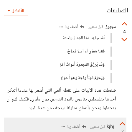
التعليقات
الأفضل
مجهول
أضف ردا
قبل سنتين
4
لَقَد جاءَنا هَذا الشِتاءُ وَتَحتَهُ
فَقيرٌ مُعَرّى أَو أَميرٌ مُدَوَّجُ
وَقَد يُرزَقُ المَجدودُ أَقواتَ أُمَّةٍ
وَيُحرَمُ قوتاً واحِدٌ وَهوَ أَحوَجُ
ضغطت هذه الأبيات على نقطة ألمي التي أشعر بها عندما أتذكر
أخوتنا بفلسطين ينامون بالبرد القارص دون مأوى، فكيف لهم أن
يتحملوا ونحن بأعماق منازلنا نرتجف من شدة البرد
kjhj
أضف ردا
قبل سنتين