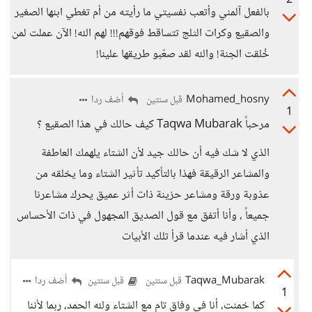
2
بالفعل آلمني وأتعب نفسيتي ما رأيته من أم تغطي ابنها الصغير
والصقيع وكرات الثلج تتساقط فوقهم!!! لهم الله! الآن عملت لمن
خُلقت الجنة! والله لقد صعّبو طريقها علينا!
Mohamed_hosny
أضف ردا
قبل سنتين
1
مرحباً Taqwa Mubarak كيف حالك في هذا الصقيع ؟
الذي لا شك فيه أن حالك جيد لأن الشتاء يلهمك العاطفة
والمشاعر الرقيقة فهذا بالتأكيد تأثير الشتاء وما يخلقه من
عذوبة ورقة ومشاعر حزينة ذات أثر عميق يحرك مشاعرنا
جميعاً ، وأنا أتفق مع قول الصديق المجهول في ذات الأحساس
الذي أشار فيه عندما قرأ تلك الأبيات
Taqwa_Mubarak
أضف ردا
قبل سنتين
قبل سنتين
1
كما خمنت، أنا في وفاق تام مع الشتاء ولله الحمد، ربما لأننا