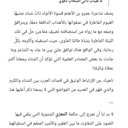
لَهُ هَيدَبٌ داني السَحابِ دَفوقُ
يصف شاعرنا عمرو بن الأهتم قسوة الأنواء ذاتّ شتاء مشبهًا
الغيوم الماطرة في عنفوانها بالأهداب الدافقة دمعًا، ويترافق
وصفه مع ما رواه من استضافته لضيفٍ مفاجئ حلّ في تلك
الليلة الماطرة بشدّة طالبًا المأوى، حيث استقبله وأكرمه بكلِّ
رحابة، وفي الواقع هناك توافق جليّ بين ما جاء به الشاعر وما
جاءت به بعض المصادر العلمية التي تؤكد أن الشتاء يجعلنا أكثر
عطاءً وكرمًا!
ناهيك عن الإرتباط الوثيق في قصائد العرب بين الشتاء والكرم
والذي ظهر في العديد من المواضع التي لا يسعنا ذكر أغلبها هنا.
...
لا بد لنا أن نعرج إلى حكمة
المعرّي
الشتوية التي يلقي فيها
الضوء على التفاوت ما بين الفقير والأمير المنعّم في استقبالهما