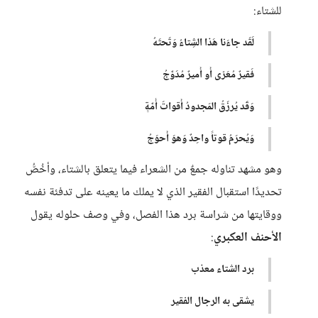
للشتاء:
لَقَد جاءَنا هَذا الشِتاءُ وَتَحتَهُ
فَقيرٌ مُعَرّى أَو أَميرٌ مُدَوَّجُ
وَقَد يُرزَقُ المَجدودُ أَقواتَ أُمَّةٍ
وَيُحرَمُ قوتاً واحِدٌ وَهوَ أَحوَجُ
وهو مشهد تناوله جمعٌ من الشعراء فيما يتعلق بالشتاء، وأخُصُّ
تحديدًا استقبال الفقير الذي لا يملك ما يعينه على تدفئة نفسه
ووقايتها من شراسة برد هذا الفصل، وفي وصف حلوله يقول
الأحنف العكبري
:
برد الشتاء معذب
يشقى به الرجال الفقير