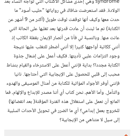
syndrome وهي إحدى مشاكل الاكتئاب التي تواجه النساء بعد
الولادة. فقد استعرضت شافاك في رواياتها "حليب أسود" ما
حدث معها وكيف أنها توقفت لوقت طويل (أكثر من 9 أشهر عن
الكتابة) ثم ما لبثت أن عادت قدرتها بعد تغلبها على الحالة التي
عانت منها. وبالنسبة لي فأنا من أنصار الإيمان بقفلة الكاتب إذ
أنني ككاتبة أواجهها كثيرا إلا أنني أضطر للتغلب عليها نتيجة
وجود التزامات عليي تأديتها. فكيف أعمل على إشعال جذوة
الكتابة مجددا؟ بداية فإنني أعمل على الاسترخاء والقيام بنشاط
محبب إلى قلبي للحصول على الإيجابية التي أحتاجها. ثانيا
فإنني أوفر الأجواء المؤاتية للكتابة من أمثال الموسيقى والهدوء
والتأمل. وأما الأهم، نحن كتاب أي أننا مصدر للإبداع والإلهام، فما
المانع أن نعمل على استغلال هذه الفترة المؤقتة( بعد انقضائها)
للخروج بعمل إبداعي؟ أي ما الضرر في تحويل الأحداث السلبية
إلى سيل لا متناهي من الإيجابية؟