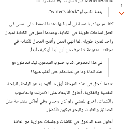
MeriemHamid
أضف ردا
قبل 3 سنوات
1
بقفلة الكاتب أو "writer's block"،
كلنا نمر بهذه، بالنسبة لي أمر فيها عندما اضغط على نفسي في
العمل لساعات طويلة في الكتابة، وعندما أعمل في الكتابة لمجال
واحد لفترة طويلة، لما انهي العمل وأفتح المجال للكتابة في
مجالات متنوعة لا اعرف من أين أبدأ أو كيف أبدأ.
في هذا الخصوص، كتاب حسوب المبدعون، كيف تتعاملون مع
هذه الحالة وما هي نصائحكم حتى أتغلب عليها ؟
عندما أدخل في هذه المرحلة أول ما أقوم به هو الراحة، الراحة
النفسية والفكرية، أحاول الابتعاد على الانترنت والحاسوب
والكلمات، اخرج للمشي ولو كان وحدي وفي أماكن مفتوحة مثل
الحدائق والغابات والبحر فيكون فأفضل.
أحاول عدم الدخول في نقاشات وجلسات حوارية مع العائلة