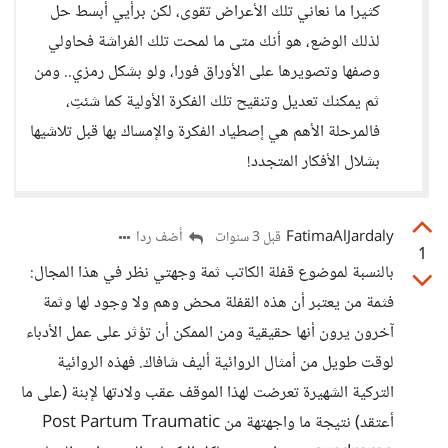
كثيرا ما نعاني تلك الأعراض تقوى، لكن برأيي أبسط حل
لذلك الوضع، هو أنك متى ما لمحت تلك الفراشة فحاولي
وصفها وتصويرها على الأوراق فورا، ولو بشكل رمزي.. ومن
ثم يمكنك تعديل وتنقيح تلك الفكرة الأولية كما شئتِ،
فالمرحلة الأهم هي إصطياد الفكرة والإمساك بها قبل تلاشيها
بشلال الأفكار المتجدد!
FatimaAlJardaly
أضف ردا
قبل 3 سنوات
1
بالنسبة لموضوع قفلة الكاتب ثمة وجهتي نظر في هذا المجال:
فثمة من يعتبر أن هذه القفلة محض وهم ولا وجود لها وثمة
آخرون يرون أنها حقيقية ومن الممكن أن تؤثر على عمل الأدباء
لوقت طويل من أمثال الروائية أليف شافاك. فهذه الروائية
التركية الشهيرة تعرضت لهذا الموقف عقب ولادتها لإبنة (على ما
أعتقد) نتيجة ما واجهتهة من Post Partum Traumatic