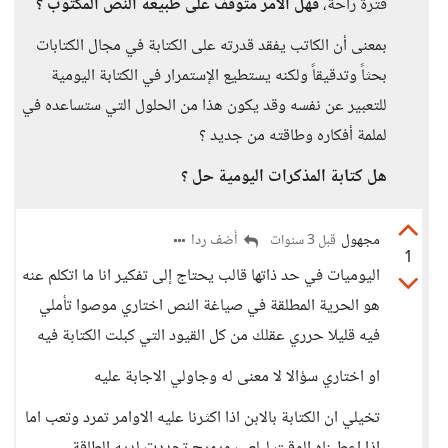
فترة راحة،
فهل الأمر متوقف على طبيعة النص المكتوب ؟
بمعنى أن الكاتب يفقد قدرته على الكتابة في مجال الكتابات
بحثاً وتدقيقاً ولكنه يستطيع الإستمرار في الكتابة اليومية
للتعبير عن نفسه وقد يكون هذا من الحلول التي ستساعده في
لملمة أفكاره وطاقته من جديد ؟
هل كتابة المذكرات اليومية حل ؟
مجهول
أضف ردا
قبل 3 سنوات
1
اليوميات في حد ذاتها قالب يحتاج إلى تفكير انا ما اتكلم عنه
هو الحرية المطلقة في صياغة النص اختاري موصوا تأملي
فيه قليلا حرري عقلك من كل القيود التي كبلت الكتابة فيه
او اختاري سؤالا لا معنى له وجاولي الاجابة عليه
تخيلي ان الكتابة بالابن اذا اكثرنا عليه الاوامر تمرد وتعب اما