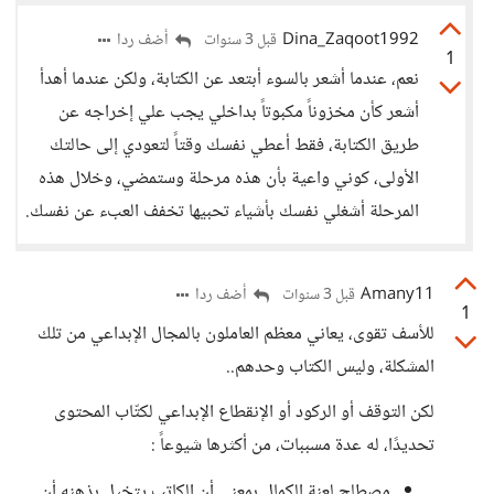
Dina_Zaqoot1992
أضف ردا
قبل 3 سنوات
1
نعم، عندما أشعر بالسوء أبتعد عن الكتابة، ولكن عندما أهدأ
أشعر كأن مخزوناً مكبوتاً بداخلي يجب علي إخراجه عن
طريق الكتابة، فقط أعطي نفسك وقتاً لتعودي إلى حالتك
الأولى، كوني واعية بأن هذه مرحلة وستمضي، وخلال هذه
المرحلة أشغلي نفسك بأشياء تحبيها تخفف العبء عن نفسك.
Amany11
أضف ردا
قبل 3 سنوات
1
للأسف تقوى، يعاني معظم العاملون بالمجال الإبداعي من تلك
المشكلة، وليس الكتاب وحدهم..
لكن التوقف أو الركود أو الإنقطاع الإبداعي لكتّاب المحتوى
تحديدًا، له عدة مسببات، من أكثرها شيوعاً :
مصطلح لعنة الكمال بمعنى أن الكاتب يتخيل بذهنه أن