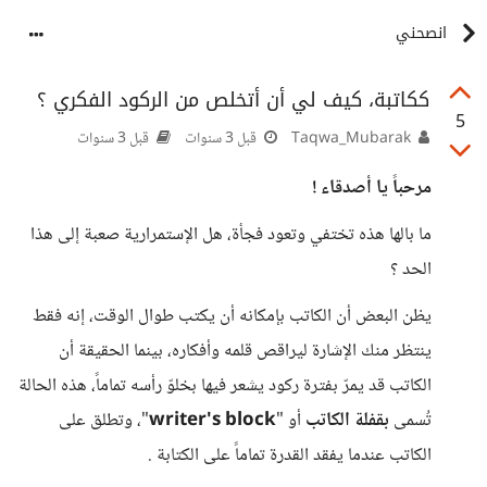
انصحني
ككاتبة، كيف لي أن أتخلص من الركود الفكري ؟
5
Taqwa_Mubarak
قبل 3 سنوات
قبل 3 سنوات
مرحباً يا أصدقاء !
ما بالها هذه تختفي وتعود فجأة، هل الإستمرارية صعبة إلى هذا
الحد ؟
يظن البعض أن الكاتب بإمكانه أن يكتب طوال الوقت، إنه فقط
ينتظر منك الإشارة ليراقص قلمه وأفكاره، بينما الحقيقة أن
الكاتب قد يمرّ بفترة ركود يشعر فيها بخلوّ رأسه تماماً، هذه الحالة
تُسمى
بقفلة الكاتب
أو "
writer's block
"، وتطلق على
الكاتب عندما يفقد القدرة تماماً على الكتابة .