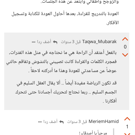
والزوجح وأطفالي وابتعد عن هذه الجلسات.
العودة بالتدريج للقراءة، بعدها أحاول العودة للكتابة وتسجيل
الأفكار.
Taqwa_Mubarak
أضف ردا
قبل 3 سنوات
0
بالفعل أعتقد أن الراحة هي ما نحتاجه في مثل هذه الفترات،
فمجرد الكلمات والقراءة كانت تصيبني بالتشوش وتفاقم حالتي
عوضاً عن مساعدتي للعودة وهذا ما أدركته لاحقاً .
قد تكون الرياضة مفيدة أيضاً .. ألا يقال العقل السليم في
الجسم السليم .. ربما نحتاج لتحريك أجسادنا حتى تتحرك
أفكارنا .
MeriemHamid
أضف ردا
قبل 3 سنوات
1
مرحباً يا أصدقاء !